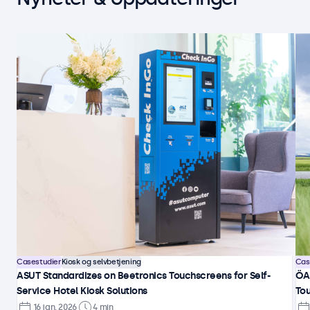
Casestudier
Kiosk og selvbetjening
Cas
ASUT Standardizes on Beetronics Touchscreens for Self-
ÖA
Service Hotel Kiosk Solutions
Tou
16 jan. 2026
4 min