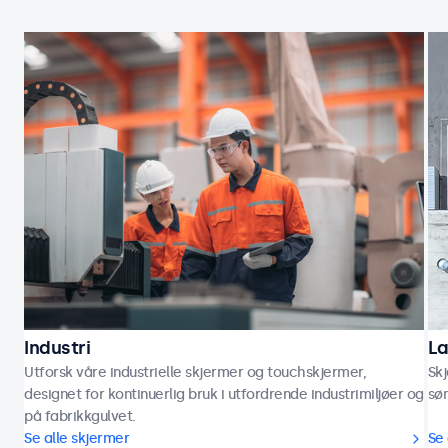
Industri
La
Utforsk våre industrielle skjermer og touchskjermer,
Skj
designet for kontinuerlig bruk i utfordrende industrimiljøer og
søm
på fabrikkgulvet.
Se alle skjermer
Se 