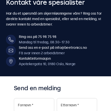
7
7
7
7
7
Kontakt våre spesialister
6
6
6
6
6
6
6
5
5
8
8
8
8
8
Har du et spørsmål om skjermløsningene våre? Ring oss for
7
7
7
7
7
7
7
direkte kontakt med en spesialist, eller send en melding, vi
6
6
svarer innen to arbeidstimer.
9
9
9
9
9
8
8
8
8
8
8
8
7
7
Ring oss på 75 98 75 98
0
0
0
0
0
Mandag til fredag, 08:30–17:30
9
9
9
9
9
9
9
Send oss en e-post på info@beetronics.no
8
8
Få svar innen 2 arbeidstimer
0
0
0
0
0
0
0
Kontaktinformasjon
9
9
Apotekergata 10, 0180 Oslo, Norge
0
0
Send en melding