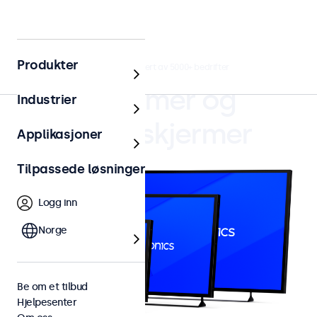
Produkter
4.8/5 vurdert av 5000+ bedrifter
Skjermer og
Industrier
touchskjermer
Applikasjoner
Tilpassede løsninger
Logg inn
Norge
Be om et tilbud
Hjelpesenter