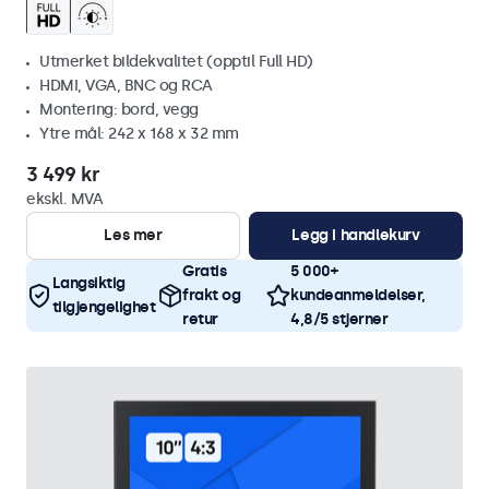
Utmerket bildekvalitet (opptil Full HD)
HDMI, VGA, BNC og RCA
Montering: bord, vegg
Ytre mål: 242 x 168 x 32 mm
3 499 kr
ekskl. MVA
Les mer
Legg i handlekurv
Gratis
5 000+
Langsiktig
frakt og
kundeanmeldelser,
tilgjengelighet
retur
4,8/5 stjerner