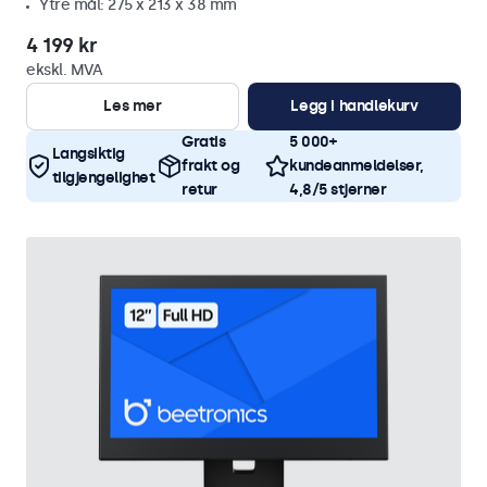
Ytre mål: 275 x 213 x 38 mm
4 199 kr
ekskl. MVA
Les mer
Legg i handlekurv
Gratis
5 000+
Langsiktig
frakt og
kundeanmeldelser,
tilgjengelighet
retur
4,8/5 stjerner