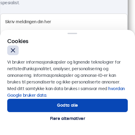
spesialist.
Les mer
Legg i handlekurv
Cookies
Vi bruker informasjonskapsler og lignende teknologier for
nettstedfunksjonalitet, analyser, personalisering og
annonsering. Informasjonskapsler og annonse-ID-er kan
Send
brukes til personaliserte og ikke-personaliserte annonser.
Med ditt samtykke kan data brukes i samsvar med
hvordan
Eller ring oss på
75 98 75 98
Google bruker data
.
24" Skjerm Metall
Godta alle
Trenger du hjelp?
Artikkelnr.:
24HD7M
Kontakt våre spesialister.
Flere alternativer
100+ stykker på lager