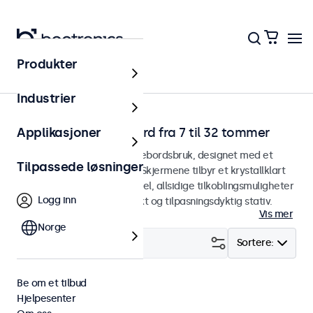
Produkter
Hjem
Industrier
Skjermer for skrivebord fra 7 til 32 tommer
Applikasjoner
Skjermer designet for skrivebordsbruk, designet med et
Tilpassede løsninger
robust og justerbart stativ. Skjermene tilbyr et krystallklart
bilde med bred visningsvinkel, allsidige tilkoblingsmuligheter
Logg inn
og kommer med et kompakt og tilpasningsdyktig stativ.
Vis mer
Norge
Filter (
24
)
Sortere:
Be om et tilbud
Bord
Fjern alle
Hjelpesenter