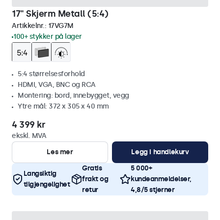
17" Skjerm Metall (5:4)
Artikkelnr.:
17VG7M
100+ stykker på lager
5:4 størrelsesforhold
HDMI, VGA, BNC og RCA
Montering: bord, innebygget, vegg
Ytre mål: 372 x 305 x 40 mm
4 399 kr
ekskl. MVA
Les mer
Legg i handlekurv
Gratis
5 000+
Langsiktig
frakt og
kundeanmeldelser,
tilgjengelighet
retur
4,8/5 stjerner