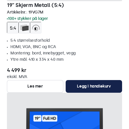
19" Skjerm Metall (5:4)
Artikkelnr.:
19VG7M
100+ stykker på lager
5:4 størrelsesforhold
HDMI, VGA, BNC og RCA
Montering: bord, innebygget, vegg
Ytre mål: 410 x 334 x 40 mm
4 499 kr
ekskl. MVA
Les mer
Legg i handlekurv