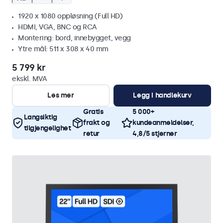
1920 x 1080 oppløsning (Full HD)
HDMI, VGA, BNC og RCA
Montering: bord, innebygget, vegg
Ytre mål: 511 x 308 x 40 mm
5 799 kr
ekskl. MVA
Les mer
Legg i handlekurv
Gratis
5 000+
Langsiktig
frakt og
kundeanmeldelser,
tilgjengelighet
retur
4,8/5 stjerner