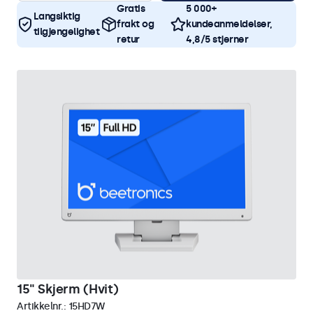
Gratis
5 000+
Langsiktig
frakt og
kundeanmeldelser,
tilgjengelighet
retur
4,8/5 stjerner
15" Skjerm (Hvit)
Artikkelnr.:
15HD7W