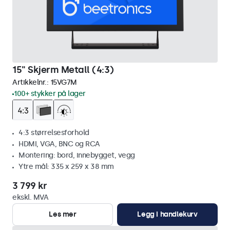
15" Skjerm Metall (4:3)
Artikkelnr.:
15VG7M
100+ stykker på lager
4:3 størrelsesforhold
HDMI, VGA, BNC og RCA
Montering: bord, innebygget, vegg
Ytre mål: 335 x 259 x 38 mm
3 799 kr
ekskl. MVA
Les mer
Legg i handlekurv