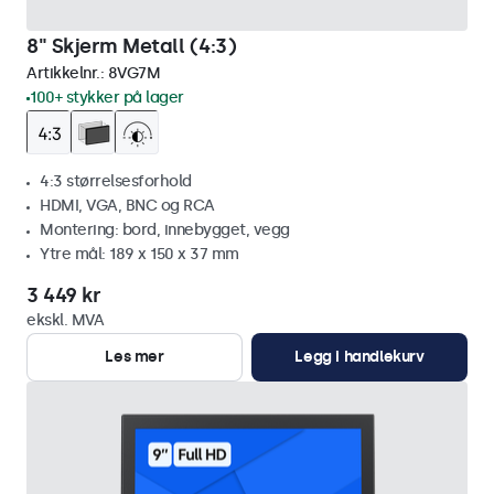
8" Skjerm Metall (4:3)
Artikkelnr.:
8VG7M
100+ stykker på lager
4:3 størrelsesforhold
HDMI, VGA, BNC og RCA
Montering: bord, innebygget, vegg
Ytre mål: 189 x 150 x 37 mm
3 449 kr
ekskl. MVA
Les mer
Legg i handlekurv