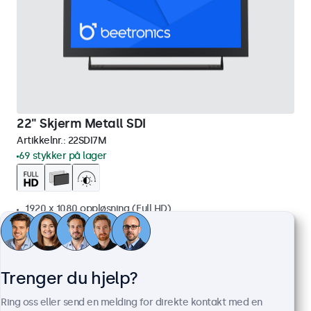
22" Skjerm Metall SDI
Artikkelnr.:
22SDI7M
69 stykker på lager
1920 x 1080 oppløsning (Full HD)
HDMI (inngang & utgang), SDI (2x inngang & 2x utgang)
Montering: bord, innebygget, vegg
Ytre mål: 511 x 309 x 43 mm
Trenger du hjelp?
9 499 kr
ekskl. MVA
Ring oss eller send en melding for direkte kontakt med en