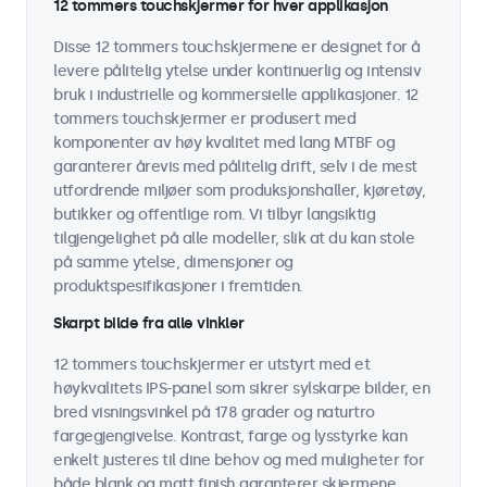
12 tommers touchskjermer for hver applikasjon
Disse 12 tommers touchskjermene er designet for å
levere pålitelig ytelse under kontinuerlig og intensiv
bruk i industrielle og kommersielle applikasjoner. 12
tommers touchskjermer er produsert med
komponenter av høy kvalitet med lang MTBF og
garanterer årevis med pålitelig drift, selv i de mest
utfordrende miljøer som produksjonshaller, kjøretøy,
butikker og offentlige rom. Vi tilbyr langsiktig
tilgjengelighet på alle modeller, slik at du kan stole
på samme ytelse, dimensjoner og
produktspesifikasjoner i fremtiden.
Skarpt bilde fra alle vinkler
12 tommers touchskjermer er utstyrt med et
høykvalitets IPS-panel som sikrer sylskarpe bilder, en
bred visningsvinkel på 178 grader og naturtro
fargegjengivelse. Kontrast, farge og lysstyrke kan
enkelt justeres til dine behov og med muligheter for
både blank og matt finish garanterer skjermene