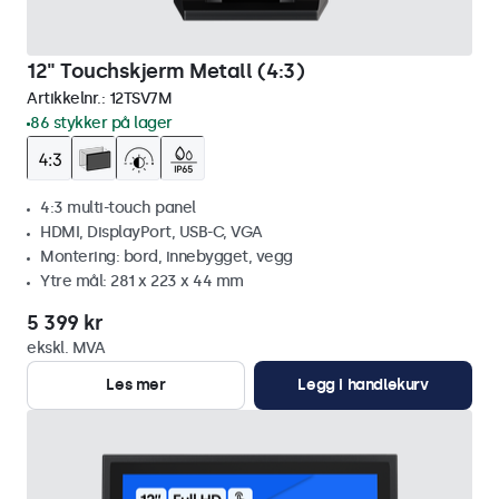
12" Touchskjerm Metall (4:3)
Artikkelnr.:
12TSV7M
86 stykker på lager
4:3 multi-touch panel
HDMI, DisplayPort, USB-C, VGA
Montering: bord, innebygget, vegg
Ytre mål: 281 x 223 x 44 mm
5 399 kr
ekskl. MVA
Les mer
Legg i handlekurv