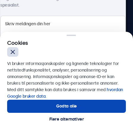
spesialist.
Beetronics
Cookies
Apotekergata 10, 0180 Oslo, Norge
4.8/5 vurdert av 5000+ bedrifter
Vi bruker informasjonskapsler og lignende teknologier for
Norsk
nettstedfunksjonalitet, analyser, personalisering og
annonsering. Informasjonskapsler og annonse-ID-er kan
Send
brukes til personaliserte og ikke-personaliserte annonser.
Med ditt samtykke kan data brukes i samsvar med
hvordan
Eller ring oss på
75 98 75 98
Google bruker data
.
Godta alle
Trenger du hjelp?
Kontakt våre spesialister.
Flere alternativer
© 2026 Beetronics