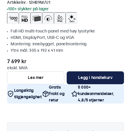
Artikkelnr.:
12HB9M/U1
100+ stykker på lager
Full-HD multi-touch-panel med høy lysstyrke
HDMI, DisplayPort, USB-C og VGA
Montering: innebygget, panelmontering
Ytre mål: 305 x 192 x 41 mm
7 699 kr
ekskl. MVA
Les mer
Legg i handlekurv
Gratis
5 000+
Langsiktig
frakt og
kundeanmeldelser,
tilgjengelighet
retur
4,8/5 stjerner