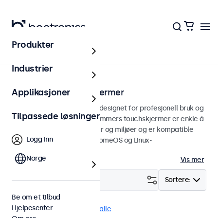
Produkter
Touchskjermer
Industrier
12 tommers touchskjermer
Applikasjoner
12 tommers touchskjermer designet for profesjonell bruk og
Tilpassede løsninger
kontinuerlig bruk. Våre 12 tommers touchskjermer er enkle å
integrere i alle applikasjoner og miljøer og er kompatible
Logg inn
med Windows, macOS, ChromeOS og Linux-
operativsystemer.
Norge
Vis mer
Filter (
4
)
Sortere:
Be om et tilbud
Hjelpesenter
12" touchskjermer
Fjern alle