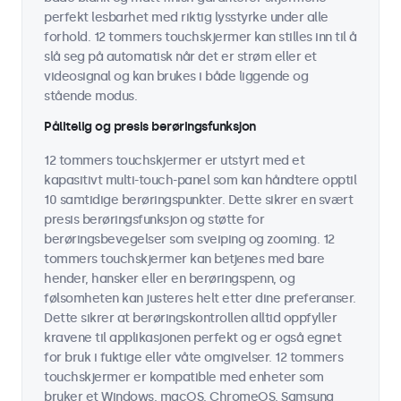
perfekt lesbarhet med riktig lysstyrke under alle
forhold. 12 tommers touchskjermer kan stilles inn til å
slå seg på automatisk når det er strøm eller et
videosignal og kan brukes i både liggende og
stående modus.
Pålitelig og presis berøringsfunksjon
12 tommers touchskjermer er utstyrt med et
kapasitivt multi-touch-panel som kan håndtere opptil
10 samtidige berøringspunkter. Dette sikrer en svært
presis berøringsfunksjon og støtte for
berøringsbevegelser som sveiping og zooming. 12
tommers touchskjermer kan betjenes med bare
hender, hansker eller en berøringspenn, og
følsomheten kan justeres helt etter dine preferanser.
Dette sikrer at berøringskontrollen alltid oppfyller
kravene til applikasjonen perfekt og er også egnet
for bruk i fuktige eller våte omgivelser. 12 tommers
touchskjermer er kompatible med enheter som
bruker et Windows, macOS, ChromeOS, Samsung