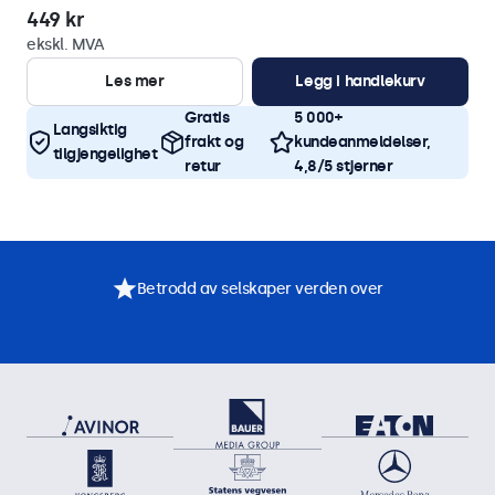
449 kr
ekskl. MVA
Les mer
Legg i handlekurv
Gratis
5 000+
Langsiktig
frakt og
kundeanmeldelser,
tilgjengelighet
retur
4,8/5 stjerner
Betrodd av selskaper verden over