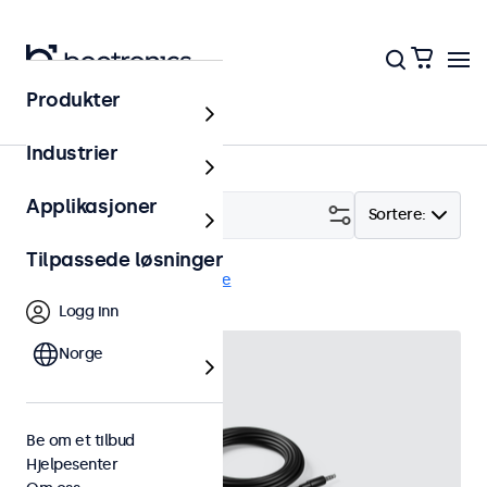
Produkter
Tilbehør
Industrier
Applikasjoner
Filter (
2
)
Sortere:
Tilpassede løsninger
Ekstern dimmer
Fjern alle
Logg inn
Norge
Be om et tilbud
Hjelpesenter