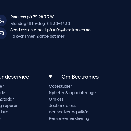
Ring oss på 75 98 75 98
Mandag til fredag, 08:30–17:30
Send oss en e-post på info@beetronics.no
Få svar innen 2 arbeidstimer
undeservice
Om Beetronics
er
Casestudier
ider
Nyheter & oppdateringer
metoder
Om oss
g reparer
Jobb med oss
ilbud
Betingelser og vilkår
s
Personvernerklæring