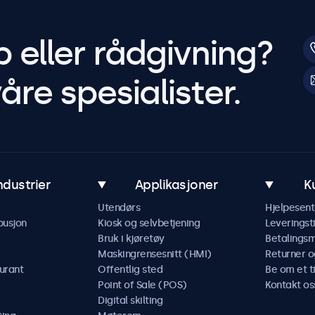
p eller rådgivning?
åre spesialister.
ndustrier
Applikasjoner
K
Utendørs
Hjelpesent
busjon
Kiosk og selvbetjening
Leveringst
Bruk i kjøretøy
Betalings
Maskingrensesnitt (HMI)
Returner o
urant
Offentlig sted
Be om et t
Point of Sale (POS)
Kontakt os
Digital skilting