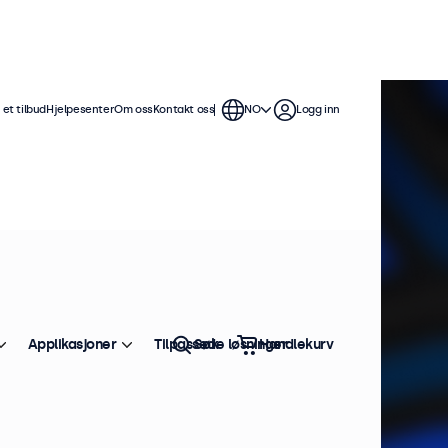
et tilbud
Hjelpesenter
Om oss
Kontakt oss
NO
Logg inn
Applikasjoner
Tilpassede løsninger
Søk
Handlekurv