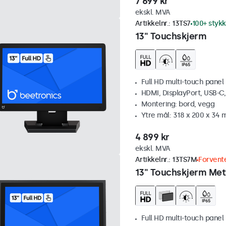
7 699 kr
ekskl. MVA
Artikkelnr.:
13TS7
100+ stykk
13" Touchskjerm
Full HD multi-touch panel
HDMI, DisplayPort, USB-C
Montering: bord, vegg
Ytre mål: 318 x 200 x 34
4 899 kr
ekskl. MVA
Artikkelnr.:
13TS7M
Forvente
13" Touchskjerm Met
Full HD multi-touch panel