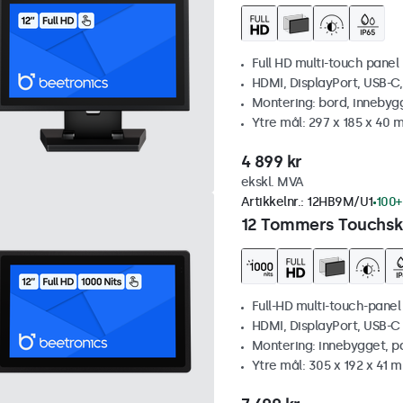
Full HD multi-touch panel
HDMI, DisplayPort, USB-C
Montering: bord, innebyg
Ytre mål: 297 x 185 x 40
4 899 kr
ekskl. MVA
Artikkelnr.:
12HB9M/U1
100+
12 Tommers Touchskj
Full-HD multi-touch-panel
HDMI, DisplayPort, USB-C
Montering: innebygget, p
Ytre mål: 305 x 192 x 41 