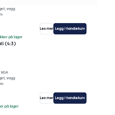
, VGA
get, vegg
mm
Les mer
Legg i handlekurv
ykker på lager
l (4:3)
, VGA
get, vegg
mm
Les mer
Legg i handlekurv
er på lager