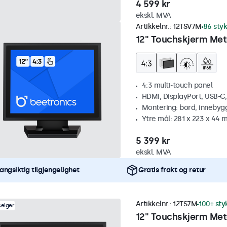
4 599 kr
ekskl. MVA
Artikkelnr.:
12TSV7M
86 styk
12" Touchskjerm Meta
4:3 multi-touch panel
HDMI, DisplayPort, USB-C
Montering: bord, innebyg
Ytre mål: 281 x 223 x 44
5 399 kr
ekskl. MVA
angsiktig tilgjengelighet
Gratis frakt og retur
Artikkelnr.:
12TS7M
100+ sty
selger
12" Touchskjerm Met