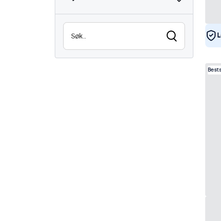
Lesbar i sollys
8
Vanntett (IP65)
29
L
Støvtett (IP65)
29
24/7 bruk
29
Best
Vandalsikker
29
EN50155
29
eMark
29
DNV
28