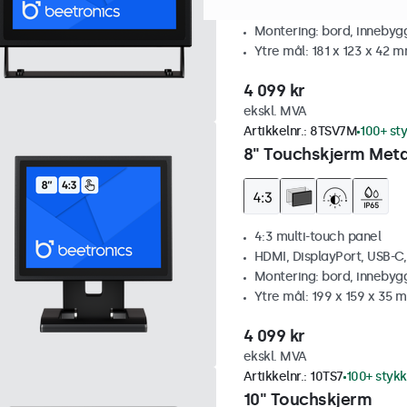
HDMI, DisplayPort, USB-C
Montering: bord, innebyg
Ytre mål: 181 x 123 x 42 
4 099 kr
ekskl. MVA
Artikkelnr.:
8TSV7M
100+ st
8" Touchskjerm Metal
4:3 multi-touch panel
HDMI, DisplayPort, USB-C
Montering: bord, innebyg
Ytre mål: 199 x 159 x 35 
4 099 kr
ekskl. MVA
Artikkelnr.:
10TS7
100+ stykk
10" Touchskjerm