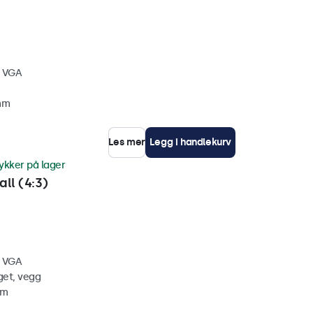
, VGA
 mm
Les mer
Legg i handlekurv
ykker på lager
ll (4:3)
, VGA
get, vegg
mm