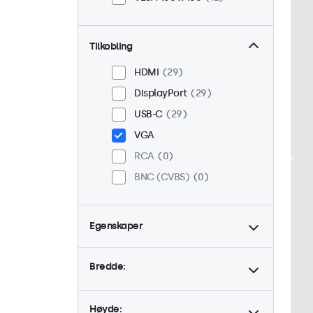
Tilkobling
HDMI
29
DisplayPort
29
USB-C
29
VGA
RCA
0
BNC (CVBS)
0
Egenskaper
4:3 / 5:4
6
Bredde:
9-36 Volt
29
Dimbar
29
Høyde:
Høy lysstyrke
8