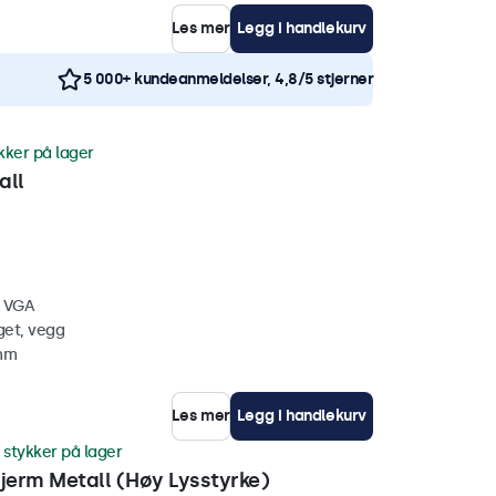
Les mer
Legg i handlekurv
5 000+ kundeanmeldelser, 4,8/5 stjerner
kker på lager
all
, VGA
get, vegg
 mm
Les mer
Legg i handlekurv
 stykker på lager
erm Metall (Høy Lysstyrke)