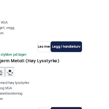
, VGA
get, vegg
 mm
Les mer
Legg i handlekurv
 stykker på lager
erm Metall (Høy Lysstyrke)
 med høy lysstyrke
 og VGA
anelmontering
mm