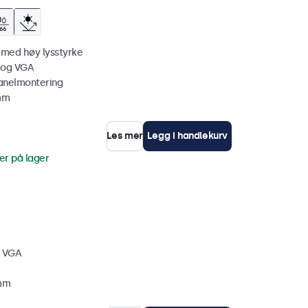
 med høy lysstyrke
 og VGA
anelmontering
 mm
Les mer
Legg i handlekurv
er på lager
, VGA
 mm