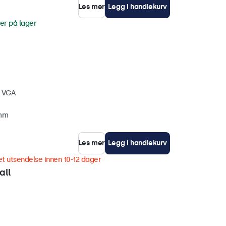
Les mer
Legg i handlekurv
er på lager
, VGA
 mm
Les mer
Legg i handlekurv
t utsendelse innen 10-12 dager
all