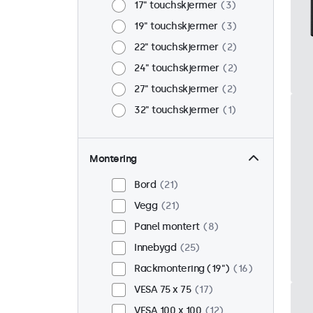
17" touchskjermer
3
19" touchskjermer
3
22" touchskjermer
2
24" touchskjermer
2
27" touchskjermer
2
32" touchskjermer
1
Montering
Bord
21
Vegg
21
Panel montert
8
Innebygd
25
Rackmontering (19")
16
VESA 75 x 75
17
VESA 100 x 100
12