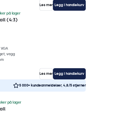
Les mer
Legg i handlekurv
ker på lager
ll (4:3)
, VGA
get, vegg
 mm
Les mer
Legg i handlekurv
5 000+ kundeanmeldelser, 4,8/5 stjerner
kker på lager
all