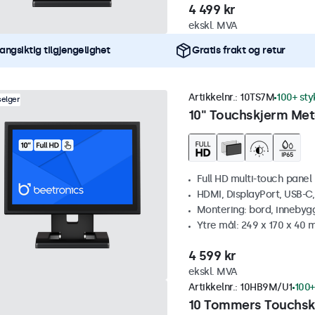
4 499 kr
ekskl. MVA
angsiktig tilgjengelighet
Gratis frakt og retur
Artikkelnr.:
10TS7M
100+ sty
selger
10" Touchskjerm Met
Full HD multi-touch panel
HDMI, DisplayPort, USB-C
Montering: bord, innebyg
Ytre mål: 249 x 170 x 40
4 599 kr
ekskl. MVA
Artikkelnr.:
10HB9M/U1
100+
10 Tommers Touchskj