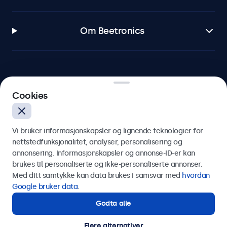
Om Beetronics
Beetronics
Cookies
Apotekergata 10, 0180 Oslo, Norge
Vi bruker informasjonskapsler og lignende teknologier for
4.8/5 vurdert av 5000+ bedrifter
nettstedfunksjonalitet, analyser, personalisering og
annonsering. Informasjonskapsler og annonse-ID-er kan
Norsk
brukes til personaliserte og ikke-personaliserte annonser.
Med ditt samtykke kan data brukes i samsvar med
hvordan
Google bruker data
.
Godta alle
Flere alternativer