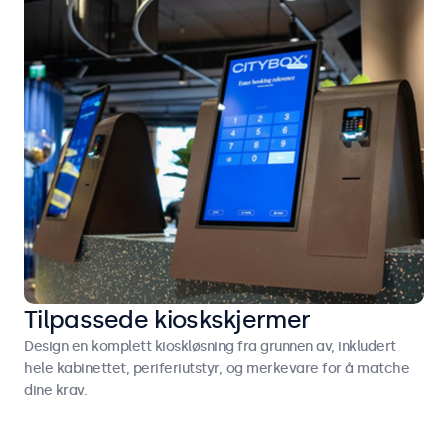
Tilpassede kioskskjermer
Design en komplett kioskløsning fra grunnen av, inkludert
hele kabinettet, periferiutstyr, og merkevare for å matche
dine krav.