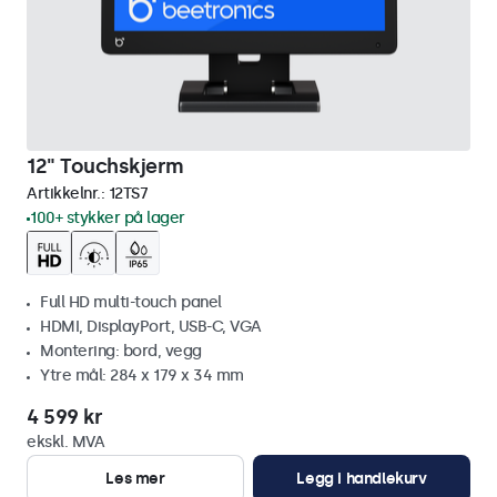
12" Touchskjerm
Artikkelnr.:
12TS7
100+ stykker på lager
Full HD multi-touch panel
HDMI, DisplayPort, USB-C, VGA
Montering: bord, vegg
Ytre mål: 284 x 179 x 34 mm
4 599 kr
ekskl. MVA
Les mer
Legg i handlekurv