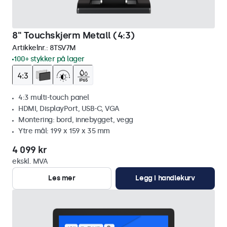
8" Touchskjerm Metall (4:3)
Artikkelnr.:
8TSV7M
100+ stykker på lager
4:3 multi-touch panel
HDMI, DisplayPort, USB-C, VGA
Montering: bord, innebygget, vegg
Ytre mål: 199 x 159 x 35 mm
4 099 kr
ekskl. MVA
Les mer
Legg i handlekurv