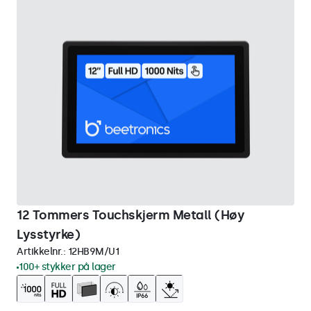
12 Tommers Touchskjerm Metall (Høy
Lysstyrke)
Artikkelnr.:
12HB9M/U1
100+ stykker på lager