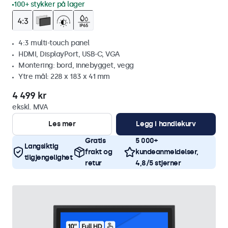
100+ stykker på lager
4:3 multi-touch panel
HDMI, DisplayPort, USB-C, VGA
Montering: bord, innebygget, vegg
Ytre mål: 228 x 183 x 41 mm
4 499 kr
ekskl. MVA
Les mer
Legg i handlekurv
Gratis
5 000+
Langsiktig
frakt og
kundeanmeldelser,
tilgjengelighet
retur
4,8/5 stjerner