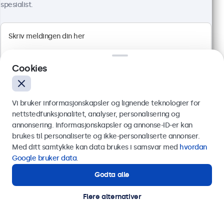
spesialist.
HDMI, DisplayPort, USB-C, VGA
Montering: bord, innebygget, vegg
Ytre mål: 481 x 294 x 45 mm
6 799 kr
ekskl. MVA
Cookies
Les mer
Legg i handlekurv
Vi bruker informasjonskapsler og lignende teknologier for
nettstedfunksjonalitet, analyser, personalisering og
annonsering. Informasjonskapsler og annonse-ID-er kan
Send
brukes til personaliserte og ikke-personaliserte annonser.
Med ditt samtykke kan data brukes i samsvar med
hvordan
Eller ring oss på
75 98 75 98
Google bruker data
.
Godta alle
Trenger du hjelp?
Kontakt våre spesialister.
Flere alternativer