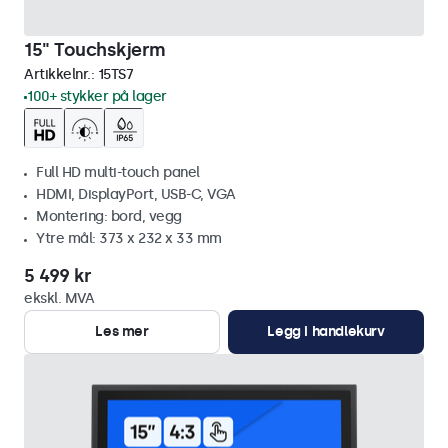
15" Touchskjerm
Artikkelnr.:
15TS7
100+ stykker på lager
Full HD multi-touch panel
HDMI, DisplayPort, USB-C, VGA
Montering: bord, vegg
Ytre mål: 373 x 232 x 33 mm
5 499 kr
ekskl. MVA
Les mer
Legg i handlekurv