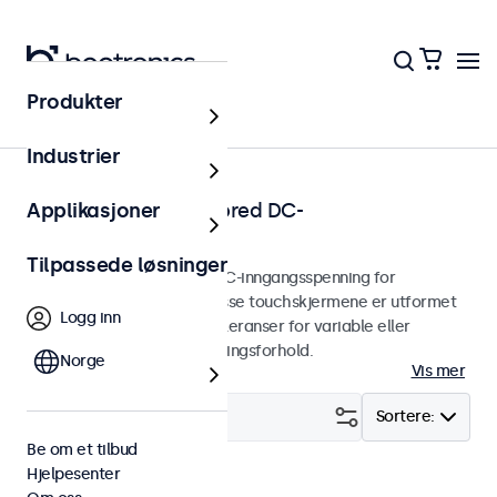
Produkter
Hjem
Industrier
Touchskjermer med bred DC-
Applikasjoner
inngangsspenning
Tilpassede løsninger
Touchskjermer med bred DC-inngangsspenning for
profesjonell integrasjon. Disse touchskjermene er utformet
Logg inn
med maskinvarebaserte toleranser for variable eller
batteribaserte strømforsyningsforhold.
Norge
Vis mer
Filter (
29
)
Sortere:
Be om et tilbud
Hjelpesenter
9-36 Volt
Fjern alle