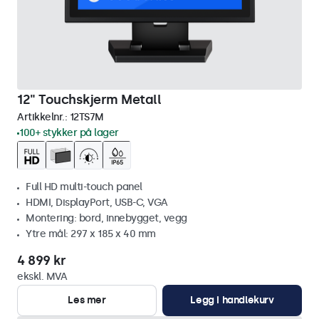
12" Touchskjerm Metall
Artikkelnr.:
12TS7M
100+ stykker på lager
Full HD multi-touch panel
HDMI, DisplayPort, USB-C, VGA
Montering: bord, innebygget, vegg
Ytre mål: 297 x 185 x 40 mm
4 899 kr
ekskl. MVA
Les mer
Legg i handlekurv