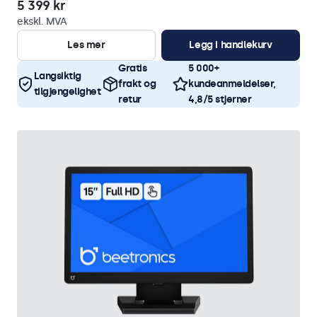
5 399 kr
ekskl. MVA
Les mer
Legg i handlekurv
Gratis
5 000+
Langsiktig
frakt og
kundeanmeldelser,
tilgjengelighet
retur
4,8/5 stjerner