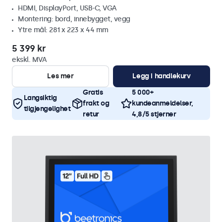
HDMI, DisplayPort, USB-C, VGA
Montering: bord, innebygget, vegg
Ytre mål: 281 x 223 x 44 mm
5 399 kr
ekskl. MVA
Les mer
Legg i handlekurv
Gratis
5 000+
Langsiktig
frakt og
kundeanmeldelser,
tilgjengelighet
retur
4,8/5 stjerner