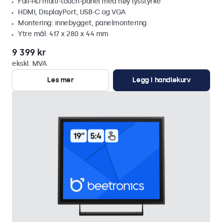
Full-HD multi-touch-panel med høy lysstyrke
HDMI, DisplayPort, USB-C og VGA
Montering: innebygget, panelmontering
Ytre mål: 417 x 280 x 44 mm
9 399 kr
ekskl. MVA
Les mer
Legg i handlekurv