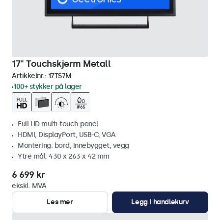
17" Touchskjerm Metall
Artikkelnr.:
17TS7M
100+ stykker på lager
Full HD multi-touch panel
HDMI, DisplayPort, USB-C, VGA
Montering: bord, innebygget, vegg
Ytre mål: 430 x 263 x 42 mm
6 699 kr
ekskl. MVA
Les mer
Legg i handlekurv