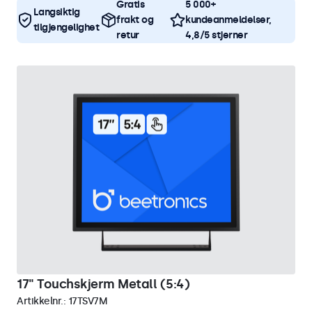
Gratis
5 000+
Langsiktig
frakt og
kundeanmeldelser,
tilgjengelighet
retur
4,8/5 stjerner
17" Touchskjerm Metall (5:4)
Artikkelnr.:
17TSV7M