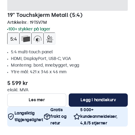
19" Touchskjerm Metall (5:4)
Artikkelnr.:
19TSV7M
100+ stykker på lager
5:4 multi-touch panel
HDMI, DisplayPort, USB-C, VGA
Montering: bord, innebygget, vegg
Ytre mål: 421 x 346 x 46 mm
5 599 kr
ekskl. MVA
Les mer
Legg i handlekurv
Gratis
5 000+
Langsiktig
frakt og
kundeanmeldelser,
tilgjengelighet
retur
4,8/5 stjerner