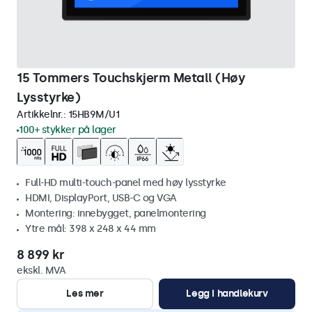
15 Tommers Touchskjerm Metall (Høy
Lysstyrke)
Artikkelnr.:
15HB9M/U1
100+ stykker på lager
Full-HD multi-touch-panel med høy lysstyrke
HDMI, DisplayPort, USB-C og VGA
Montering: innebygget, panelmontering
Ytre mål: 398 x 248 x 44 mm
8 899 kr
ekskl. MVA
Les mer
Legg i handlekurv