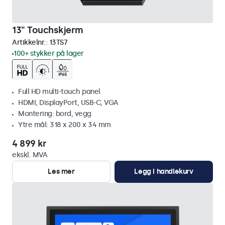
13" Touchskjerm
Artikkelnr.:
13TS7
100+ stykker på lager
Full HD multi-touch panel
HDMI, DisplayPort, USB-C, VGA
Montering: bord, vegg
Ytre mål: 318 x 200 x 34 mm
4 899 kr
ekskl. MVA
Les mer
Legg i handlekurv