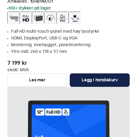
Artikkelnr.:
10HB9M/U1
100+ stykker på lager
Full-HD multi-touch-panel med høy lysstyrke
HDMI, DisplayPort, USB-C og VGA
Montering: innebygget, panelmontering
Ytre mål: 260 x 178 x 37 mm
7 199 kr
ekskl. MVA
Les mer
Legg i handlekurv