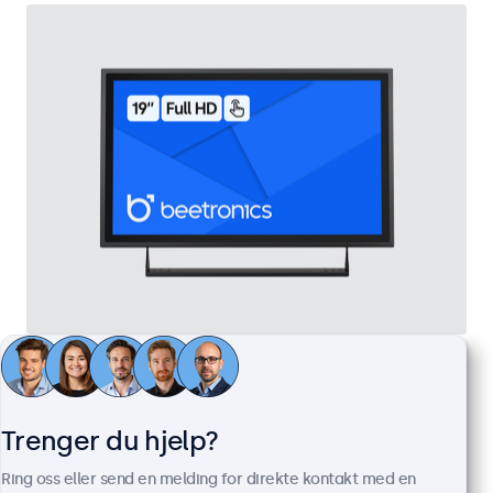
19" Touchskjerm Metall
Artikkelnr.:
19TS7M
100+ stykker på lager
Trenger du hjelp?
Ring oss eller send en melding for direkte kontakt med en
Full HD multi-touch panel