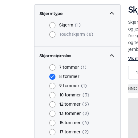
Sk
Skjermtype
Skje
Skjerm
1
og j
Touchskjerm
0
for s
og te
jern
Skjermstørrelse
Vis 
7 tommer
1
1
8 tommer
9 tommer
1
BNC 
10 tommer
3
12 tommer
3
13 tommer
2
15 tommer
4
17 tommer
2