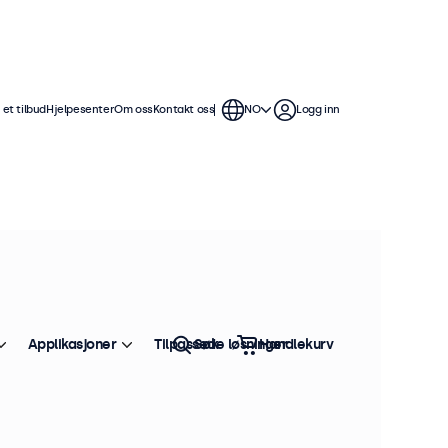
et tilbud
Hjelpesenter
Om oss
Kontakt oss
NO
Logg inn
Applikasjoner
Tilpassede løsninger
Søk
Handlekurv