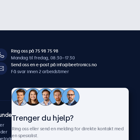
Ring oss på 75 98 75 98
Mandag til fredag, 08:30–17:30
Send oss en e-post på info@beetronics.no
Få svar innen 2 arbeidstimer
undeservice
Om Beetronics
Trenger du hjelp?
er
Casestudier
Ring oss eller send en melding for direkte kontakt med
ider
Nyheter & oppdateringer
en spesialist.
metoder
Om oss