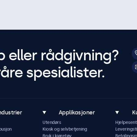
p eller rådgivning?
åre spesialister.
ndustrier
Applikasjoner
K
Utendørs
Hjelpesent
busjon
Kiosk og selvbetjening
Leveringst
Bruk i kjøretøy
Betalings