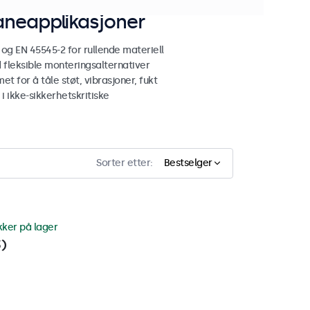
aneapplikasjoner
g EN 45545-2 for rullende materiell
fleksible monteringsalternativer
t for å tåle støt, vibrasjoner, fukt
i ikke-sikkerhetskritiske
Sorter etter:
Bestselger
kker på lager
3)