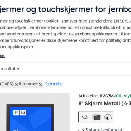
jermer og touchskjermer for jernb
rmer og touchskjermer utviklet i samsvar med standardene EN 50155 o
ernbanemiljøer. Jernbaneskjermene har et robust metallkabinett med 
ømløs integrasjon i et bredt spekter av jernbaneapplikasjoner. Utforme
mperaturvariasjoner er disse skjermene konstruert for pålitelig drift 
baneapplikasjoner.
mer
resultater
(CVBS)
8 tommer
Fjern alle
Artikkelnr.:
8VG7M
100+ sty
8" Skjerm Metall (4:
4:3 størrelsesforhold