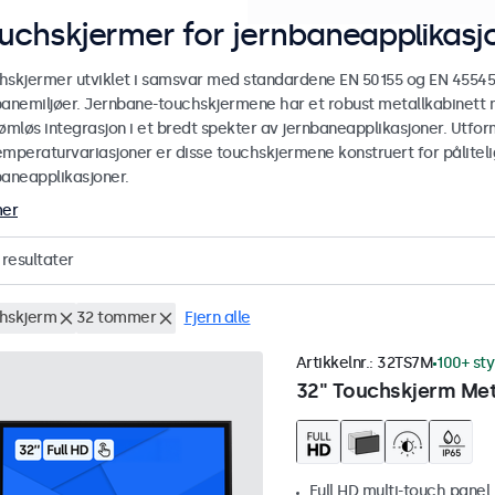
uchskjermer for jernbaneapplikasj
hskjermer utviklet i samsvar med standardene EN 50155 og EN 45545-2
banemiljøer. Jernbane-touchskjermene har et robust metallkabinett 
ømløs integrasjon i et bredt spekter av jernbaneapplikasjoner. Utforme
mperaturvariasjoner er disse touchskjermene konstruert for pålitelig 
baneapplikasjoner.
mer
resultater
hskjerm
32 tommer
Fjern alle
Artikkelnr.:
32TS7M
100+ st
32" Touchskjerm Met
Full HD multi-touch panel