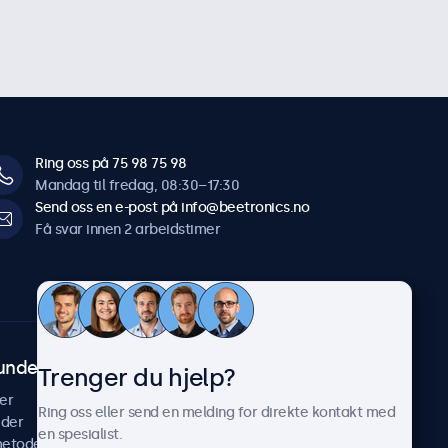
Ring oss på 75 98 75 98
Mandag til fredag, 08:30–17:30
Send oss en e-post på info@beetronics.no
Få svar innen 2 arbeidstimer
undeservice
Om Beetronics
Trenger du hjelp?
er
Casestudier
Ring oss eller send en melding for direkte kontakt med
ider
Nyheter & oppdateringer
en spesialist.
metoder
Om oss