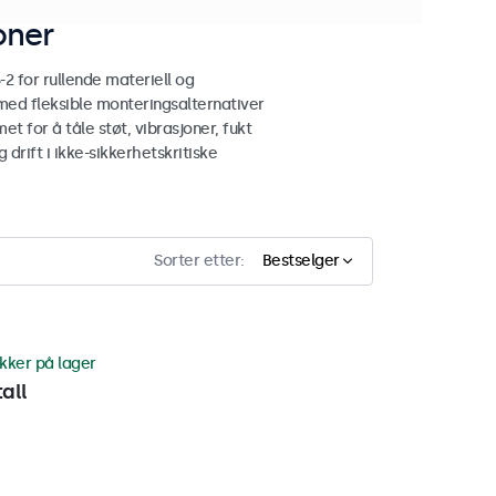
oner
 for rullende materiell og
med fleksible monteringsalternativer
t for å tåle støt, vibrasjoner, fukt
drift i ikke-sikkerhetskritiske
Sorter etter:
Bestselger
ykker på lager
all