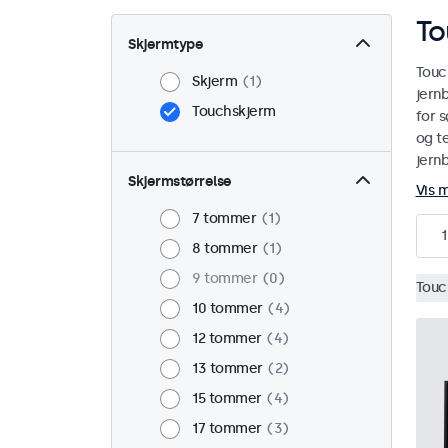
To
Skjermtype
Touc
Skjerm
1
jern
Touchskjerm
for s
og te
jern
Skjermstørrelse
Vis 
7 tommer
1
1
8 tommer
1
9 tommer
0
Touc
10 tommer
4
12 tommer
4
13 tommer
2
15 tommer
4
17 tommer
3