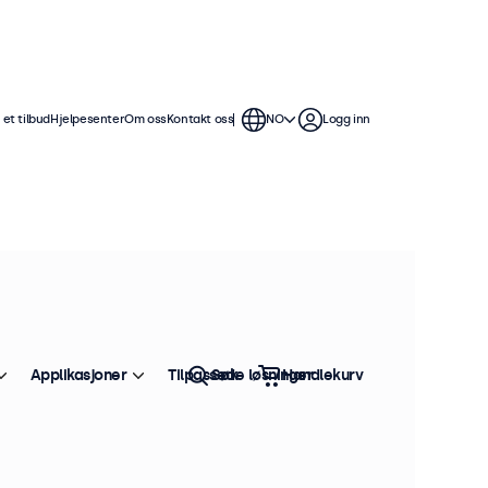
et tilbud
Hjelpesenter
Om oss
Kontakt oss
NO
Logg inn
Applikasjoner
Tilpassede løsninger
Søk
Handlekurv