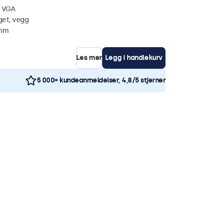
, VGA
get, vegg
 mm
Les mer
Legg i handlekurv
5 000+ kundeanmeldelser, 4,8/5 stjerner