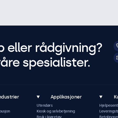
p eller rådgivning?
åre spesialister.
ndustrier
Applikasjoner
K
Utendørs
Hjelpesent
busjon
Kiosk og selvbetjening
Leveringst
Bruk i kjøretøy
Betalings