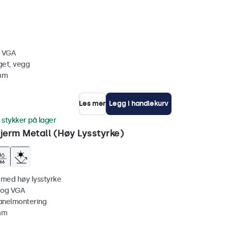
, VGA
get, vegg
 mm
Les mer
Legg i handlekurv
 stykker på lager
erm Metall (Høy Lysstyrke)
 med høy lysstyrke
 og VGA
anelmontering
 mm