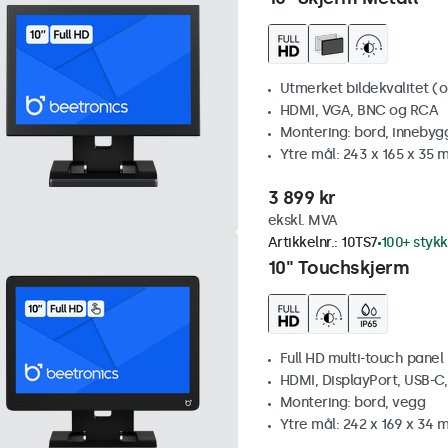
Utmerket bildekvalitet (op
HDMI, VGA, BNC og RCA
Montering: bord, innebyg
Ytre mål: 243 x 165 x 35
3 899 kr
ekskl. MVA
Artikkelnr.:
10TS7
100+ stykk
10" Touchskjerm
Full HD multi-touch panel
HDMI, DisplayPort, USB-C
Montering: bord, vegg
Ytre mål: 242 x 169 x 34