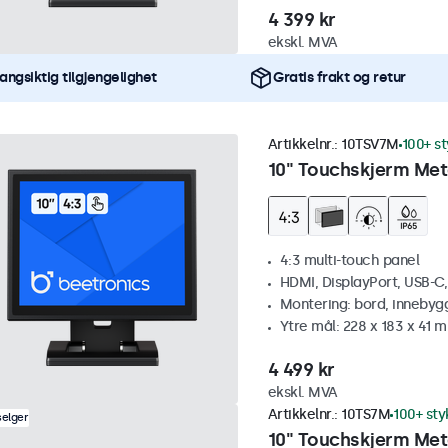
4 399 kr
ekskl. MVA
angsiktig tilgjengelighet
Gratis frakt og retur
Artikkelnr.:
10TSV7M
100+ st
10" Touchskjerm Meta
4:3 multi-touch panel
HDMI, DisplayPort, USB-C
Montering: bord, innebyg
Ytre mål: 228 x 183 x 41 
4 499 kr
ekskl. MVA
Artikkelnr.:
10TS7M
100+ sty
selger
10" Touchskjerm Met