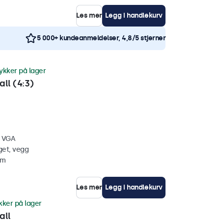
Les mer
Legg i handlekurv
5 000+ kundeanmeldelser, 4,8/5 stjerner
ykker på lager
ll (4:3)
, VGA
get, vegg
mm
Les mer
Legg i handlekurv
kker på lager
all