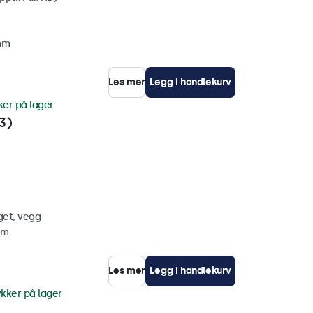
 mm
Les mer
Legg i handlekurv
ker på lager
3)
get, vegg
mm
Les mer
Legg i handlekurv
ykker på lager