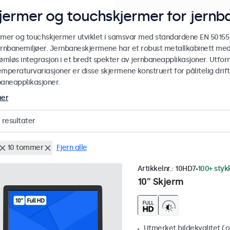
jermer og touchskjermer for jernb
rmer og touchskjermer utviklet i samsvar med standardene EN 50155 o
ernbanemiljøer. Jernbaneskjermene har et robust metallkabinett med 
ømløs integrasjon i et bredt spekter av jernbaneapplikasjoner. Utforme
mperaturvariasjoner er disse skjermene konstruert for pålitelig drift 
baneapplikasjoner.
mer
resultater
10 tommer
Fjern alle
Artikkelnr.:
10HD7
100+ styk
10" Skjerm
Utmerket bildekvalitet (op