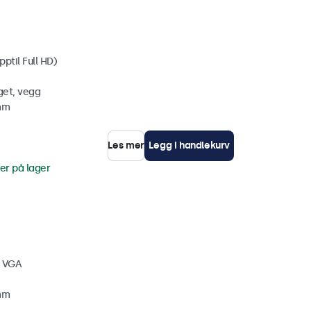
ptil Full HD)
get, vegg
 mm
Les mer
Legg i handlekurv
er på lager
, VGA
 mm