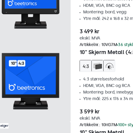
HDMI, VGA, BNC og RCA
Montering: bord, vegg
Ytre mål: 242 x 168 x 32
3 499 kr
ekskl. MVA
Artikkelnr.:
10VG7M
36 styk
10" Skjerm Metall (4:
4:3 størrelsesforhold
HDMI, VGA, BNC og RCA
Montering: bord, innebyg
Ytre mål: 225 x 176 x 34 
3 599 kr
ekskl. MVA
Artikkelnr.:
10HD7M
100+ st
selger
10" Skjerm Metall