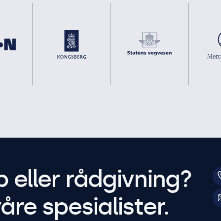
p eller rådgivning?
åre spesialister.