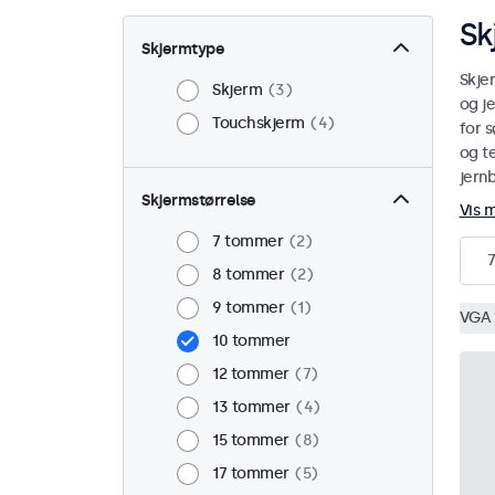
Sk
Skjermtype
Skje
Skjerm
3
og j
Touchskjerm
4
for s
og te
jern
Skjermstørrelse
Vis 
7 tommer
2
7
8 tommer
2
9 tommer
1
VGA
10 tommer
12 tommer
7
13 tommer
4
15 tommer
8
17 tommer
5