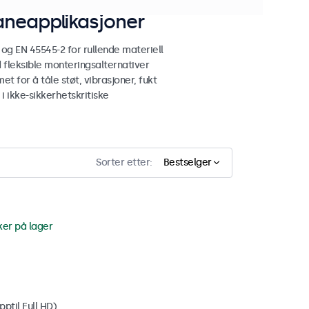
aneapplikasjoner
g EN 45545-2 for rullende materiell
fleksible monteringsalternativer
t for å tåle støt, vibrasjoner, fukt
i ikke-sikkerhetskritiske
Sorter etter:
Bestselger
ker på lager
ptil Full HD)