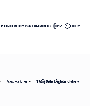
et tilbud
Hjelpesenter
Om oss
Kontakt oss
NO
Logg inn
Applikasjoner
Tilpassede løsninger
Søk
Handlekurv