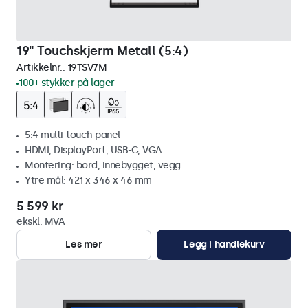
19" Touchskjerm Metall (5:4)
Artikkelnr.:
19TSV7M
100+ stykker på lager
5:4 multi-touch panel
HDMI, DisplayPort, USB-C, VGA
Montering: bord, innebygget, vegg
Ytre mål: 421 x 346 x 46 mm
5 599 kr
ekskl. MVA
Les mer
Legg i handlekurv