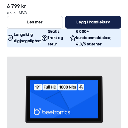
6 799 kr
ekskl. MVA
Les mer
Legg i handlekurv
Gratis
5 000+
Langsiktig
frakt og
kundeanmeldelser,
tilgjengelighet
retur
4,8/5 stjerner