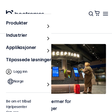
Produkter
Kiosk og selvbetjening
Industrier
Applikasjoner
Tilpassede løsninger
Logg inn
Norge
Skjermer og touchskjermer for
Be om et tilbud
Hjelpesenter
selvbetjeningsløsninger