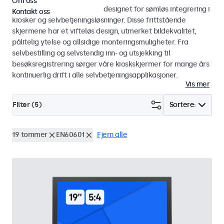
Om oss
Skjermer og touchskjermer designet for sømløs integrering i
Kontakt oss
kiosker og selvbetjeningsløsninger. Disse frittstående
skjermene har et vifteløs design, utmerket bildekvalitet,
pålitelig ytelse og allsidige monteringsmuligheter. Fra
selvbestilling og selvstendig inn- og utsjekking til
besøksregistrering sørger våre kioskskjermer for mange års
kontinuerlig drift i alle selvbetjeningsapplikasjoner.
Vis mer
Filter (
5
)
Sortere:
19 tommer
EN60601
Fjern alle