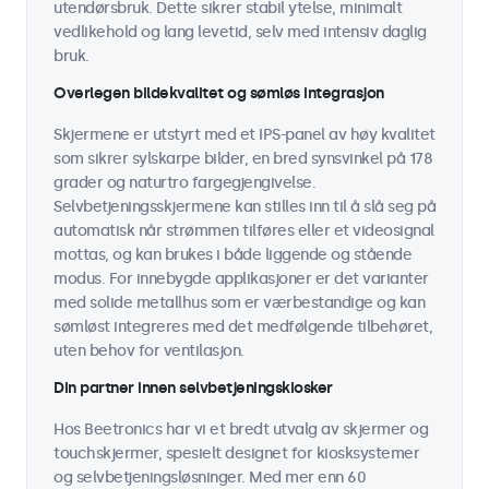
utendørsbruk. Dette sikrer stabil ytelse, minimalt
vedlikehold og lang levetid, selv med intensiv daglig
bruk.
Overlegen bildekvalitet og sømløs integrasjon
Skjermene er utstyrt med et IPS-panel av høy kvalitet
som sikrer sylskarpe bilder, en bred synsvinkel på 178
grader og naturtro fargegjengivelse.
Selvbetjeningsskjermene kan stilles inn til å slå seg på
automatisk når strømmen tilføres eller et videosignal
mottas, og kan brukes i både liggende og stående
modus. For innebygde applikasjoner er det varianter
med solide metallhus som er værbestandige og kan
sømløst integreres med det medfølgende tilbehøret,
uten behov for ventilasjon.
Din partner innen selvbetjeningskiosker
Hos Beetronics har vi et bredt utvalg av skjermer og
touchskjermer, spesielt designet for kiosksystemer
og selvbetjeningsløsninger. Med mer enn 60