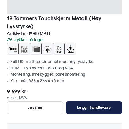
19 Tommers Touchskjerm Metall (Høy
Lysstyrke)
Artikkelnr.:
19HB9M/U1
76 stykker på lager
Full-HD multi-touch-panel med høy lysstyrke
HDMI, DisplayPort, USB-C og VGA
Montering: innebygget, panelmontering
Ytre mål: 466 x 285 x 44 mm
9 699 kr
ekskl. MVA
Les mer
Legg i handlekurv