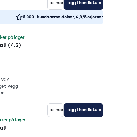
Les mer
Legg i handlekurv
5 000+ kundeanmeldelser, 4,8/5 stjerner
ker på lager
ll (4:3)
, VGA
get, vegg
 mm
Les mer
Legg i handlekurv
kker på lager
all