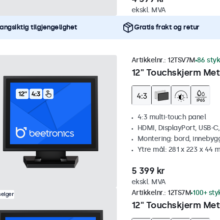
ekskl. MVA
angsiktig tilgjengelighet
Gratis frakt og retur
Artikkelnr.:
12TSV7M
86 styk
12" Touchskjerm Meta
4:3 multi-touch panel
HDMI, DisplayPort, USB-C
Montering: bord, innebyg
Ytre mål: 281 x 223 x 44
5 399 kr
ekskl. MVA
Artikkelnr.:
12TS7M
100+ sty
selger
12" Touchskjerm Met