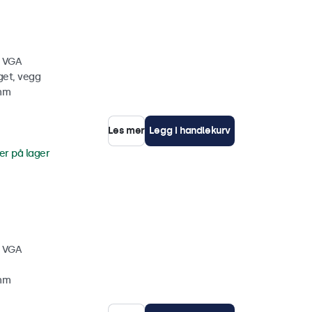
, VGA
get, vegg
 mm
Les mer
Legg i handlekurv
er på lager
, VGA
 mm