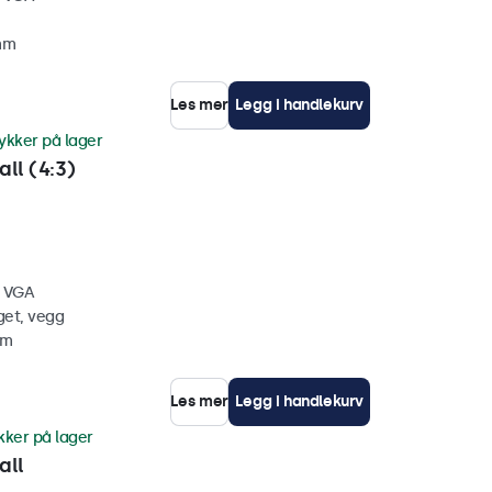
 mm
Les mer
Legg i handlekurv
ykker på lager
ll (4:3)
, VGA
get, vegg
mm
Les mer
Legg i handlekurv
kker på lager
all