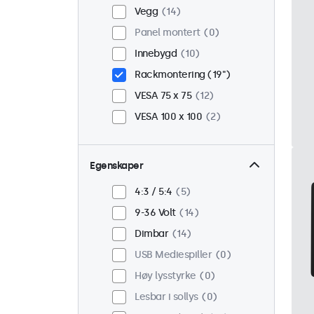
Vegg
14
Panel montert
0
Innebygd
10
Rackmontering (19")
VESA 75 x 75
12
VESA 100 x 100
2
Egenskaper
4:3 / 5:4
5
9-36 Volt
14
Dimbar
14
USB Mediespiller
0
Høy lysstyrke
0
Lesbar i sollys
0