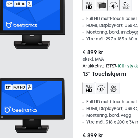
Full HD multi-touch panel
HDMI, DisplayPort, USB-C
Montering: bord, innebyg
Ytre mål: 297 x 185 x 40
4 899 kr
ekskl. MVA
Artikkelnr.:
13TS7
100+ stykk
13" Touchskjerm
Full HD multi-touch panel
HDMI, DisplayPort, USB-C
Montering: bord, vegg
Ytre mål: 318 x 200 x 34
4 899 kr