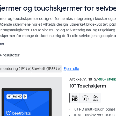
jermer og touchskjermer for selvbe
rmer og touchskjermer designet for sømløs integrering i kiosker og se
stående skjermene har et vifteløs design, utmerket bildekvalitet, pålit
ringsmuligheter. Fra selvbestilling og selvstendig inn- og utsjekking
skjermer for mange års kontinuerlig drift i alle selvbetjeningsapplika
mer
4
resultater
montering (19")
Støvtett (IP65)
Fjern alle
Artikkelnr.:
10TS7
100+ stykk
10" Touchskjerm
Full HD multi-touch panel
HDMI, DisplayPort, USB-C