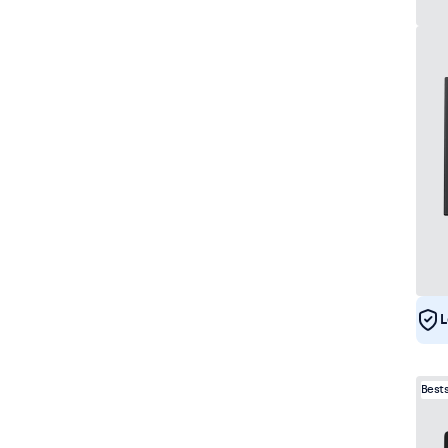
L
Best