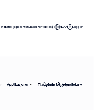
et tilbud
Hjelpesenter
Om oss
Kontakt oss
NO
Logg inn
Applikasjoner
Tilpassede løsninger
Søk
Handlekurv