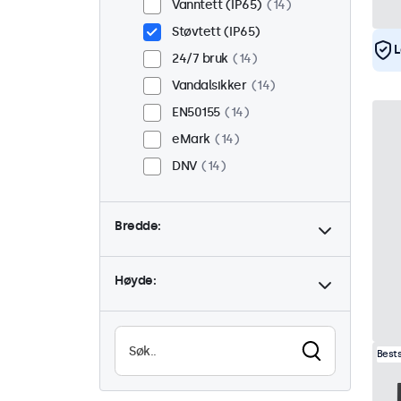
Vanntett (IP65)
14
Støvtett (IP65)
L
24/7 bruk
14
Vandalsikker
14
EN50155
14
eMark
14
DNV
14
Bredde:
Høyde:
Best