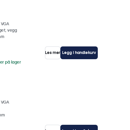
, VGA
get, vegg
 mm
Les mer
Legg i handlekurv
er på lager
, VGA
 mm