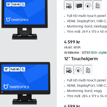
Full HD multi-touch panel
HDMI, DisplayPort, USB-C
Montering: bord, innebyg
Ytre mål: 249 x 170 x 40
4 599 kr
ekskl. MVA
Artikkelnr.:
12TS7
100+ stykk
12" Touchskjerm
Full HD multi-touch panel
HDMI, DisplayPort, USB-C
Montering: bord, vegg
Ytre mål: 284 x 179 x 34
4 599 kr