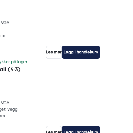
, VGA
 mm
Les mer
Legg i handlekurv
ykker på lager
ll (4:3)
, VGA
get, vegg
 mm
Les mer
Legg i handlekurv