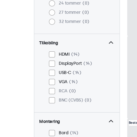
24 tommer
0
27 tommer
0
32 tommer
0
Tilkobling
HDMI
14
DisplayPort
14
USB-C
14
VGA
14
RCA
0
BNC (CVBS)
0
Montering
Best
Bord
14