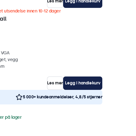
Les mer
Legg i handlekurv
t utsendelse innen 10-12 dager
all
, VGA
get, vegg
 mm
Les mer
Legg i handlekurv
5 000+ kundeanmeldelser, 4,8/5 stjerner
er på lager