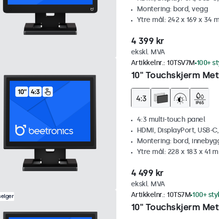
Montering: bord, vegg
Ytre mål: 242 x 169 x 34
4 399 kr
ekskl. MVA
Artikkelnr.:
10TSV7M
100+ st
10" Touchskjerm Meta
4:3 multi-touch panel
HDMI, DisplayPort, USB-C
Montering: bord, innebyg
Ytre mål: 228 x 183 x 41 
4 499 kr
ekskl. MVA
Artikkelnr.:
10TS7M
100+ sty
selger
10" Touchskjerm Met