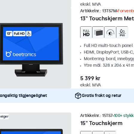
ekskl. MVA
Artikkelnr.:
13TS7M
Forvente
13" Touchskjerm Met
Full HD multi-touch panel
HDMI, DisplayPort, USB-C
Montering: bord, innebyg
Ytre mål: 328 x 206 x 41
5 399 kr
ekskl. MVA
angsiktig tilgjengelighet
Gratis frakt og retur
Artikkelnr.:
15TS7
100+ stykk
selger
15" Touchskjerm