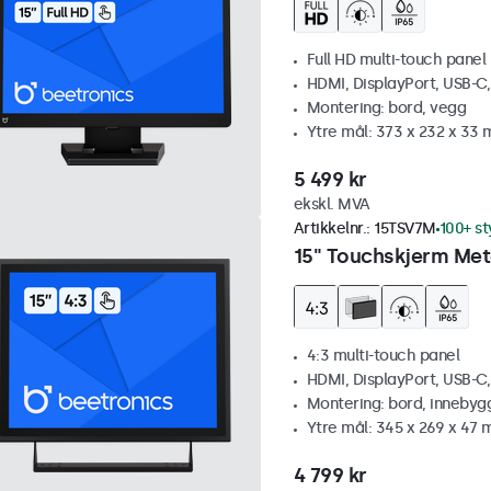
Full HD multi-touch panel
HDMI, DisplayPort, USB-C
Montering: bord, vegg
Ytre mål: 373 x 232 x 33
5 499 kr
ekskl. MVA
Artikkelnr.:
15TSV7M
100+ st
15" Touchskjerm Meta
4:3 multi-touch panel
HDMI, DisplayPort, USB-C
Montering: bord, innebyg
Ytre mål: 345 x 269 x 47
4 799 kr