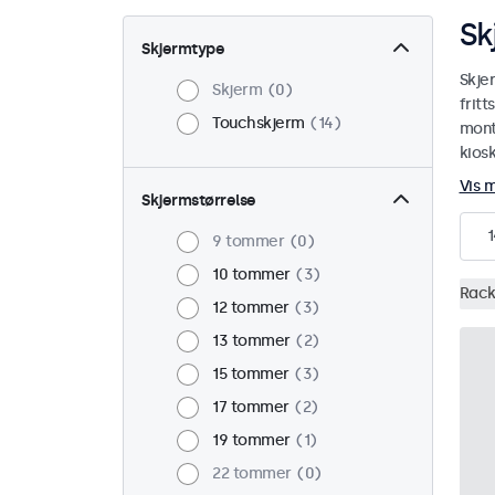
Sk
Skjermtype
Skje
Skjerm
0
fritt
Touchskjerm
14
monte
kiosk
Vis 
Skjermstørrelse
1
9 tommer
0
10 tommer
3
Rack
12 tommer
3
13 tommer
2
15 tommer
3
17 tommer
2
19 tommer
1
22 tommer
0