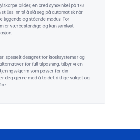
ylskarpe bilder, en bred synsvinkel på 178
tilles inn til å slå seg på automatisk når
åde liggende og stående modus. For
som er værbestandige og kan sømløst
asjon.
r, spesielt designet for kiosksystemer og
ernativer for full tilpasning, tilbyr vi en
etjeningsskjerm som passer for din
per deg gjerne med å ta det riktige valget og
åre.