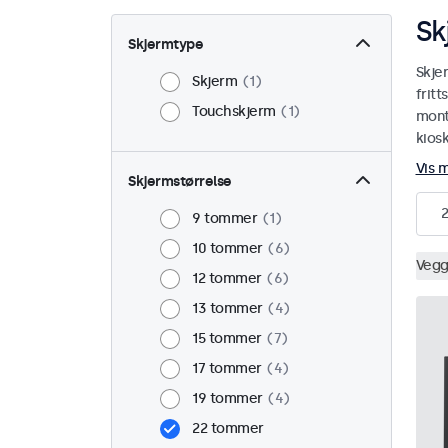
Sk
Skjermtype
Skje
Skjerm
1
fritt
Touchskjerm
1
monte
kiosk
Vis 
Skjermstørrelse
2
9 tommer
1
10 tommer
6
Veg
12 tommer
6
13 tommer
4
15 tommer
7
17 tommer
4
19 tommer
4
22 tommer