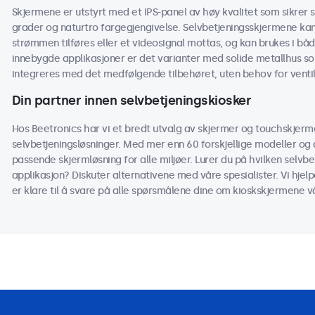
Skjermene er utstyrt med et IPS-panel av høy kvalitet som sikrer s
grader og naturtro fargegjengivelse. Selvbetjeningsskjermene kan s
strømmen tilføres eller et videosignal mottas, og kan brukes i b
innebygde applikasjoner er det varianter med solide metallhus 
integreres med det medfølgende tilbehøret, uten behov for ventil
Din partner innen selvbetjeningskiosker
Hos Beetronics har vi et bredt utvalg av skjermer og touchskjerme
selvbetjeningsløsninger. Med mer enn 60 forskjellige modeller og alt
passende skjermløsning for alle miljøer. Lurer du på hvilken selvb
applikasjon? Diskuter alternativene med våre spesialister. Vi hjel
er klare til å svare på alle spørsmålene dine om kioskskjermene v