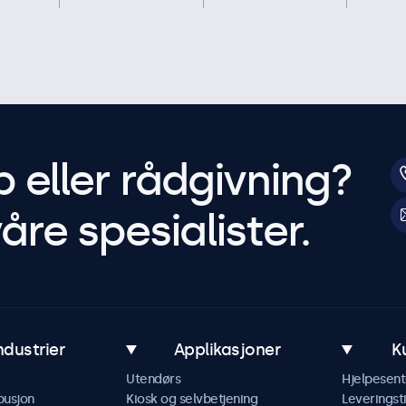
p eller rådgivning?
åre spesialister.
ndustrier
Applikasjoner
K
Utendørs
Hjelpesent
busjon
Kiosk og selvbetjening
Leveringst