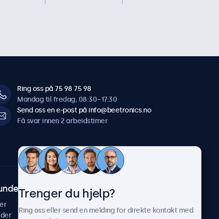
Ring oss på 75 98 75 98
Mandag til fredag, 08:30–17:30
Send oss en e-post på info@beetronics.no
Få svar innen 2 arbeidstimer
undeservice
Om Beetronics
Trenger du hjelp?
er
Casestudier
Ring oss eller send en melding for direkte kontakt med
ider
Nyheter & oppdateringer