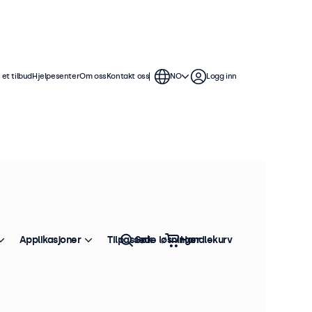
et tilbud
Hjelpesenter
Om oss
Kontakt oss
NO
Logg inn
Applikasjoner
Tilpassede løsninger
Søk
Handlekurv