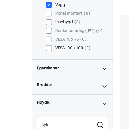
Vegg
Panel montert
0
Innebygd
2
Rackmontering (19")
0
VESA 75 x 75
0
VESA 100 x 100
2
Egenskaper
4:3 / 5:4
0
Bredde:
9-36 Volt
2
Dimbar
2
Høyde:
USB Mediespiller
1
Høy lysstyrke
0
Lesbar i sollys
0
Vanntett (IP65)
1