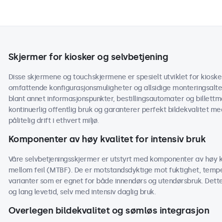
Skjermer for kiosker og selvbetjening
Disse skjermene og touchskjermene er spesielt utviklet for kioske
omfattende konfigurasjonsmuligheter og allsidige monteringsalter
blant annet informasjonspunkter, bestillingsautomater og billettm
kontinuerlig offentlig bruk og garanterer perfekt bildekvalitet m
pålitelig drift i ethvert miljø.
Komponenter av høy kvalitet for intensiv bruk
Våre selvbetjeningsskjermer er utstyrt med komponenter av høy kv
mellom feil (MTBF). De er motstandsdyktige mot fuktighet, tem
varianter som er egnet for både innendørs og utendørsbruk. Dette 
og lang levetid, selv med intensiv daglig bruk.
Overlegen bildekvalitet og sømløs integrasjon