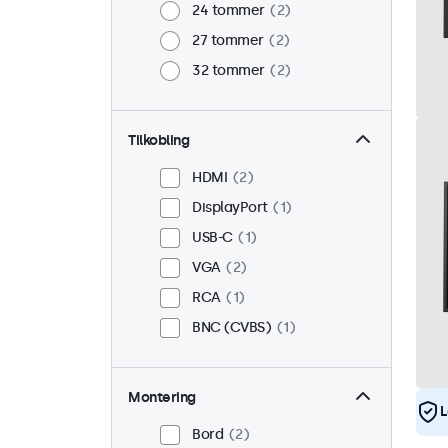
24 tommer
2
27 tommer
2
32 tommer
2
Tilkobling
HDMI
2
DisplayPort
1
USB-C
1
VGA
2
RCA
1
BNC (CVBS)
1
Montering
L
Bord
2