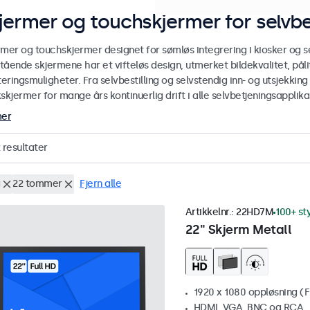
jermer og touchskjermer for selvbe
rmer og touchskjermer designet for sømløs integrering i kiosker og se
stående skjermene har et vifteløs design, utmerket bildekvalitet, pålit
ringsmuligheter. Fra selvbestilling og selvstendig inn- og utsjekking
skjermer for mange års kontinuerlig drift i alle selvbetjeningsapplika
mer
resultater
g
22 tommer
Fjern alle
Artikkelnr.:
22HD7M
100+ st
22" Skjerm Metall
1920 x 1080 oppløsning (F
HDMI, VGA, BNC og RCA