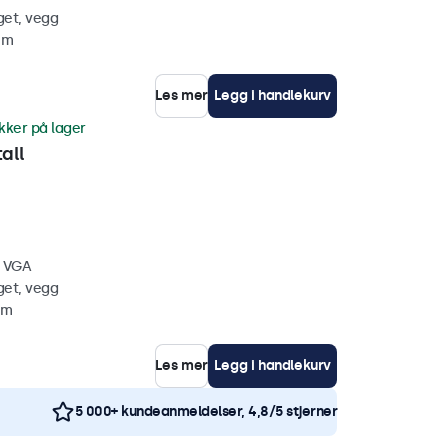
get, vegg
mm
Les mer
Legg i handlekurv
kker på lager
all
, VGA
get, vegg
mm
Les mer
Legg i handlekurv
5 000+ kundeanmeldelser, 4,8/5 stjerner