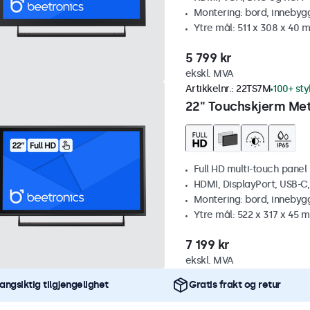
Montering: bord, innebyg
Ytre mål: 511 x 308 x 40 
5 799 kr
ekskl. MVA
Artikkelnr.:
22TS7M
100+ sty
22" Touchskjerm Met
Full HD multi-touch panel
HDMI, DisplayPort, USB-C
Montering: bord, innebyg
Ytre mål: 522 x 317 x 45 
7 199 kr
ekskl. MVA
angsiktig tilgjengelighet
Gratis frakt og retur