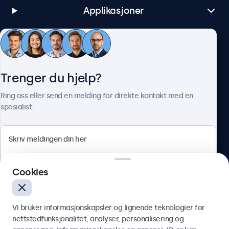
Applikasjoner
Kundeservice
Trenger du hjelp?
Om Beetronics
Ring oss eller send en melding for direkte kontakt med en
spesialist.
Beetronics
Cookies
Apotekergata 10, 0180 Oslo, Norge
4.8/5 vurdert av 5000+ bedrifter
Vi bruker informasjonskapsler og lignende teknologier for
Norsk
nettstedfunksjonalitet, analyser, personalisering og