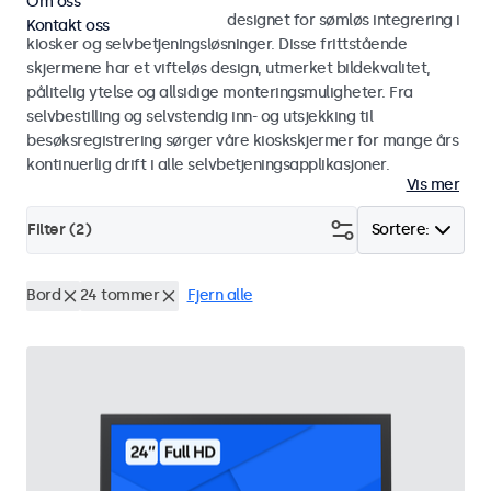
Om oss
Skjermer og touchskjermer designet for sømløs integrering i
Kontakt oss
kiosker og selvbetjeningsløsninger. Disse frittstående
skjermene har et vifteløs design, utmerket bildekvalitet,
pålitelig ytelse og allsidige monteringsmuligheter. Fra
selvbestilling og selvstendig inn- og utsjekking til
besøksregistrering sørger våre kioskskjermer for mange års
kontinuerlig drift i alle selvbetjeningsapplikasjoner.
Vis mer
Filter (
2
)
Sortere:
Bord
24 tommer
Fjern alle