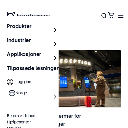
Produkter
Hjem
Industrier
Applikasjoner
Tilpassede løsninger
Logg inn
Norge
Skjermer og touchskjermer for
Be om et tilbud
Hjelpesenter
selvbetjeningsløsninger