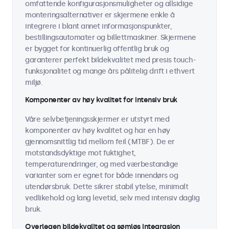
omfattende konfigurasjonsmuligheter og allsidige
monteringsalternativer er skjermene enkle å
integrere i blant annet informasjonspunkter,
bestillingsautomater og billettmaskiner. Skjermene
er bygget for kontinuerlig offentlig bruk og
garanterer perfekt bildekvalitet med presis touch-
funksjonalitet og mange års pålitelig drift i ethvert
miljø.
Komponenter av høy kvalitet for intensiv bruk
Våre selvbetjeningsskjermer er utstyrt med
komponenter av høy kvalitet og har en høy
gjennomsnittlig tid mellom feil (MTBF). De er
motstandsdyktige mot fuktighet,
temperaturendringer, og med værbestandige
varianter som er egnet for både innendørs og
utendørsbruk. Dette sikrer stabil ytelse, minimalt
vedlikehold og lang levetid, selv med intensiv daglig
bruk.
Overlegen bildekvalitet og sømløs integrasjon