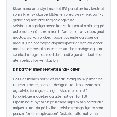
Skjermene er utstyrt med et IPS-panel av høy kvalitet
som sikrer sylskarpe bilder, en bred synsvinkel på 178
grader og naturtro fargegjengivelse.
Selvbetjeningsskjermene kan stilles inn til å slå seg på
automatisk når strømmen tilføres eller et videosignal
mottas, og kan brukes i både liggende og stående
modus. For innebygde applikasjoner er det varianter
med solide metallhus som er værbestandige og kan
sømløst integreres med det medfølgende tilbehøret,
uten behov for ventilasjon.
Din partner innen selvbetjeningskiosker
Hos Beetronics har vi et bredt utvalg av skjermer og
touchskjermer, spesielt designet for kiosksystemer
og selvbetjeningsløsninger. Med mer enn 60
forskjellige modeller og alternativer for full
tilpasning, tilbyr vi en passende skjermløsning for alle
miljøer. Lurer du på hvilken selvbetjeningsskjerm som
passer for din applikasjon? Diskuter alternativene