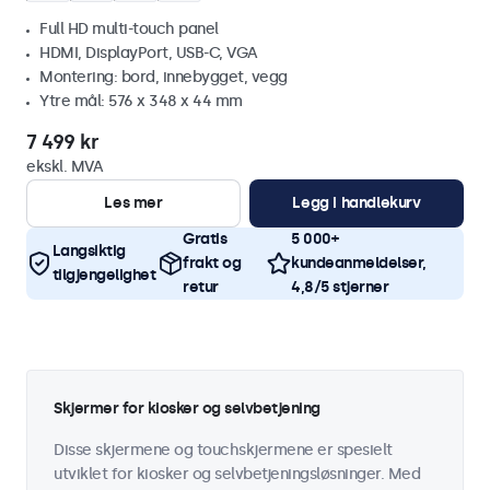
Full HD multi-touch panel
HDMI, DisplayPort, USB-C, VGA
Montering: bord, innebygget, vegg
Ytre mål: 576 x 348 x 44 mm
7 499 kr
ekskl. MVA
Les mer
Legg i handlekurv
Gratis
5 000+
Langsiktig
frakt og
kundeanmeldelser,
tilgjengelighet
retur
4,8/5 stjerner
Skjermer for kiosker og selvbetjening
Disse skjermene og touchskjermene er spesielt
utviklet for kiosker og selvbetjeningsløsninger. Med