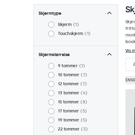
Sk
Skjermtype
Skje
Skjerm
1
fritt
Touchskjerm
1
monte
kiosk
Vis 
Skjermstørrelse
2
9 tommer
1
10 tommer
7
EN50
12 tommer
7
13 tommer
4
15 tommer
8
17 tommer
5
19 tommer
5
22 tommer
3