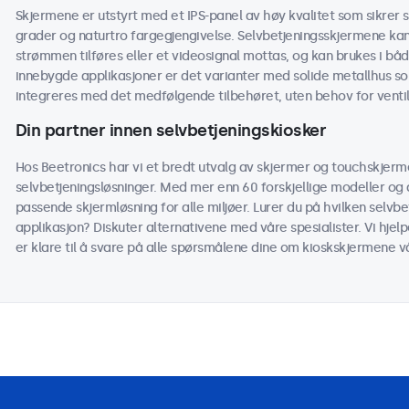
Skjermene er utstyrt med et IPS-panel av høy kvalitet som sikrer s
grader og naturtro fargegjengivelse. Selvbetjeningsskjermene kan s
strømmen tilføres eller et videosignal mottas, og kan brukes i b
innebygde applikasjoner er det varianter med solide metallhus 
integreres med det medfølgende tilbehøret, uten behov for ventil
Din partner innen selvbetjeningskiosker
Hos Beetronics har vi et bredt utvalg av skjermer og touchskjerme
selvbetjeningsløsninger. Med mer enn 60 forskjellige modeller og alt
passende skjermløsning for alle miljøer. Lurer du på hvilken selvb
applikasjon? Diskuter alternativene med våre spesialister. Vi hjel
er klare til å svare på alle spørsmålene dine om kioskskjermene v