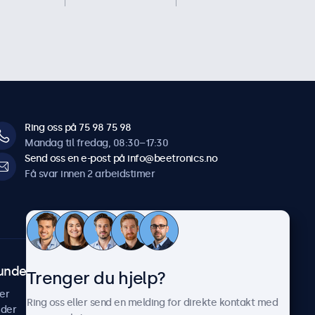
Ring oss på 75 98 75 98
Mandag til fredag, 08:30–17:30
Send oss en e-post på info@beetronics.no
Få svar innen 2 arbeidstimer
undeservice
Om Beetronics
Trenger du hjelp?
er
Casestudier
Ring oss eller send en melding for direkte kontakt med
ider
Nyheter & oppdateringer