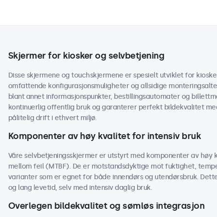
Skjermer for kiosker og selvbetjening
Disse skjermene og touchskjermene er spesielt utviklet for kioske
omfattende konfigurasjonsmuligheter og allsidige monteringsalter
blant annet informasjonspunkter, bestillingsautomater og billettm
kontinuerlig offentlig bruk og garanterer perfekt bildekvalitet m
pålitelig drift i ethvert miljø.
Komponenter av høy kvalitet for intensiv bruk
Våre selvbetjeningsskjermer er utstyrt med komponenter av høy kv
mellom feil (MTBF). De er motstandsdyktige mot fuktighet, tem
varianter som er egnet for både innendørs og utendørsbruk. Dette 
og lang levetid, selv med intensiv daglig bruk.
Overlegen bildekvalitet og sømløs integrasjon