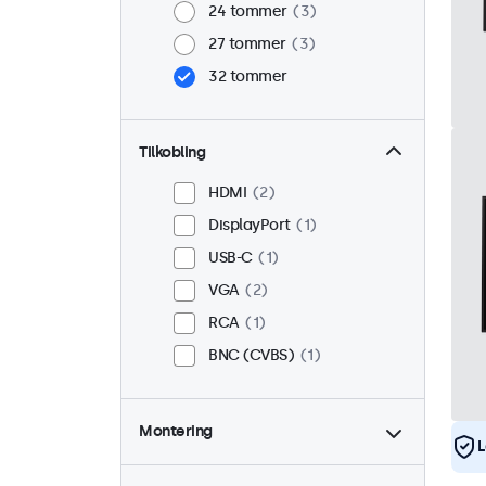
24 tommer
3
27 tommer
3
32 tommer
Tilkobling
HDMI
2
DisplayPort
1
USB-C
1
VGA
2
RCA
1
BNC (CVBS)
1
Montering
L
Bord
2