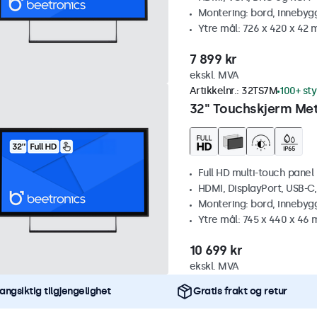
Montering: bord, innebyg
Ytre mål: 726 x 420 x 42
7 899 kr
ekskl. MVA
Artikkelnr.:
32TS7M
100+ st
32" Touchskjerm Met
Full HD multi-touch panel
HDMI, DisplayPort, USB-C
Montering: bord, innebyg
Ytre mål: 745 x 440 x 46
10 699 kr
ekskl. MVA
angsiktig tilgjengelighet
Gratis frakt og retur