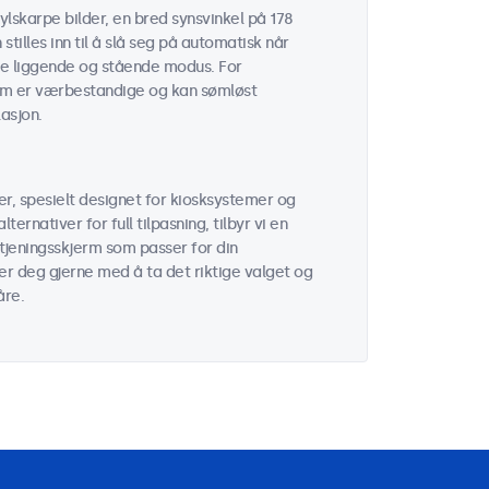
ylskarpe bilder, en bred synsvinkel på 178
tilles inn til å slå seg på automatisk når
åde liggende og stående modus. For
som er værbestandige og kan sømløst
asjon.
r, spesielt designet for kiosksystemer og
ernativer for full tilpasning, tilbyr vi en
etjeningsskjerm som passer for din
per deg gjerne med å ta det riktige valget og
åre.