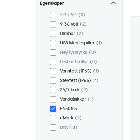
Vegg
2
Egenskaper
Panel montert
0
4:3 / 5:4
0
Innebygd
2
9-36 Volt
2
Rackmontering (19")
0
Dimbar
2
VESA 75 x 75
0
USB Mediespiller
1
VESA 100 x 100
2
Høy lysstyrke
0
Lesbar i sollys
0
Vanntett (IP65)
1
Støvtett (IP65)
1
24/7 bruk
2
Vandalsikker
1
EN50155
eMark
2
DNV
0