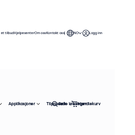
et tilbud
Hjelpesenter
Om oss
Kontakt oss
NO
Logg inn
Applikasjoner
Tilpassede løsninger
Søk
Handlekurv