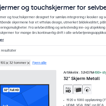
jermer og touchskjermer for selvbe
rmer og touchskjermer designet for sømløs integrering i kiosker og se
stående skjermene har et vifteløs design, utmerket bildekvalitet, pålit
ringsmuligheter. Fra selvbestilling og selvstendig inn- og utsjekking
skjermer for mange års kontinuerlig drift i alle selvbetjeningsapplika
mer
resultater
155
32 tommer
Fjern alle
Artikkelnr.:
32HD7M
100+ st
32" Skjerm Metall
1920 x 1080 oppløsning (F
HDMI, VGA, BNC og RCA