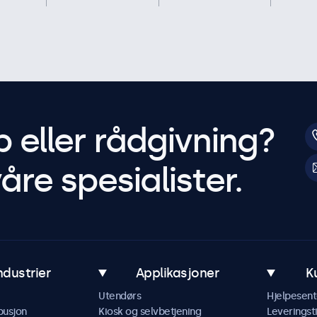
p eller rådgivning?
åre spesialister.
ndustrier
Applikasjoner
K
Utendørs
Hjelpesent
busjon
Kiosk og selvbetjening
Leveringst