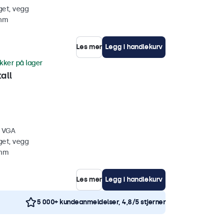
get, vegg
 mm
Les mer
Legg i handlekurv
ykker på lager
all
, VGA
get, vegg
 mm
Les mer
Legg i handlekurv
5 000+ kundeanmeldelser, 4,8/5 stjerner