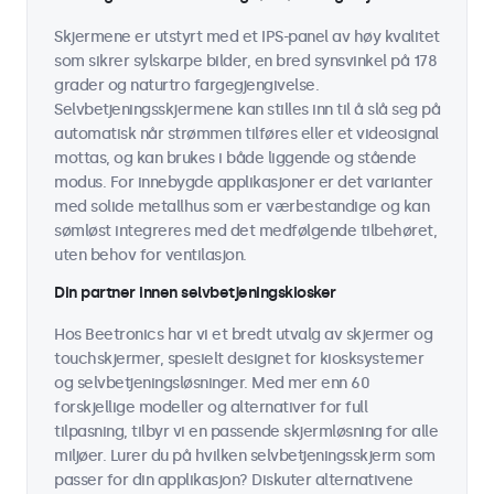
Skjermene er utstyrt med et IPS-panel av høy kvalitet
som sikrer sylskarpe bilder, en bred synsvinkel på 178
grader og naturtro fargegjengivelse.
Selvbetjeningsskjermene kan stilles inn til å slå seg på
automatisk når strømmen tilføres eller et videosignal
mottas, og kan brukes i både liggende og stående
modus. For innebygde applikasjoner er det varianter
med solide metallhus som er værbestandige og kan
sømløst integreres med det medfølgende tilbehøret,
uten behov for ventilasjon.
Din partner innen selvbetjeningskiosker
Hos Beetronics har vi et bredt utvalg av skjermer og
touchskjermer, spesielt designet for kiosksystemer
og selvbetjeningsløsninger. Med mer enn 60
forskjellige modeller og alternativer for full
tilpasning, tilbyr vi en passende skjermløsning for alle
miljøer. Lurer du på hvilken selvbetjeningsskjerm som
passer for din applikasjon? Diskuter alternativene