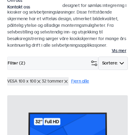
Om oss
Skjermer og touchskjermer designet for sømløs integrering i
Kontakt oss
kiosker og selvbetjeningsløsninger. Disse frittstående
skjermene har et vifteløs design, utmerket bildekvalitet,
pålitelig ytelse og allsidige monteringsmuligheter. Fra
selvbestilling og selvstendig inn- og utsjekking til
besøksregistrering sørger våre kioskskjermer for mange års
kontinuerlig drift i alle selvbetjeningsapplikasjoner.
Vis mer
Filter (
2
)
Sortere:
VESA 100 x 100
32 tommer
Fjern alle