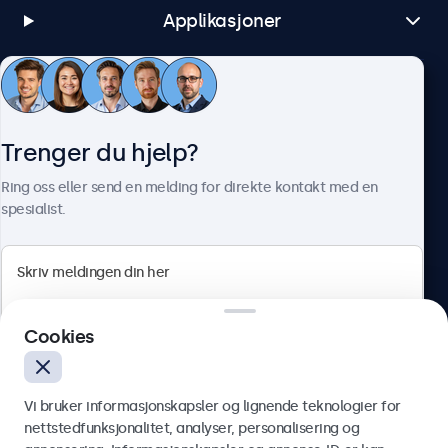
Applikasjoner
Kundeservice
Trenger du hjelp?
Om Beetronics
Ring oss eller send en melding for direkte kontakt med en
spesialist.
Beetronics
Cookies
Apotekergata 10, 0180 Oslo, Norge
4.8/5 vurdert av 5000+ bedrifter
Vi bruker informasjonskapsler og lignende teknologier for
Norsk
nettstedfunksjonalitet, analyser, personalisering og