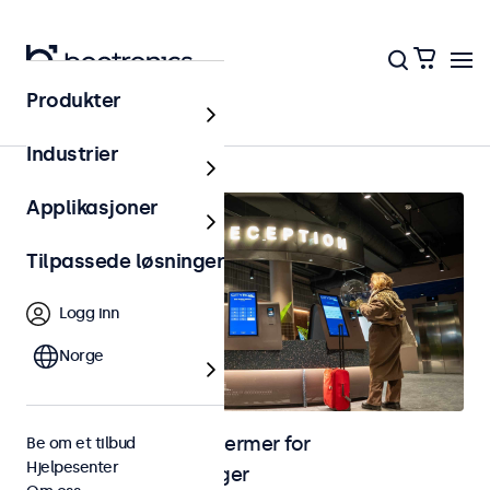
Produkter
Hjem
Industrier
Applikasjoner
Tilpassede løsninger
Logg inn
Norge
Skjermer og touchskjermer for
Be om et tilbud
Hjelpesenter
selvbetjeningsløsninger