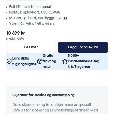
Full HD multi-touch panel
HDMI, DisplayPort, USB-C, VGA
Montering: bord, innebygget, vegg
Ytre mål: 745 x 440 x 46 mm
10 699 kr
ekskl. MVA
Les mer
Legg i handlekurv
Gratis
5 000+
Langsiktig
frakt og
kundeanmeldelser,
tilgjengelighet
retur
4,8/5 stjerner
Skjermer for kiosker og selvbetjening
Disse skjermene og touchskjermene er spesielt
utviklet for kiosker og selvbetjeningsløsninger. Med