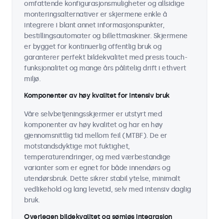
omfattende konfigurasjonsmuligheter og allsidige
monteringsalternativer er skjermene enkle å
integrere i blant annet informasjonspunkter,
bestillingsautomater og billettmaskiner. Skjermene
er bygget for kontinuerlig offentlig bruk og
garanterer perfekt bildekvalitet med presis touch-
funksjonalitet og mange års pålitelig drift i ethvert
miljø.
Komponenter av høy kvalitet for intensiv bruk
Våre selvbetjeningsskjermer er utstyrt med
komponenter av høy kvalitet og har en høy
gjennomsnittlig tid mellom feil (MTBF). De er
motstandsdyktige mot fuktighet,
temperaturendringer, og med værbestandige
varianter som er egnet for både innendørs og
utendørsbruk. Dette sikrer stabil ytelse, minimalt
vedlikehold og lang levetid, selv med intensiv daglig
bruk.
Overlegen bildekvalitet og sømløs integrasjon