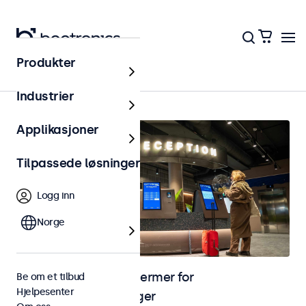
Produkter
Hjem
Industrier
Applikasjoner
Tilpassede løsninger
Logg inn
Norge
Skjermer og touchskjermer for
Be om et tilbud
Hjelpesenter
selvbetjeningsløsninger