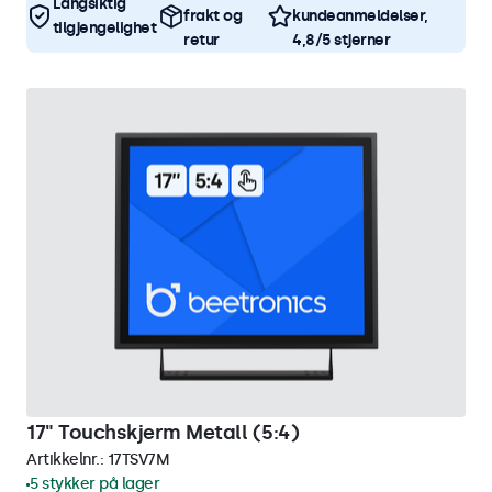
Langsiktig
frakt og
kundeanmeldelser,
tilgjengelighet
retur
4,8/5 stjerner
17" Touchskjerm Metall (5:4)
Artikkelnr.:
17TSV7M
5 stykker på lager