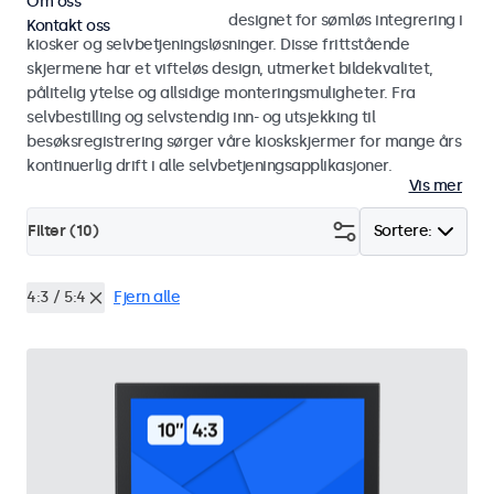
Om oss
Skjermer og touchskjermer designet for sømløs integrering i
Kontakt oss
kiosker og selvbetjeningsløsninger. Disse frittstående
skjermene har et vifteløs design, utmerket bildekvalitet,
pålitelig ytelse og allsidige monteringsmuligheter. Fra
selvbestilling og selvstendig inn- og utsjekking til
besøksregistrering sørger våre kioskskjermer for mange års
kontinuerlig drift i alle selvbetjeningsapplikasjoner.
Vis mer
Filter (
10
)
Sortere:
4:3 / 5:4
Fjern alle