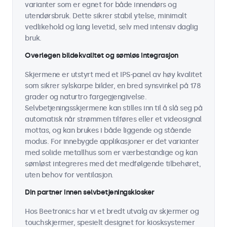
varianter som er egnet for både innendørs og
utendørsbruk. Dette sikrer stabil ytelse, minimalt
vedlikehold og lang levetid, selv med intensiv daglig
bruk.
Overlegen bildekvalitet og sømløs integrasjon
Skjermene er utstyrt med et IPS-panel av høy kvalitet
som sikrer sylskarpe bilder, en bred synsvinkel på 178
grader og naturtro fargegjengivelse.
Selvbetjeningsskjermene kan stilles inn til å slå seg på
automatisk når strømmen tilføres eller et videosignal
mottas, og kan brukes i både liggende og stående
modus. For innebygde applikasjoner er det varianter
med solide metallhus som er værbestandige og kan
sømløst integreres med det medfølgende tilbehøret,
uten behov for ventilasjon.
Din partner innen selvbetjeningskiosker
Hos Beetronics har vi et bredt utvalg av skjermer og
touchskjermer, spesielt designet for kiosksystemer