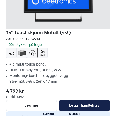
15" Touchskjerm Metall (4:3)
Artikkelnr.:
15TSV7M
100+ stykker på lager
4:3 multi-touch panel
HDMI, DisplayPort, USB-C, VGA
Montering: bord, innebygget, vegg
Ytre mål: 345 x 269 x 47 mm
4 799 kr
ekskl. MVA
Les mer
Legg i handlekurv
Gratis
5 000+