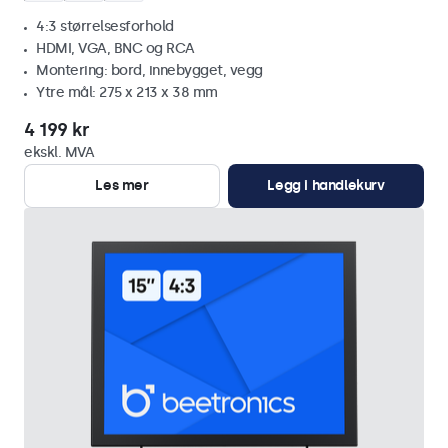
4:3 størrelsesforhold
HDMI, VGA, BNC og RCA
Montering: bord, innebygget, vegg
Ytre mål: 275 x 213 x 38 mm
4 199 kr
ekskl. MVA
Les mer
Legg i handlekurv