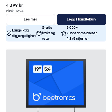
4 399 kr
ekskl. MVA
Les mer
Legg i handlekurv
Gratis
5 000+
Langsiktig
frakt og
kundeanmeldelser,
tilgjengelighet
retur
4,8/5 stjerner