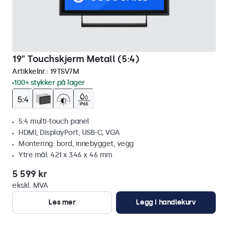
19" Touchskjerm Metall (5:4)
Artikkelnr.:
19TSV7M
100+ stykker på lager
5:4 multi-touch panel
HDMI, DisplayPort, USB-C, VGA
Montering: bord, innebygget, vegg
Ytre mål: 421 x 346 x 46 mm
5 599 kr
ekskl. MVA
Les mer
Legg i handlekurv