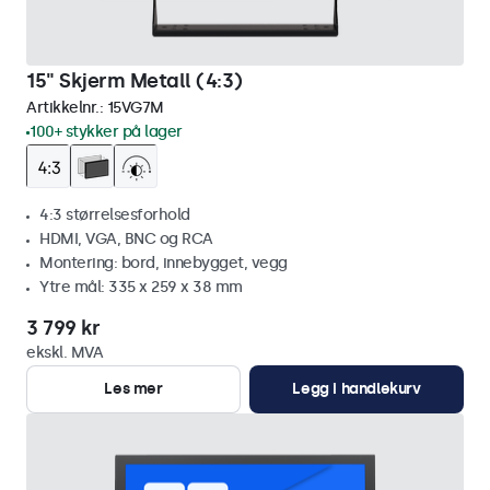
15" Skjerm Metall (4:3)
Artikkelnr.:
15VG7M
100+ stykker på lager
4:3 størrelsesforhold
HDMI, VGA, BNC og RCA
Montering: bord, innebygget, vegg
Ytre mål: 335 x 259 x 38 mm
3 799 kr
ekskl. MVA
Les mer
Legg i handlekurv