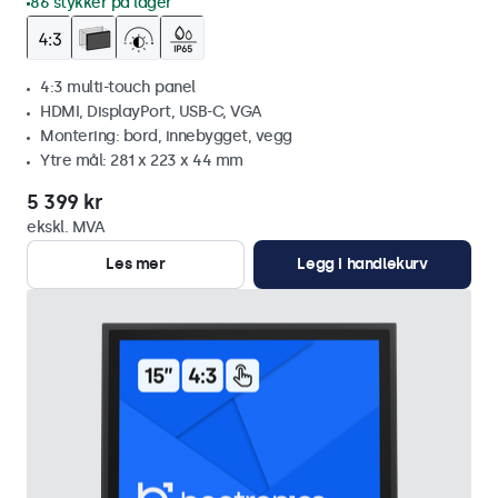
86 stykker på lager
4:3 multi-touch panel
HDMI, DisplayPort, USB-C, VGA
Montering: bord, innebygget, vegg
Ytre mål: 281 x 223 x 44 mm
5 399 kr
ekskl. MVA
Les mer
Legg i handlekurv