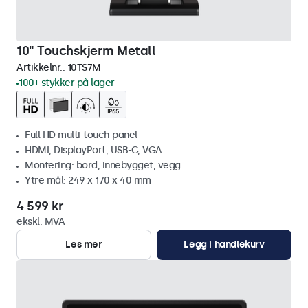
10" Touchskjerm Metall
Artikkelnr.:
10TS7M
100+ stykker på lager
Full HD multi-touch panel
HDMI, DisplayPort, USB-C, VGA
Montering: bord, innebygget, vegg
Ytre mål: 249 x 170 x 40 mm
4 599 kr
ekskl. MVA
Les mer
Legg i handlekurv