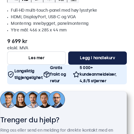
Full-HD multi-touch-panel med høy lysstyrke
HDMI, DisplayPort, USB-C og VGA
Montering: innebygget, panelmontering
Ytre mål: 466 x 285 x 44 mm
9 699 kr
ekskl. MVA
Les mer
Legg i handlekurv
Gratis
5 000+
Langsiktig
frakt og
kundeanmeldelser,
tilgjengelighet
retur
4,8/5 stjerner
Trenger du hjelp?
Ring oss eller send en melding for direkte kontakt med en