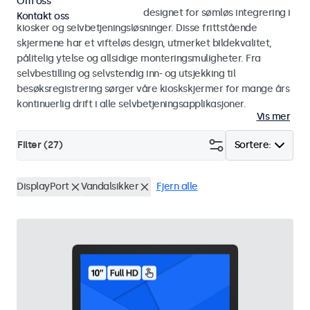
Om oss
Skjermer og touchskjermer designet for sømløs integrering i
Kontakt oss
kiosker og selvbetjeningsløsninger. Disse frittstående
skjermene har et vifteløs design, utmerket bildekvalitet,
pålitelig ytelse og allsidige monteringsmuligheter. Fra
selvbestilling og selvstendig inn- og utsjekking til
besøksregistrering sørger våre kioskskjermer for mange års
kontinuerlig drift i alle selvbetjeningsapplikasjoner.
Vis mer
Filter (
27
)
Sortere:
DisplayPort
Vandalsikker
Fjern alle