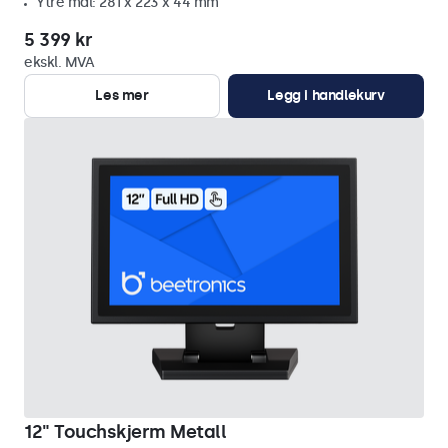
Ytre mål: 281 x 223 x 44 mm
5 399 kr
ekskl. MVA
Les mer
Legg i handlekurv
12" Touchskjerm Metall