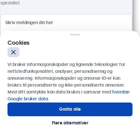
spesialist.
Cookies
22" Touchskjerm Metall
Artikkelnr.:
22TS7M
Vi bruker informasjonskapsler og lignende teknologier for
100+ stykker på lager
nettstedfunksjonalitet, analyser, personalisering og
annonsering. Informasjonskapsler og annonse-ID-er kan
Send
brukes til personaliserte og ikke-personaliserte annonser.
Med ditt samtykke kan data brukes i samsvar med
hvordan
Full HD multi-touch panel
Eller ring oss på
75 98 75 98
Google bruker data
.
HDMI, DisplayPort, USB-C, VGA
Montering: bord, innebygget, vegg
Godta alle
Trenger du hjelp?
Ytre mål: 522 x 317 x 45 mm
Kontakt våre spesialister.
Flere alternativer
7 199 kr
ekskl. MVA