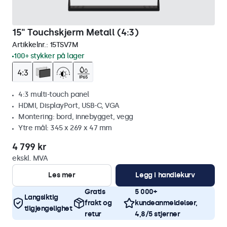
15" Touchskjerm Metall (4:3)
Artikkelnr.:
15TSV7M
100+ stykker på lager
4:3 multi-touch panel
HDMI, DisplayPort, USB-C, VGA
Montering: bord, innebygget, vegg
Ytre mål: 345 x 269 x 47 mm
4 799 kr
ekskl. MVA
Les mer
Legg i handlekurv
Gratis
5 000+
Langsiktig
frakt og
kundeanmeldelser,
tilgjengelighet
retur
4,8/5 stjerner