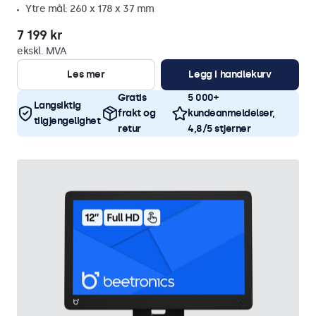
Ytre mål: 260 x 178 x 37 mm
7 199 kr
ekskl. MVA
Les mer
Legg i handlekurv
Gratis
5 000+
Langsiktig
frakt og
kundeanmeldelser,
tilgjengelighet
retur
4,8/5 stjerner