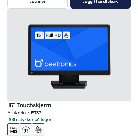
Les mer
Legg i handlekurv
15" Touchskjerm
Artikkelnr.:
15TS7
100+ stykker på lager