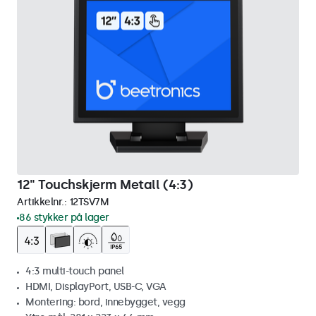
12" Touchskjerm Metall (4:3)
Artikkelnr.:
12TSV7M
86 stykker på lager
4:3 multi-touch panel
HDMI, DisplayPort, USB-C, VGA
Montering: bord, innebygget, vegg