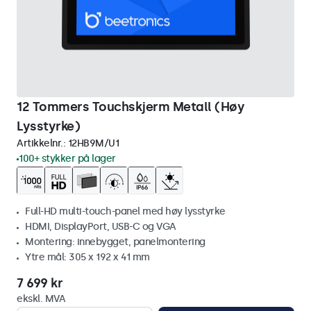
12 Tommers Touchskjerm Metall (Høy
Lysstyrke)
Artikkelnr.:
12HB9M/U1
100+ stykker på lager
Full-HD multi-touch-panel med høy lysstyrke
HDMI, DisplayPort, USB-C og VGA
Montering: innebygget, panelmontering
Ytre mål: 305 x 192 x 41 mm
7 699 kr
ekskl. MVA