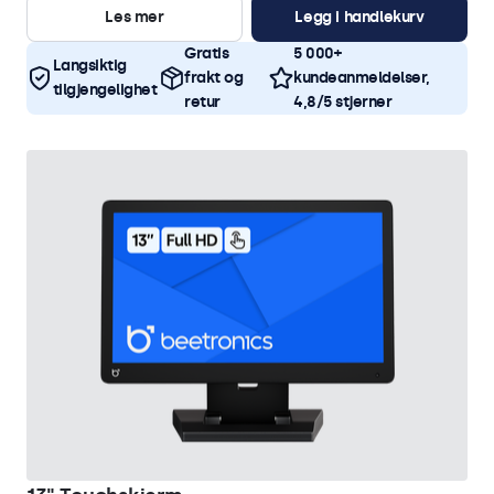
Les mer
Legg i handlekurv
Gratis
5 000+
Langsiktig
frakt og
kundeanmeldelser,
tilgjengelighet
retur
4,8/5 stjerner