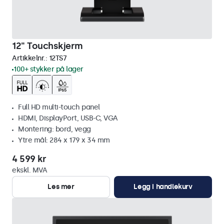
12" Touchskjerm
Artikkelnr.:
12TS7
100+ stykker på lager
Full HD multi-touch panel
HDMI, DisplayPort, USB-C, VGA
Montering: bord, vegg
Ytre mål: 284 x 179 x 34 mm
4 599 kr
ekskl. MVA
Les mer
Legg i handlekurv