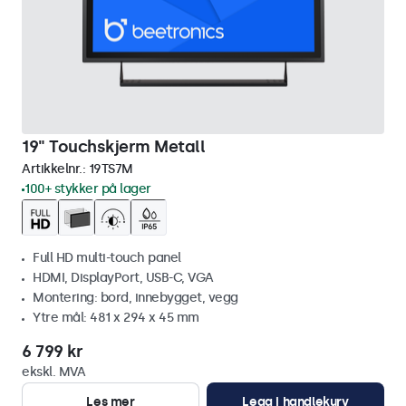
19" Touchskjerm Metall
Artikkelnr.:
19TS7M
100+ stykker på lager
Full HD multi-touch panel
HDMI, DisplayPort, USB-C, VGA
Montering: bord, innebygget, vegg
Ytre mål: 481 x 294 x 45 mm
6 799 kr
ekskl. MVA
Les mer
Legg i handlekurv