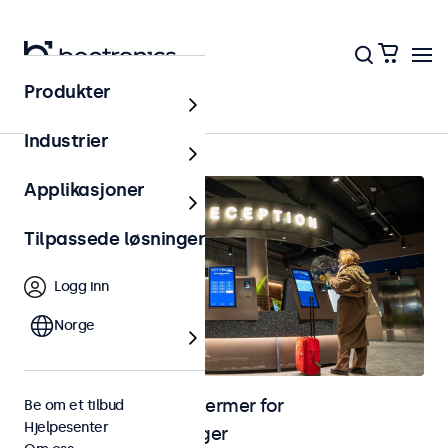
Produkter
Hjem
Industrier
Applikasjoner
Tilpassede løsninger
Logg inn
Norge
Skjermer og touchskjermer for
Be om et tilbud
Hjelpesenter
selvbetjeningsløsninger