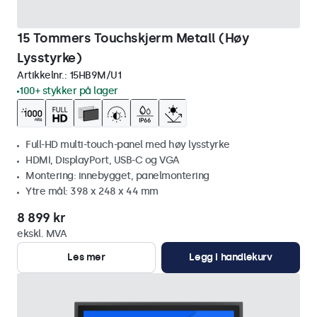
15 Tommers Touchskjerm Metall (Høy
Lysstyrke)
Artikkelnr.:
15HB9M/U1
100+ stykker på lager
Full-HD multi-touch-panel med høy lysstyrke
HDMI, DisplayPort, USB-C og VGA
Montering: innebygget, panelmontering
Ytre mål: 398 x 248 x 44 mm
8 899 kr
ekskl. MVA
Les mer
Legg i handlekurv