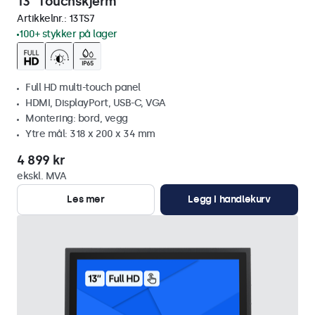
13" Touchskjerm
Artikkelnr.:
13TS7
100+ stykker på lager
Full HD multi-touch panel
HDMI, DisplayPort, USB-C, VGA
Montering: bord, vegg
Ytre mål: 318 x 200 x 34 mm
4 899 kr
ekskl. MVA
Les mer
Legg i handlekurv