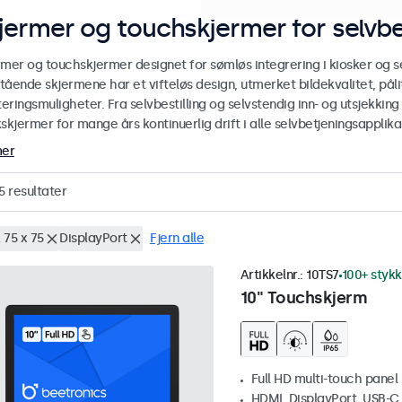
jermer og touchskjermer for selvbe
rmer og touchskjermer designet for sømløs integrering i kiosker og se
stående skjermene har et vifteløs design, utmerket bildekvalitet, pålit
ringsmuligheter. Fra selvbestilling og selvstendig inn- og utsjekking
skjermer for mange års kontinuerlig drift i alle selvbetjeningsapplika
mer
5
resultater
 75 x 75
DisplayPort
Fjern alle
Artikkelnr.:
10TS7
100+ stykk
10" Touchskjerm
Full HD multi-touch panel
HDMI, DisplayPort, USB-C