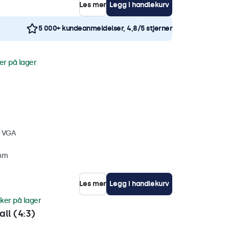
Les mer
Legg i handlekurv
5 000+ kundeanmeldelser, 4,8/5 stjerner
er på lager
, VGA
 mm
Les mer
Legg i handlekurv
ker på lager
ll (4:3)