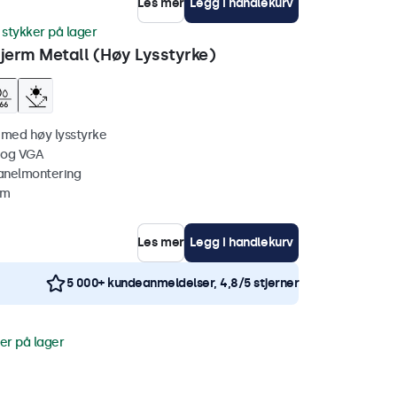
Les mer
Legg i handlekurv
 stykker på lager
erm Metall (Høy Lysstyrke)
 med høy lysstyrke
 og VGA
anelmontering
mm
Les mer
Legg i handlekurv
5 000+ kundeanmeldelser, 4,8/5 stjerner
er på lager