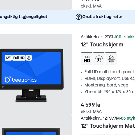
ekskl. MVA
angsiktig tilgjengelighet
Gratis frakt og retur
Artikkelnr.:
12TS7
100+ stykk
12" Touchskjerm
Full HD multi-touch panel
HDMI, DisplayPort, USB-C
Montering: bord, vegg
Ytre mål: 284 x 179 x 34
4 599 kr
ekskl. MVA
Artikkelnr.:
12TSV7M
86 styk
12" Touchskjerm Meta