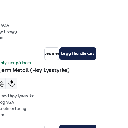
, VGA
get, vegg
 mm
Les mer
Legg i handlekurv
 stykker på lager
erm Metall (Høy Lysstyrke)
 med høy lysstyrke
 og VGA
anelmontering
 mm