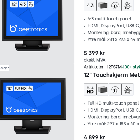
4:3 multi-touch panel
HDMI, DisplayPort, USB-C
Montering: bord, innebyg
Ytre mål: 281 x 223 x 44
5 399 kr
ekskl. MVA
Artikkelnr.:
12TS7M
100+ sty
selger
12" Touchskjerm Met
Full HD multi-touch panel
HDMI, DisplayPort, USB-C
Montering: bord, innebyg
Ytre mål: 297 x 185 x 40
4 899 kr