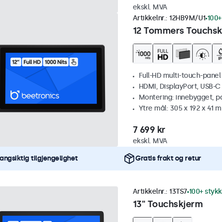
ekskl. MVA
Artikkelnr.:
12HB9M/U1
100+
12 Tommers Touchskj
Full-HD multi-touch-panel
HDMI, DisplayPort, USB-C
Montering: innebygget, p
Ytre mål: 305 x 192 x 41 
7 699 kr
ekskl. MVA
angsiktig tilgjengelighet
Gratis frakt og retur
Artikkelnr.:
13TS7
100+ stykk
13" Touchskjerm