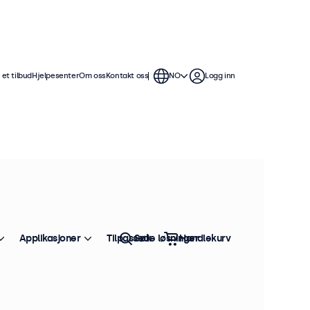
et tilbud
Hjelpesenter
Om oss
Kontakt oss
NO
Logg inn
Applikasjoner
Tilpassede løsninger
Søk
Handlekurv