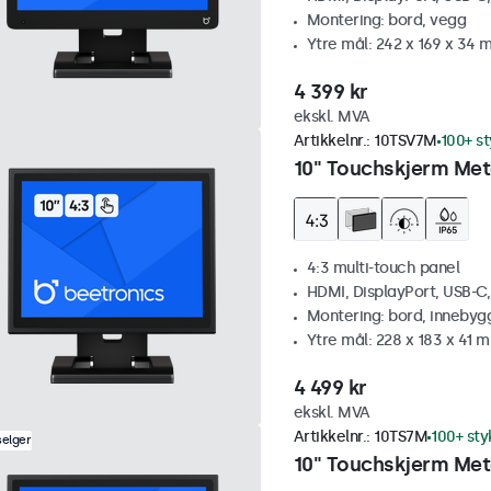
Montering: bord, vegg
Ytre mål: 242 x 169 x 34
4 399 kr
ekskl. MVA
Artikkelnr.:
10TSV7M
100+ st
10" Touchskjerm Meta
4:3 multi-touch panel
HDMI, DisplayPort, USB-C
Montering: bord, innebyg
Ytre mål: 228 x 183 x 41 
4 499 kr
ekskl. MVA
Artikkelnr.:
10TS7M
100+ sty
selger
10" Touchskjerm Met