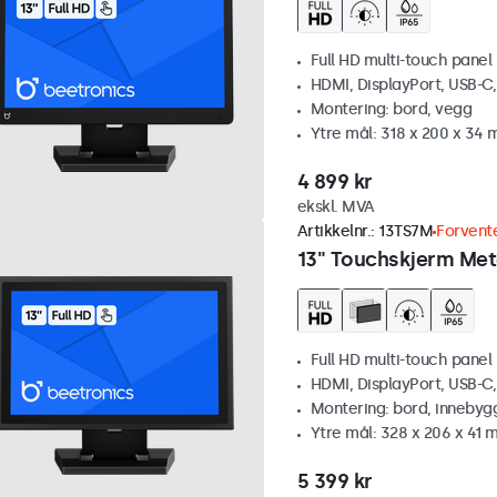
Full HD multi-touch panel
HDMI, DisplayPort, USB-C
Montering: bord, vegg
Ytre mål: 318 x 200 x 34
4 899 kr
ekskl. MVA
Artikkelnr.:
13TS7M
Forvente
13" Touchskjerm Met
Full HD multi-touch panel
HDMI, DisplayPort, USB-C
Montering: bord, innebyg
Ytre mål: 328 x 206 x 41
5 399 kr