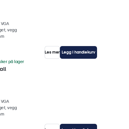
, VGA
get, vegg
 mm
Les mer
Legg i handlekurv
kker på lager
all
, VGA
get, vegg
 mm