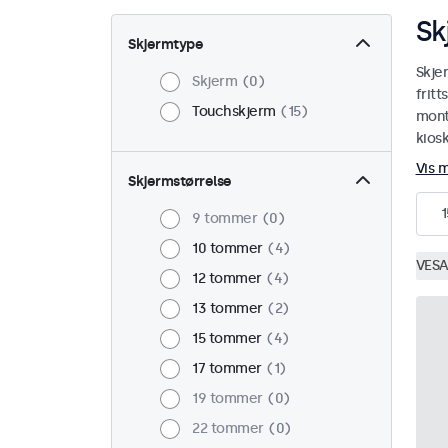
Sk
Skjermtype
Skje
Skjerm
0
fritt
Touchskjerm
15
monte
kiosk
Vis 
Skjermstørrelse
1
9 tommer
0
10 tommer
4
VESA
12 tommer
4
13 tommer
2
15 tommer
4
17 tommer
1
19 tommer
0
22 tommer
0