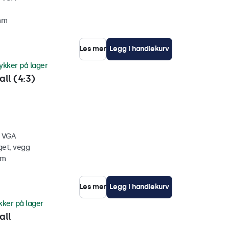
 mm
Les mer
Legg i handlekurv
ykker på lager
ll (4:3)
, VGA
get, vegg
mm
Les mer
Legg i handlekurv
kker på lager
all