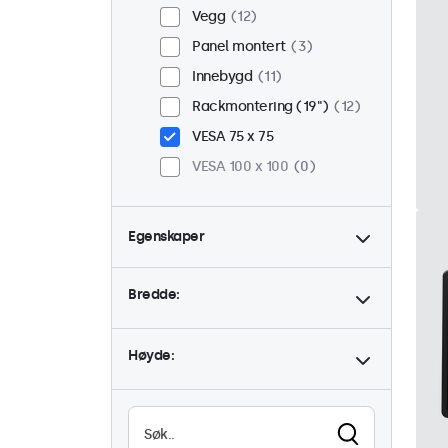
Vegg
12
Panel montert
3
Innebygd
11
Rackmontering (19")
12
VESA 75 x 75
VESA 100 x 100
0
Egenskaper
4:3 / 5:4
4
Bredde:
9-36 Volt
15
Dimbar
15
Høyde:
USB Mediespiller
0
Høy lysstyrke
3
Lesbar i sollys
3
Vanntett (IP65)
15