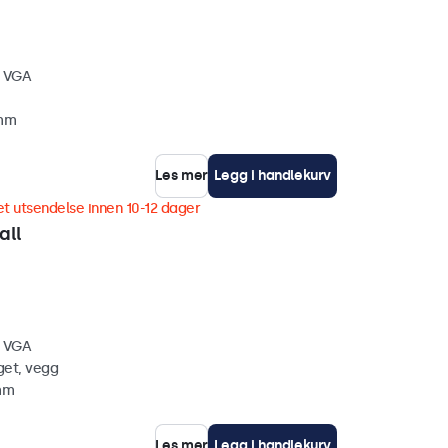
, VGA
 mm
Les mer
Legg i handlekurv
t utsendelse innen 10-12 dager
all
, VGA
get, vegg
 mm
Les mer
Legg i handlekurv