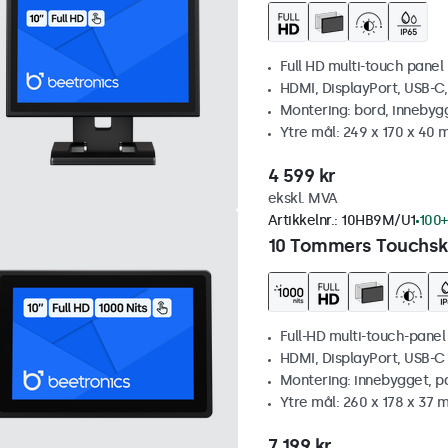
Full HD multi-touch panel
HDMI, DisplayPort, USB-C
Montering: bord, innebyg
Ytre mål: 249 x 170 x 40
4 599 kr
ekskl. MVA
Artikkelnr.:
10HB9M/U1
100+
10 Tommers Touchskj
Full-HD multi-touch-panel
HDMI, DisplayPort, USB-C
Montering: innebygget, p
Ytre mål: 260 x 178 x 37
7 199 kr