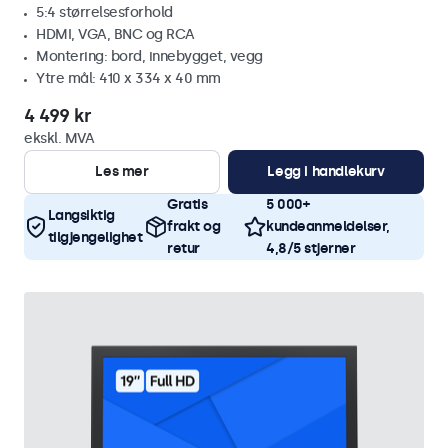
5:4 størrelsesforhold
HDMI, VGA, BNC og RCA
Montering: bord, innebygget, vegg
Ytre mål: 410 x 334 x 40 mm
4 499 kr
ekskl. MVA
Les mer
Legg i handlekurv
Gratis
5 000+
Langsiktig
frakt og
kundeanmeldelser,
tilgjengelighet
retur
4,8/5 stjerner