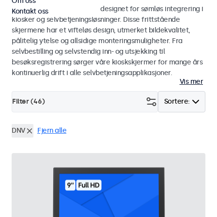
Om oss
Skjermer og touchskjermer designet for sømløs integrering i
Kontakt oss
kiosker og selvbetjeningsløsninger. Disse frittstående
skjermene har et vifteløs design, utmerket bildekvalitet,
pålitelig ytelse og allsidige monteringsmuligheter. Fra
selvbestilling og selvstendig inn- og utsjekking til
besøksregistrering sørger våre kioskskjermer for mange års
kontinuerlig drift i alle selvbetjeningsapplikasjoner.
Vis mer
Filter (
46
)
Sortere:
DNV
Fjern alle