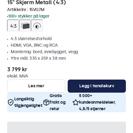
15" Skjerm Metall (4:3)
Artikkelnr.:
15VG7M
100+ stykker på lager
4:3 størrelsesforhold
HDMI, VGA, BNC og RCA
Montering: bord, innebygget, vegg
Ytre mål: 335 x 259 x 38 mm
3 799 kr
ekskl. MVA
Les mer
Legg i handlekurv
Gratis
5 000+
Langsiktig
frakt og
kundeanmeldelser,
tilgjengelighet
retur
4,8/5 stjerner