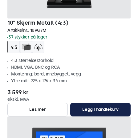
10" Skjerm Metall (4:3)
Artikkelnr.:
10VG7M
37 stykker på lager
4:3 størrelsesforhold
HDMI, VGA, BNC og RCA
Montering: bord, innebygget, vegg
Ytre mål: 225 x 176 x 34 mm
3 599 kr
ekskl. MVA
Les mer
Legg i handlekurv