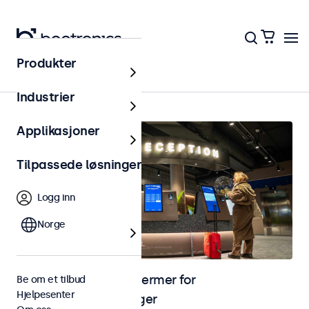
Produkter
Hjem
Industrier
Applikasjoner
Tilpassede løsninger
Logg inn
Norge
Skjermer og touchskjermer for
Be om et tilbud
Hjelpesenter
selvbetjeningsløsninger