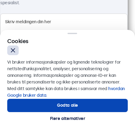
spesialist.
10" Touchskjerm
Artikkelnr.:
10TS7
100+ stykker på lager
Cookies
Full HD multi-touch panel
HDMI, DisplayPort, USB-C, VGA
Vi bruker informasjonskapsler og lignende teknologier for
Montering: bord, vegg
nettstedfunksjonalitet, analyser, personalisering og
Ytre mål: 242 x 169 x 34 mm
annonsering. Informasjonskapsler og annonse-ID-er kan
4 399 kr
Send
brukes til personaliserte og ikke-personaliserte annonser.
ekskl. MVA
Med ditt samtykke kan data brukes i samsvar med
hvordan
Eller ring oss på
75 98 75 98
Google bruker data
.
Les mer
Legg i handlekurv
Godta alle
Trenger du hjelp?
Kontakt våre spesialister.
Flere alternativer