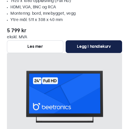
1920 x 1080 oppløsning (Full HD)
HDMI, VGA, BNC og RCA
Montering: bord, innebygget, vegg
Ytre mål: 511 x 308 x 40 mm
5 799 kr
ekskl. MVA
Les mer
Legg i handlekurv