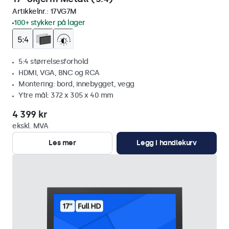
Artikkelnr.:
17VG7M
100+ stykker på lager
5:4 størrelsesforhold
HDMI, VGA, BNC og RCA
Montering: bord, innebygget, vegg
Ytre mål: 372 x 305 x 40 mm
4 399 kr
ekskl. MVA
Les mer
Legg i handlekurv