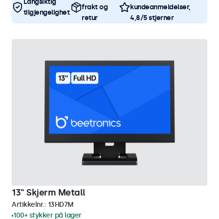
Langsiktig
frakt og
kundeanmeldelser,
tilgjengelighet
retur
4,8/5 stjerner
13" Skjerm Metall
Artikkelnr.:
13HD7M
100+ stykker på lager