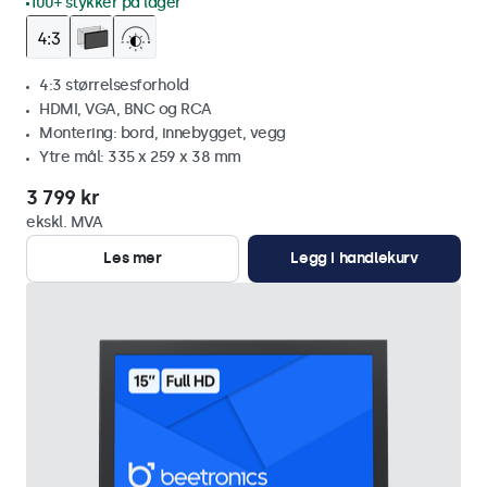
100+ stykker på lager
4:3 størrelsesforhold
HDMI, VGA, BNC og RCA
Montering: bord, innebygget, vegg
Ytre mål: 335 x 259 x 38 mm
3 799 kr
ekskl. MVA
Les mer
Legg i handlekurv