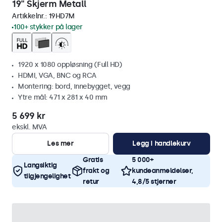
19" Skjerm Metall
Artikkelnr.:
19HD7M
100+ stykker på lager
1920 x 1080 oppløsning (Full HD)
HDMI, VGA, BNC og RCA
Montering: bord, innebygget, vegg
Ytre mål: 471 x 281 x 40 mm
5 699 kr
ekskl. MVA
Les mer
Legg i handlekurv
Gratis
5 000+
Langsiktig
frakt og
kundeanmeldelser,
tilgjengelighet
retur
4,8/5 stjerner