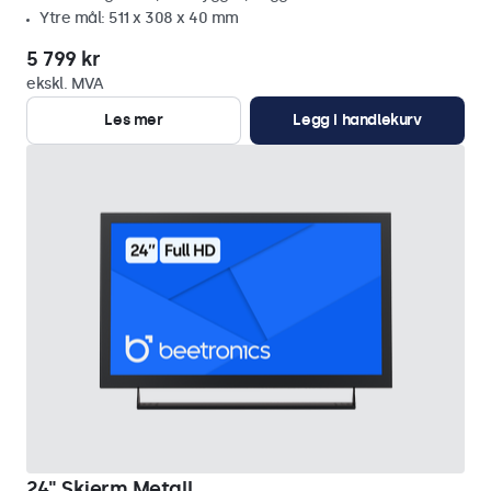
Ytre mål: 511 x 308 x 40 mm
5 799 kr
ekskl. MVA
Les mer
Legg i handlekurv
24" Skjerm Metall