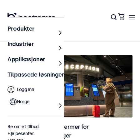
Produkter
Hjem
Industrier
Applikasjoner
Tilpassede løsninger
Logg inn
Norge
Skjermer og touchskjermer for
Be om et tilbud
Hjelpesenter
selvbetjeningsløsninger