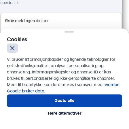
spesialist.
12" Touchskjerm Metall
Artikkelnr.:
12TS7M
100+ stykker på lager
Cookies
Full HD multi-touch panel
Vi bruker informasjonskapsler og lignende teknologier for
HDMI, DisplayPort, USB-C, VGA
nettstedfunksjonalitet, analyser, personalisering og
Montering: bord, innebygget, vegg
annonsering. Informasjonskapsler og annonse-ID-er kan
Ytre mål: 297 x 185 x 40 mm
Send
brukes til personaliserte og ikke-personaliserte annonser.
4 899 kr
Med ditt samtykke kan data brukes i samsvar med
hvordan
Eller ring oss på
75 98 75 98
ekskl. MVA
Google bruker data
.
Les mer
Godta alle
Legg i handlekurv
Trenger du hjelp?
Kontakt våre spesialister.
Flere alternativer