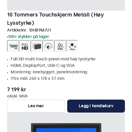
10 Tommers Touchskjerm Metall (Høy
Lysstyrke)
Artikkelnr.:
10HB9M/U1
100+ stykker på lager
Full-HD multi-touch-panel med høy lysstyrke
HDMI, DisplayPort, USB-C og VGA
Montering: innebygget, panelmontering
Ytre mål: 260 x 178 x 37 mm
7 199 kr
ekskl. MVA
Les mer
Legg i handlekurv