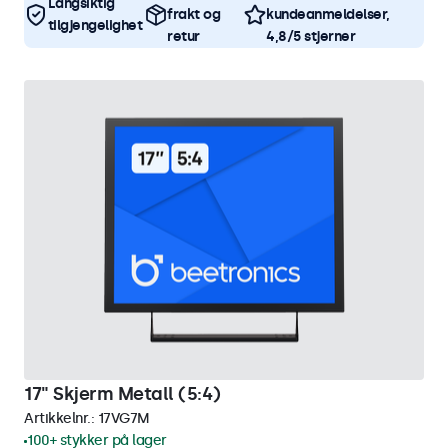
Langsiktig
frakt og
kundeanmeldelser,
tilgjengelighet
retur
4,8/5 stjerner
17" Skjerm Metall (5:4)
Artikkelnr.:
17VG7M
100+ stykker på lager