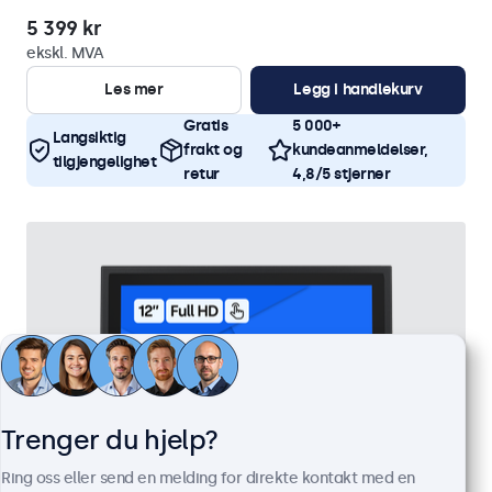
5 399 kr
ekskl. MVA
Les mer
Legg i handlekurv
Gratis
5 000+
Langsiktig
frakt og
kundeanmeldelser,
tilgjengelighet
retur
4,8/5 stjerner
Trenger du hjelp?
Ring oss eller send en melding for direkte kontakt med en