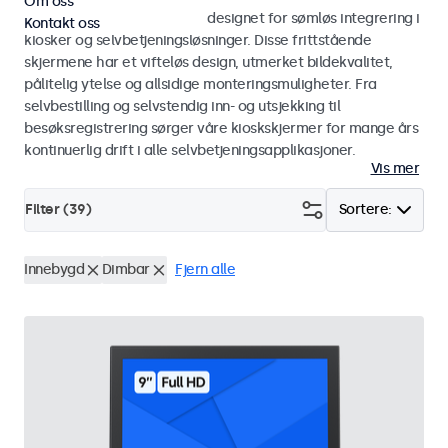
Om oss
Skjermer og touchskjermer designet for sømløs integrering i
Kontakt oss
kiosker og selvbetjeningsløsninger. Disse frittstående
skjermene har et vifteløs design, utmerket bildekvalitet,
pålitelig ytelse og allsidige monteringsmuligheter. Fra
selvbestilling og selvstendig inn- og utsjekking til
besøksregistrering sørger våre kioskskjermer for mange års
kontinuerlig drift i alle selvbetjeningsapplikasjoner.
Vis mer
Filter (
39
)
Sortere:
Innebygd
Dimbar
Fjern alle