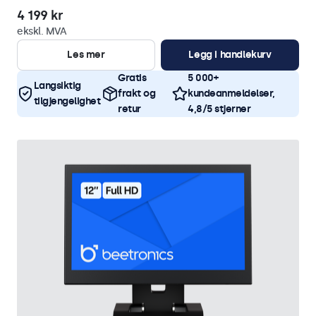
4 199 kr
ekskl. MVA
Les mer
Legg i handlekurv
Gratis
5 000+
Langsiktig
frakt og
kundeanmeldelser,
tilgjengelighet
retur
4,8/5 stjerner