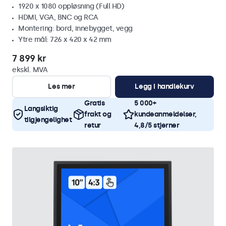
1920 x 1080 oppløsning (Full HD)
HDMI, VGA, BNC og RCA
Montering: bord, innebygget, vegg
Ytre mål: 726 x 420 x 42 mm
7 899 kr
ekskl. MVA
Les mer
Legg i handlekurv
Gratis
5 000+
Langsiktig
frakt og
kundeanmeldelser,
tilgjengelighet
retur
4,8/5 stjerner