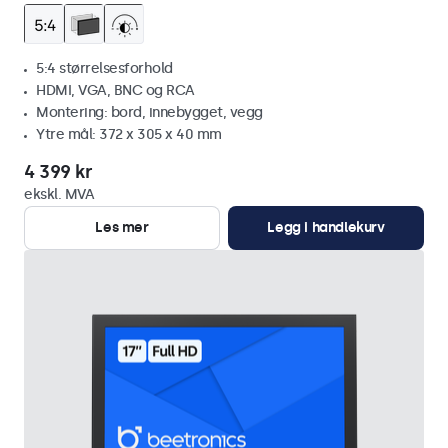
5:4 størrelsesforhold
HDMI, VGA, BNC og RCA
Montering: bord, innebygget, vegg
Ytre mål: 372 x 305 x 40 mm
4 399 kr
ekskl. MVA
Les mer
Legg i handlekurv