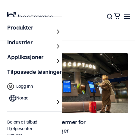
Produkter
Hjem
Industrier
Applikasjoner
Tilpassede løsninger
Logg inn
Norge
Skjermer og touchskjermer for
Be om et tilbud
Hjelpesenter
selvbetjeningsløsninger