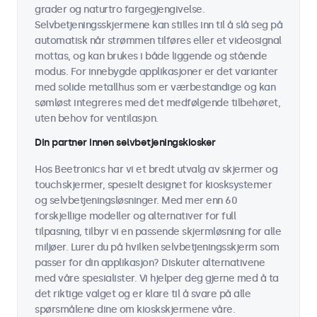
grader og naturtro fargegjengivelse.
Selvbetjeningsskjermene kan stilles inn til å slå seg på
automatisk når strømmen tilføres eller et videosignal
mottas, og kan brukes i både liggende og stående
modus. For innebygde applikasjoner er det varianter
med solide metallhus som er værbestandige og kan
sømløst integreres med det medfølgende tilbehøret,
uten behov for ventilasjon.
Din partner innen selvbetjeningskiosker
Hos Beetronics har vi et bredt utvalg av skjermer og
touchskjermer, spesielt designet for kiosksystemer
og selvbetjeningsløsninger. Med mer enn 60
forskjellige modeller og alternativer for full
tilpasning, tilbyr vi en passende skjermløsning for alle
miljøer. Lurer du på hvilken selvbetjeningsskjerm som
passer for din applikasjon? Diskuter alternativene
med våre spesialister. Vi hjelper deg gjerne med å ta
det riktige valget og er klare til å svare på alle
spørsmålene dine om kioskskjermene våre.