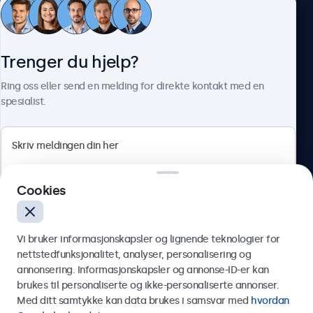
Kundeservice
Trenger du hjelp?
Om Beetronics
Ring oss eller send en melding for direkte kontakt med en
spesialist.
Beetronics
Cookies
Apotekergata 10, 0180 Oslo, Norge
4.8/5 vurdert av 5000+ bedrifter
Vi bruker informasjonskapsler og lignende teknologier for
Norsk
nettstedfunksjonalitet, analyser, personalisering og
annonsering. Informasjonskapsler og annonse-ID-er kan
Send
brukes til personaliserte og ikke-personaliserte annonser.
Med ditt samtykke kan data brukes i samsvar med
hvordan