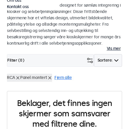
Om oss
Skjermer og touchskjermer designet for sømløs integrering i
Kontakt oss
kiosker og selvbetjeningsløsninger. Disse frittstående
skjermene har et vifteløs design, utmerket bildekvalitet,
pålitelig ytelse og allsidige monteringsmuligheter. Fra
selvbestilling og selvstendig inn- og utsjekking til
besøksregistrering sørger våre kioskskjermer for mange års
kontinuerlig drift i alle selvbetjeningsapplikasjoner.
Vis mer
Filter (
0
)
Sortere:
RCA
Panel montert
Fjern alle
Beklager, det finnes ingen
skjermer som samsvarer
med filtrene dine.