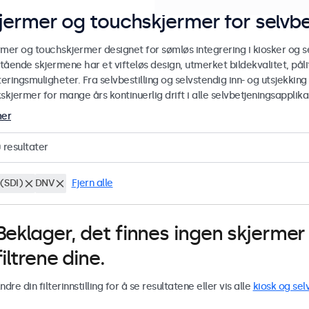
jermer og touchskjermer for selvbe
rmer og touchskjermer designet for sømløs integrering i kiosker og se
stående skjermene har et vifteløs design, utmerket bildekvalitet, pålit
ringsmuligheter. Fra selvbestilling og selvstendig inn- og utsjekking
skjermer for mange års kontinuerlig drift i alle selvbetjeningsapplika
mer
0
resultater
(SDI)
DNV
Fjern alle
Beklager, det finnes ingen skjerm
filtrene dine.
ndre din filterinnstilling for å se resultatene eller vis alle
kiosk og sel