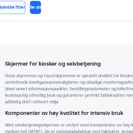
ullstille filter
Se alt
Skjermer for kiosker og selvbetjening
Disse skjermene og touchskjermene er spesielt utviklet for kioske
omfattende konfigurasjonsmuligheter og allsidige monteringsalter
blant annet informasjonspunkter, bestillingsautomater og billettm
kontinuerlig offentlig bruk og garanterer perfekt bildekvalitet m
pålitelig drift i ethvert miljø.
Komponenter av høy kvalitet for intensiv bruk
Våre selvbetjeningsskjermer er utstyrt med komponenter av høy kv
mellom feil (MTBF). De er motstandsdyktige mot fuktighet, tem