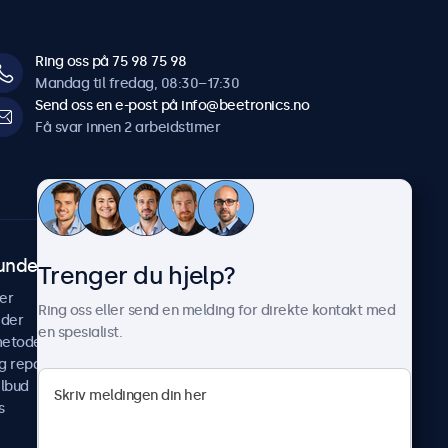
Ring oss på 75 98 75 98
Mandag til fredag, 08:30–17:30
Send oss en e-post på info@beetronics.no
Få svar innen 2 arbeidstimer
undeservice
Om Beetronics
Trenger du hjelp?
er
Casestudier
Ring oss eller send en melding for direkte kontakt med
ider
Nyheter & oppdateringer
en spesialist.
metoder
Om oss
g reparer
Jobb med oss
ilbud
Betingelser og vilkår
s
Personvernerklæring