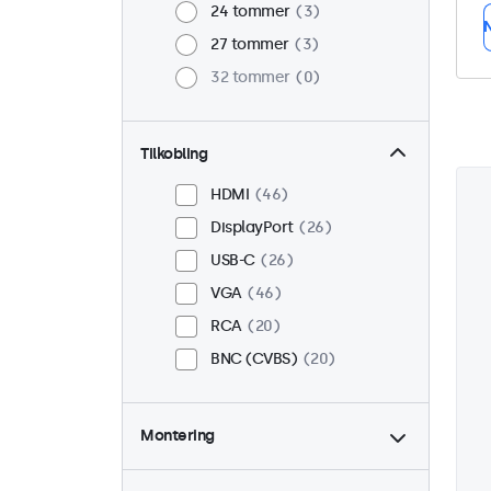
24 tommer
3
N
27 tommer
3
32 tommer
0
Tilkobling
HDMI
46
DisplayPort
26
USB-C
26
VGA
46
RCA
20
BNC (CVBS)
20
Montering
Bord
38