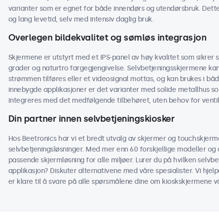
varianter som er egnet for både innendørs og utendørsbruk. Dette 
og lang levetid, selv med intensiv daglig bruk.
Overlegen bildekvalitet og sømløs integrasjon
Skjermene er utstyrt med et IPS-panel av høy kvalitet som sikrer s
grader og naturtro fargegjengivelse. Selvbetjeningsskjermene kan s
strømmen tilføres eller et videosignal mottas, og kan brukes i b
innebygde applikasjoner er det varianter med solide metallhus 
integreres med det medfølgende tilbehøret, uten behov for ventil
Din partner innen selvbetjeningskiosker
Hos Beetronics har vi et bredt utvalg av skjermer og touchskjerme
selvbetjeningsløsninger. Med mer enn 60 forskjellige modeller og alt
passende skjermløsning for alle miljøer. Lurer du på hvilken selvb
applikasjon? Diskuter alternativene med våre spesialister. Vi hjel
er klare til å svare på alle spørsmålene dine om kioskskjermene v