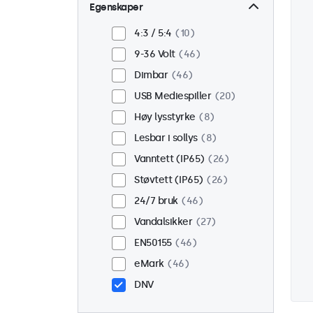
Vegg
38
Egenskaper
Panel montert
8
4:3 / 5:4
10
Innebygd
37
9-36 Volt
46
Rackmontering (19")
30
Dimbar
46
VESA 75 x 75
28
USB Mediespiller
20
VESA 100 x 100
18
Høy lysstyrke
8
Lesbar i sollys
8
Vanntett (IP65)
26
Støvtett (IP65)
26
24/7 bruk
46
Vandalsikker
27
EN50155
46
eMark
46
DNV