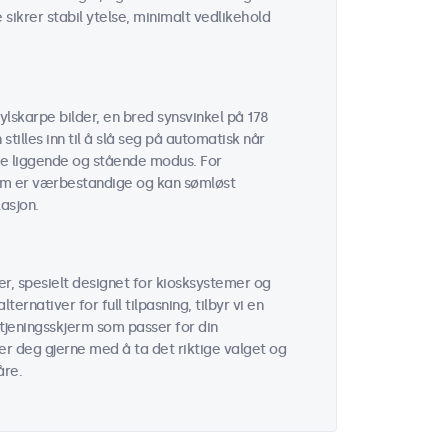
sikrer stabil ytelse, minimalt vedlikehold
ylskarpe bilder, en bred synsvinkel på 178
tilles inn til å slå seg på automatisk når
åde liggende og stående modus. For
som er værbestandige og kan sømløst
asjon.
r, spesielt designet for kiosksystemer og
ernativer for full tilpasning, tilbyr vi en
etjeningsskjerm som passer for din
per deg gjerne med å ta det riktige valget og
åre.