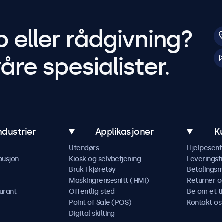
p eller rådgivning?
åre spesialister.
ndustrier
Applikasjoner
K
Utendørs
Hjelpesent
busjon
Kiosk og selvbetjening
Leveringst
Bruk i kjøretøy
Betalings
Maskingrensesnitt (HMI)
Returner o
urant
Offentlig sted
Be om et t
Point of Sale (POS)
Kontakt os
Digital skilting