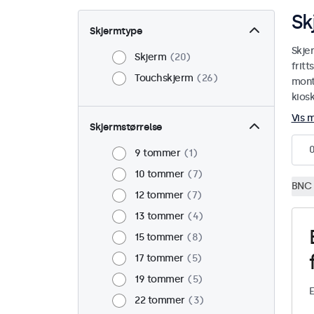
Sk
Skjermtype
Skje
Skjerm
20
fritt
Touchskjerm
26
monte
kiosk
Vis 
Skjermstørrelse
9 tommer
1
10 tommer
7
BNC 
12 tommer
7
13 tommer
4
15 tommer
8
17 tommer
5
19 tommer
5
E
22 tommer
3