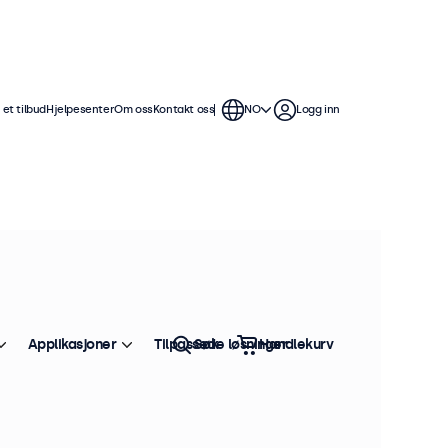
et tilbud
Hjelpesenter
Om oss
Kontakt oss
NO
Logg inn
Applikasjoner
Tilpassede løsninger
Søk
Handlekurv