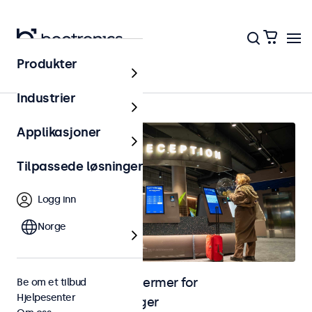
Produkter
Hjem
Industrier
Applikasjoner
Tilpassede løsninger
Logg inn
Norge
Skjermer og touchskjermer for
Be om et tilbud
Hjelpesenter
selvbetjeningsløsninger