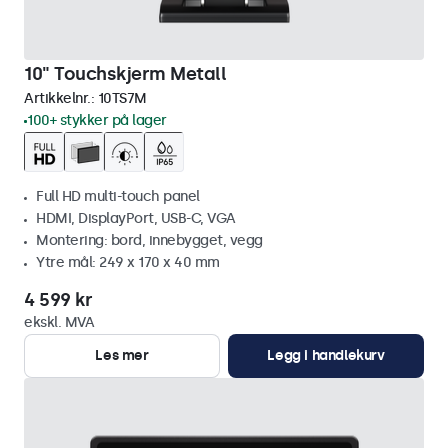
10" Touchskjerm Metall
Artikkelnr.:
10TS7M
100+ stykker på lager
Full HD multi-touch panel
HDMI, DisplayPort, USB-C, VGA
Montering: bord, innebygget, vegg
Ytre mål: 249 x 170 x 40 mm
4 599 kr
ekskl. MVA
Les mer
Legg i handlekurv