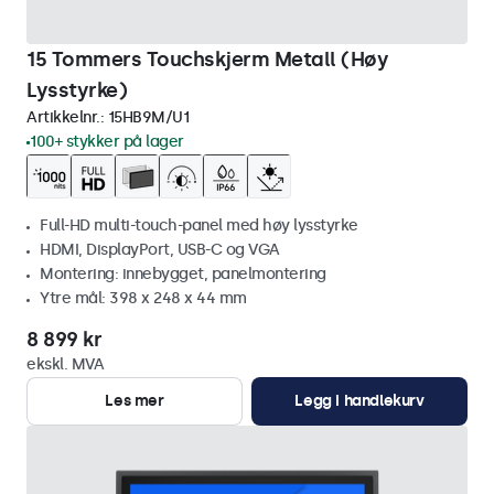
15 Tommers Touchskjerm Metall (Høy
Lysstyrke)
Artikkelnr.:
15HB9M/U1
100+ stykker på lager
Full-HD multi-touch-panel med høy lysstyrke
HDMI, DisplayPort, USB-C og VGA
Montering: innebygget, panelmontering
Ytre mål: 398 x 248 x 44 mm
8 899 kr
ekskl. MVA
Les mer
Legg i handlekurv