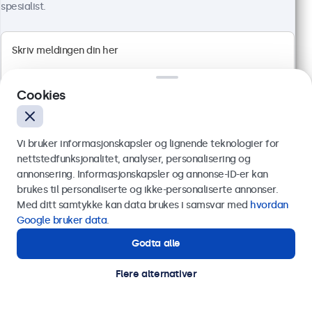
spesialist.
Cookies
22" Touchskjerm Metall
Artikkelnr.:
22TS7M
Vi bruker informasjonskapsler og lignende teknologier for
100+ stykker på lager
nettstedfunksjonalitet, analyser, personalisering og
annonsering. Informasjonskapsler og annonse-ID-er kan
Send
brukes til personaliserte og ikke-personaliserte annonser.
Med ditt samtykke kan data brukes i samsvar med
hvordan
Full HD multi-touch panel
Eller ring oss på
75 98 75 98
Google bruker data
.
HDMI, DisplayPort, USB-C, VGA
Montering: bord, innebygget, vegg
Godta alle
Trenger du hjelp?
Ytre mål: 522 x 317 x 45 mm
Kontakt våre spesialister.
Flere alternativer
7 199 kr
ekskl. MVA