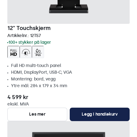
12" Touchskjerm
Artikkelnr.:
12TS7
100+ stykker på lager
Full HD multi-touch panel
HDMI, DisplayPort, USB-C, VGA
Montering: bord, vegg
Ytre mål: 284 x 179 x 34 mm
4 599 kr
ekskl. MVA
Les mer
Legg i handlekurv