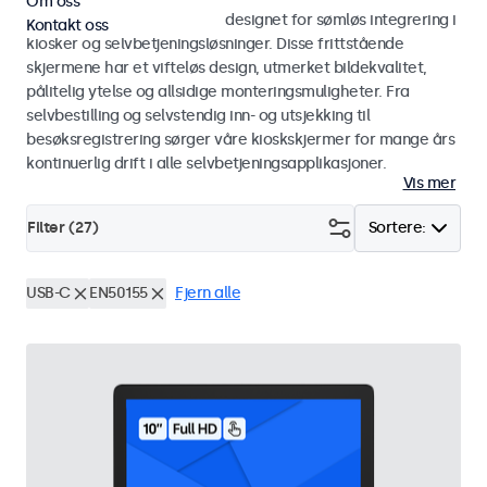
Om oss
Skjermer og touchskjermer designet for sømløs integrering i
Kontakt oss
kiosker og selvbetjeningsløsninger. Disse frittstående
skjermene har et vifteløs design, utmerket bildekvalitet,
pålitelig ytelse og allsidige monteringsmuligheter. Fra
selvbestilling og selvstendig inn- og utsjekking til
besøksregistrering sørger våre kioskskjermer for mange års
kontinuerlig drift i alle selvbetjeningsapplikasjoner.
Vis mer
Filter (
27
)
Sortere:
USB-C
EN50155
Fjern alle