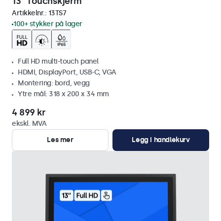
13" Touchskjerm
Artikkelnr.:
13TS7
100+ stykker på lager
Full HD multi-touch panel
HDMI, DisplayPort, USB-C, VGA
Montering: bord, vegg
Ytre mål: 318 x 200 x 34 mm
4 899 kr
ekskl. MVA
Les mer
Legg i handlekurv