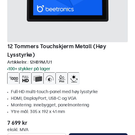
12 Tommers Touchskjerm Metall (Høy
Lysstyrke)
Artikkelnr.:
12HB9M/U1
100+ stykker på lager
Full-HD multi-touch-panel med høy lysstyrke
HDMI, DisplayPort, USB-C og VGA
Montering: innebygget, panelmontering
Ytre mål: 305 x 192 x 41 mm
7 699 kr
ekskl. MVA