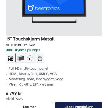
19" Touchskjerm Metall
Artikkelnr.:
19TS7M
100+ stykker på lager
Full HD multi-touch panel
HDMI, DisplayPort, USB-C, VGA
Montering: bord, innebygget, vegg
Ytre mål: 481 x 294 x 45 mm
6 799 kr
ekskl. MVA
Les mer
Legg i handlekurv