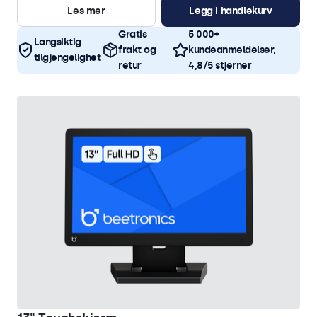
Les mer
Legg i handlekurv
Gratis
5 000+
Langsiktig
frakt og
kundeanmeldelser,
tilgjengelighet
retur
4,8/5 stjerner