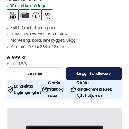
100+ stykker på lager
Full HD multi-touch panel
HDMI, DisplayPort, USB-C, VGA
Montering: bord, innebygget, vegg
Ytre mål: 430 x 263 x 42 mm
6 699 kr
ekskl. MVA
Les mer
Legg i handlekurv
Gratis
5 000+
Langsiktig
frakt og
kundeanmeldelser,
tilgjengelighet
retur
4,8/5 stjerner