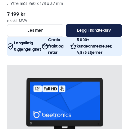
Ytre mål: 260 x 178 x 37 mm
7 199 kr
ekskl. MVA
Les mer
Legg i handlekurv
Gratis
5 000+
Langsiktig
frakt og
kundeanmeldelser,
tilgjengelighet
retur
4,8/5 stjerner