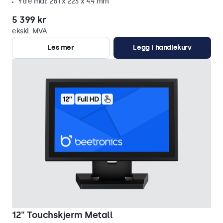
Ytre mål: 281 x 223 x 44 mm
5 399 kr
ekskl. MVA
Les mer
Legg i handlekurv
12" Touchskjerm Metall