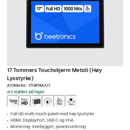
17 Tommers Touchskjerm Metall (Høy
Lysstyrke)
Artikkelnr.:
17HB9M/U1
62 stykker på lager
Full-HD multi-touch-panel med høy lysstyrke
HDMI, DisplayPort, USB-C og VGA
Montering: innebygget, panelmontering