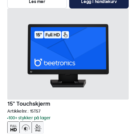
Les mer
Legg i handlekurv
15" Touchskjerm
Artikkelnr.:
15TS7
100+ stykker på lager