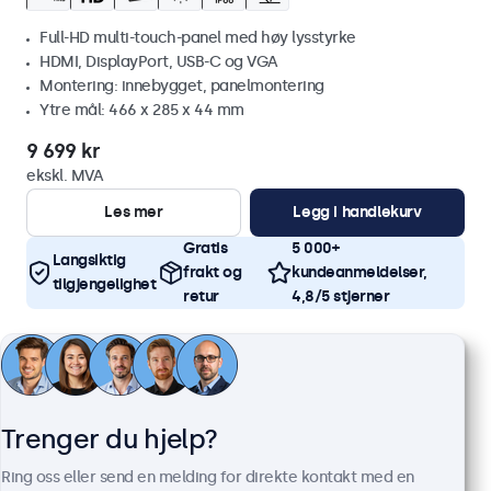
Full-HD multi-touch-panel med høy lysstyrke
HDMI, DisplayPort, USB-C og VGA
Montering: innebygget, panelmontering
Ytre mål: 466 x 285 x 44 mm
9 699 kr
ekskl. MVA
Les mer
Legg i handlekurv
Gratis
5 000+
Langsiktig
frakt og
kundeanmeldelser,
tilgjengelighet
retur
4,8/5 stjerner
Trenger du hjelp?
Ring oss eller send en melding for direkte kontakt med en