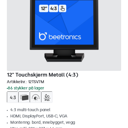
12" Touchskjerm Metall (4:3)
Artikkelnr.:
12TSV7M
86 stykker på lager
4:3 multi-touch panel
HDMI, DisplayPort, USB-C, VGA
Montering: bord, innebygget, vegg