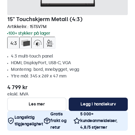
15" Touchskjerm Metall (4:3)
Artikkelnr.:
15TSV7M
100+ stykker på lager
4:3 multi-touch panel
HDMI, DisplayPort, USB-C, VGA
Montering: bord, innebygget, vegg
Ytre mål: 345 x 269 x 47 mm
4 799 kr
ekskl. MVA
Les mer
Legg i handlekurv
Gratis
5 000+
Langsiktig
frakt og
kundeanmeldelser,
tilgjengelighet
retur
4,8/5 stjerner