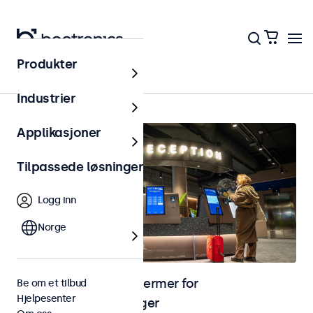
Produkter
Hjem
Industrier
Applikasjoner
Tilpassede løsninger
Logg inn
Norge
Skjermer og touchskjermer for
Be om et tilbud
Hjelpesenter
selvbetjeningsløsninger