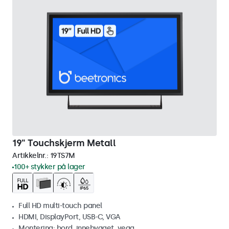
19" Touchskjerm Metall
Artikkelnr.:
19TS7M
100+ stykker på lager
Full HD multi-touch panel
HDMI, DisplayPort, USB-C, VGA
Montering: bord, innebygget, vegg