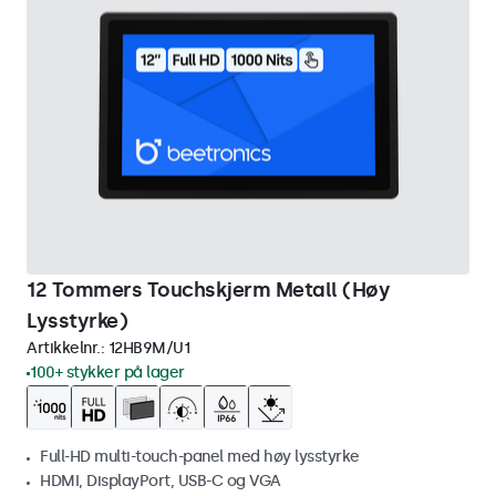
12 Tommers Touchskjerm Metall (Høy
Lysstyrke)
Artikkelnr.:
12HB9M/U1
100+ stykker på lager
Full-HD multi-touch-panel med høy lysstyrke
HDMI, DisplayPort, USB-C og VGA