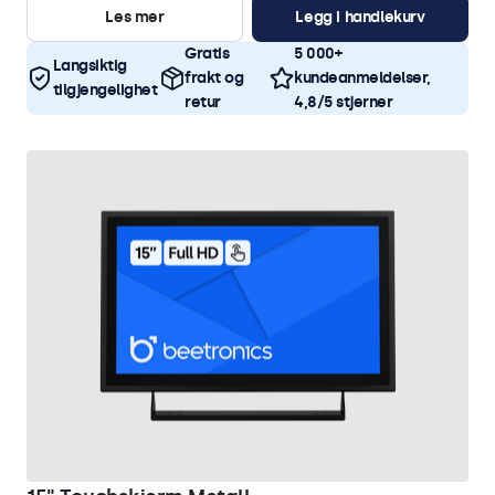
Les mer
Legg i handlekurv
Gratis
5 000+
Langsiktig
frakt og
kundeanmeldelser,
tilgjengelighet
retur
4,8/5 stjerner