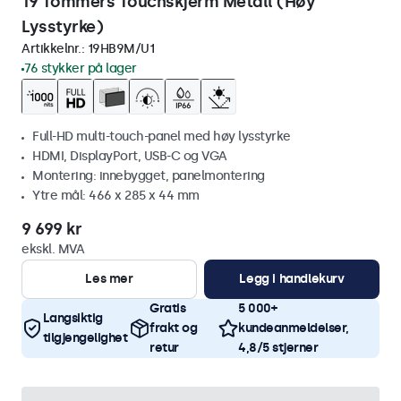
19 Tommers Touchskjerm Metall (Høy
Lysstyrke)
Artikkelnr.:
19HB9M/U1
76 stykker på lager
Full-HD multi-touch-panel med høy lysstyrke
HDMI, DisplayPort, USB-C og VGA
Montering: innebygget, panelmontering
Ytre mål: 466 x 285 x 44 mm
9 699 kr
ekskl. MVA
Les mer
Legg i handlekurv
Gratis
5 000+
Langsiktig
frakt og
kundeanmeldelser,
tilgjengelighet
retur
4,8/5 stjerner