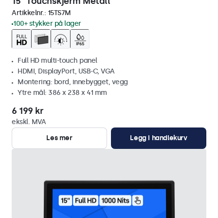
15" Touchskjerm Metall
Artikkelnr.:
15TS7M
100+ stykker på lager
Full HD multi-touch panel
HDMI, DisplayPort, USB-C, VGA
Montering: bord, innebygget, vegg
Ytre mål: 386 x 238 x 41 mm
6 199 kr
ekskl. MVA
Les mer
Legg i handlekurv