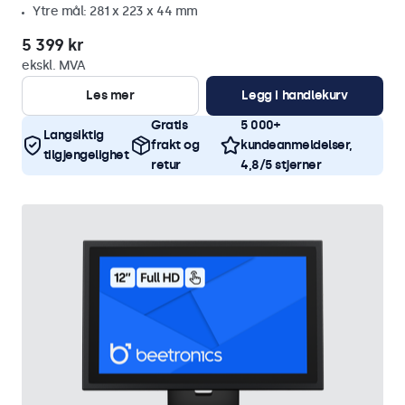
Ytre mål: 281 x 223 x 44 mm
5 399 kr
ekskl. MVA
Les mer
Legg i handlekurv
Gratis
5 000+
Langsiktig
frakt og
kundeanmeldelser,
tilgjengelighet
retur
4,8/5 stjerner