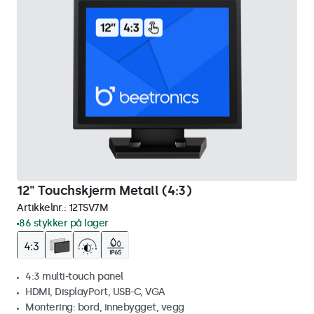
12" Touchskjerm Metall (4:3)
Artikkelnr.:
12TSV7M
86 stykker på lager
4:3 multi-touch panel
HDMI, DisplayPort, USB-C, VGA
Montering: bord, innebygget, vegg