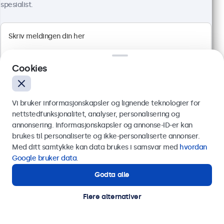
spesialist.
Cookies
Vi bruker informasjonskapsler og lignende teknologier for
nettstedfunksjonalitet, analyser, personalisering og
27" Touchskjerm Metall
annonsering. Informasjonskapsler og annonse-ID-er kan
Artikkelnr.:
27TS7M
Send
brukes til personaliserte og ikke-personaliserte annonser.
100+ stykker på lager
Med ditt samtykke kan data brukes i samsvar med
hvordan
Eller ring oss på
75 98 75 98
Google bruker data
.
Godta alle
Trenger du hjelp?
Full HD multi-touch panel
Kontakt våre spesialister.
HDMI, DisplayPort, USB-C, VGA
Flere alternativer
Montering: bord, innebygget, vegg
Ytre mål: 657 x 393 x 44 mm