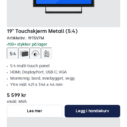
19" Touchskjerm Metall (5:4)
Artikkelnr.:
19TSV7M
100+ stykker på lager
5:4 multi-touch panel
HDMI, DisplayPort, USB-C, VGA
Montering: bord, innebygget, vegg
Ytre mål: 421 x 346 x 46 mm
5 599 kr
ekskl. MVA
Les mer
Legg i handlekurv