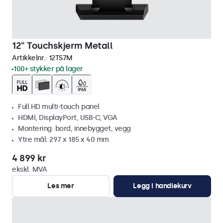
12" Touchskjerm Metall
Artikkelnr.:
12TS7M
100+ stykker på lager
Full HD multi-touch panel
HDMI, DisplayPort, USB-C, VGA
Montering: bord, innebygget, vegg
Ytre mål: 297 x 185 x 40 mm
4 899 kr
ekskl. MVA
Les mer
Legg i handlekurv