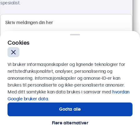
spesialist.
Cookies
22" Touchskjerm Metall
Artikkelnr.:
22TS7M
Vi bruker informasjonskapsler og lignende teknologier for
100+ stykker på lager
nettstedfunksjonalitet, analyser, personalisering og
annonsering. Informasjonskapsler og annonse-ID-er kan
Send
brukes til personaliserte og ikke-personaliserte annonser.
Med ditt samtykke kan data brukes i samsvar med
hvordan
Full HD multi-touch panel
Eller ring oss på
75 98 75 98
Google bruker data
.
HDMI, DisplayPort, USB-C, VGA
Montering: bord, innebygget, vegg
Godta alle
Trenger du hjelp?
Ytre mål: 522 x 317 x 45 mm
Kontakt våre spesialister.
Flere alternativer
7 199 kr
ekskl. MVA