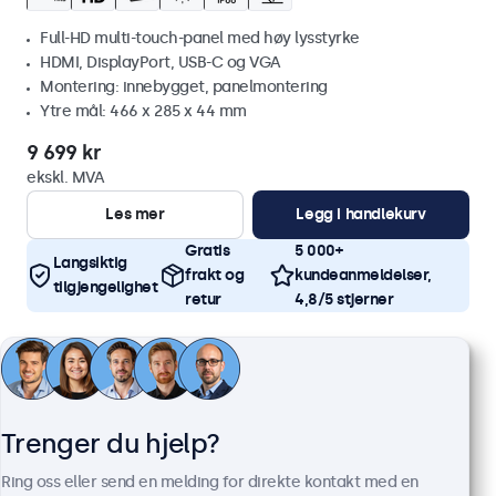
Full-HD multi-touch-panel med høy lysstyrke
HDMI, DisplayPort, USB-C og VGA
Montering: innebygget, panelmontering
Ytre mål: 466 x 285 x 44 mm
9 699 kr
ekskl. MVA
Les mer
Legg i handlekurv
Gratis
5 000+
Langsiktig
frakt og
kundeanmeldelser,
tilgjengelighet
retur
4,8/5 stjerner
Trenger du hjelp?
Ring oss eller send en melding for direkte kontakt med en