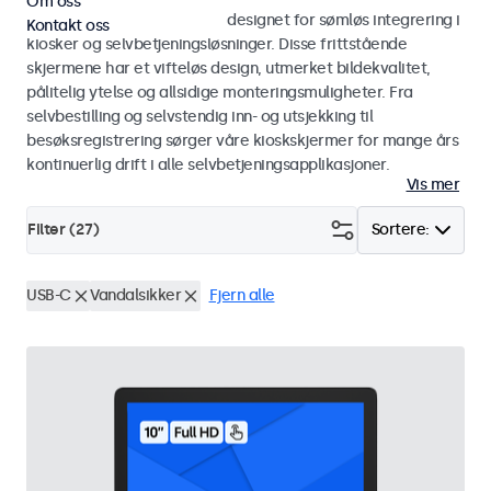
Om oss
Skjermer og touchskjermer designet for sømløs integrering i
Kontakt oss
kiosker og selvbetjeningsløsninger. Disse frittstående
skjermene har et vifteløs design, utmerket bildekvalitet,
pålitelig ytelse og allsidige monteringsmuligheter. Fra
selvbestilling og selvstendig inn- og utsjekking til
besøksregistrering sørger våre kioskskjermer for mange års
kontinuerlig drift i alle selvbetjeningsapplikasjoner.
Vis mer
Filter (
27
)
Sortere:
USB-C
Vandalsikker
Fjern alle