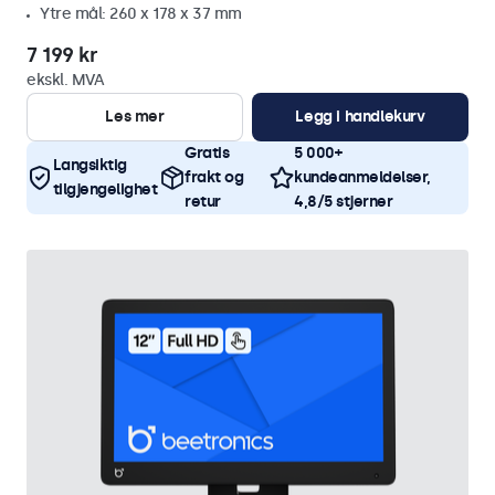
Ytre mål: 260 x 178 x 37 mm
7 199 kr
ekskl. MVA
Les mer
Legg i handlekurv
Gratis
5 000+
Langsiktig
frakt og
kundeanmeldelser,
tilgjengelighet
retur
4,8/5 stjerner