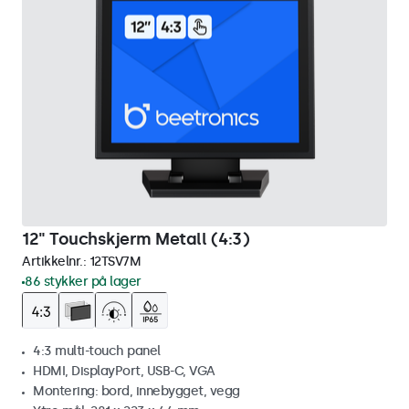
12" Touchskjerm Metall (4:3)
Artikkelnr.:
12TSV7M
86 stykker på lager
4:3 multi-touch panel
HDMI, DisplayPort, USB-C, VGA
Montering: bord, innebygget, vegg