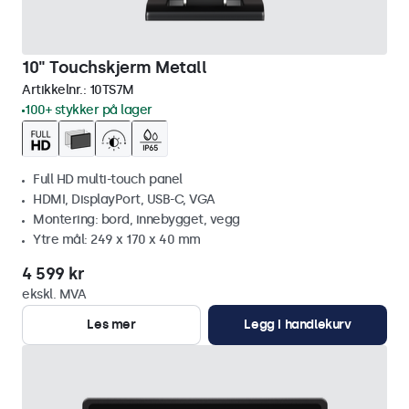
10" Touchskjerm Metall
Artikkelnr.:
10TS7M
100+ stykker på lager
Full HD multi-touch panel
HDMI, DisplayPort, USB-C, VGA
Montering: bord, innebygget, vegg
Ytre mål: 249 x 170 x 40 mm
4 599 kr
ekskl. MVA
Les mer
Legg i handlekurv