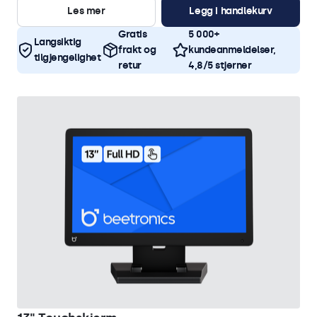
Les mer
Legg i handlekurv
Gratis
5 000+
Langsiktig
frakt og
kundeanmeldelser,
tilgjengelighet
retur
4,8/5 stjerner