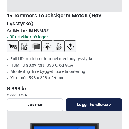
15 Tommers Touchskjerm Metall (Høy
Lysstyrke)
Artikkelnr.:
15HB9M/U1
100+ stykker på lager
Full-HD multi-touch-panel med høy lysstyrke
HDMI, DisplayPort, USB-C og VGA
Montering: innebygget, panelmontering
Ytre mål: 398 x 248 x 44 mm
8 899 kr
ekskl. MVA
Les mer
Legg i handlekurv