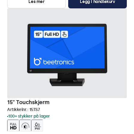
Les mer
Legg i handlekurv
15" Touchskjerm
Artikkelnr.:
15TS7
100+ stykker på lager