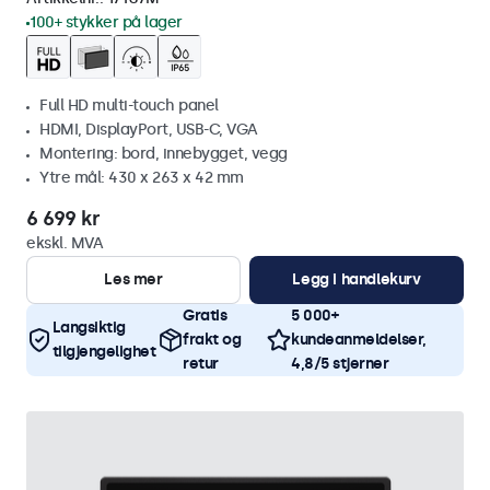
100+ stykker på lager
Full HD multi-touch panel
HDMI, DisplayPort, USB-C, VGA
Montering: bord, innebygget, vegg
Ytre mål: 430 x 263 x 42 mm
6 699 kr
ekskl. MVA
Les mer
Legg i handlekurv
Gratis
5 000+
Langsiktig
frakt og
kundeanmeldelser,
tilgjengelighet
retur
4,8/5 stjerner