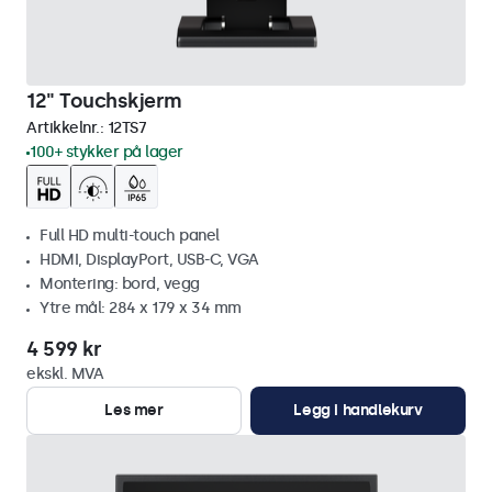
12" Touchskjerm
Artikkelnr.:
12TS7
100+ stykker på lager
Full HD multi-touch panel
HDMI, DisplayPort, USB-C, VGA
Montering: bord, vegg
Ytre mål: 284 x 179 x 34 mm
4 599 kr
ekskl. MVA
Les mer
Legg i handlekurv