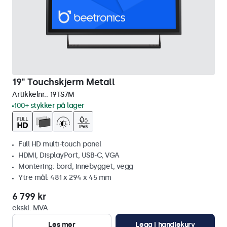
19" Touchskjerm Metall
Artikkelnr.:
19TS7M
100+ stykker på lager
Full HD multi-touch panel
HDMI, DisplayPort, USB-C, VGA
Montering: bord, innebygget, vegg
Ytre mål: 481 x 294 x 45 mm
6 799 kr
ekskl. MVA
Les mer
Legg i handlekurv