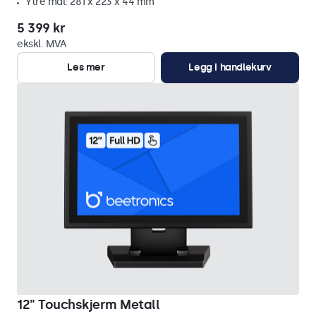
Ytre mål: 281 x 223 x 44 mm
5 399 kr
ekskl. MVA
Les mer
Legg i handlekurv
12" Touchskjerm Metall