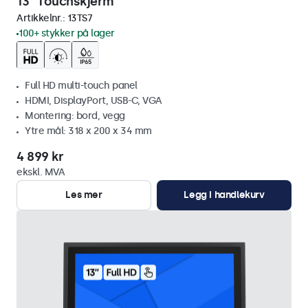
13" Touchskjerm
Artikkelnr.:
13TS7
100+ stykker på lager
Full HD multi-touch panel
HDMI, DisplayPort, USB-C, VGA
Montering: bord, vegg
Ytre mål: 318 x 200 x 34 mm
4 899 kr
ekskl. MVA
Les mer
Legg i handlekurv