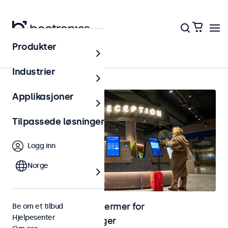
Produkter
Hjem
Industrier
Applikasjoner
Tilpassede løsninger
Logg inn
Norge
Skjermer og touchskjermer for
Be om et tilbud
Hjelpesenter
selvbetjeningsløsninger