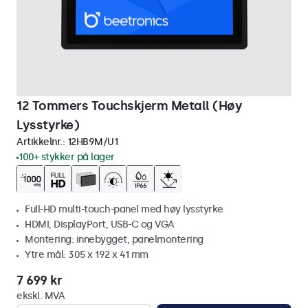
12 Tommers Touchskjerm Metall (Høy
Lysstyrke)
Artikkelnr.:
12HB9M/U1
100+ stykker på lager
Full-HD multi-touch-panel med høy lysstyrke
HDMI, DisplayPort, USB-C og VGA
Montering: innebygget, panelmontering
Ytre mål: 305 x 192 x 41 mm
7 699 kr
ekskl. MVA