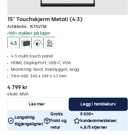
15" Touchskjerm Metall (4:3)
Artikkelnr.:
15TSV7M
100+ stykker på lager
4:3 multi-touch panel
HDMI, DisplayPort, USB-C, VGA
Montering: bord, innebygget, vegg
Ytre mål: 345 x 269 x 47 mm
4 799 kr
ekskl. MVA
Les mer
Legg i handlekurv
Gratis
5 000+
Langsiktig
frakt og
kundeanmeldelser,
tilgjengelighet
retur
4,8/5 stjerner