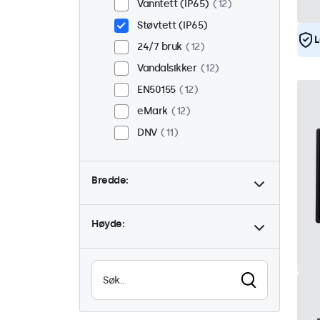
Vanntett (IP65)
12
Støvtett (IP65)
L
24/7 bruk
12
Vandalsikker
12
EN50155
12
eMark
12
DNV
11
Bredde:
Høyde: