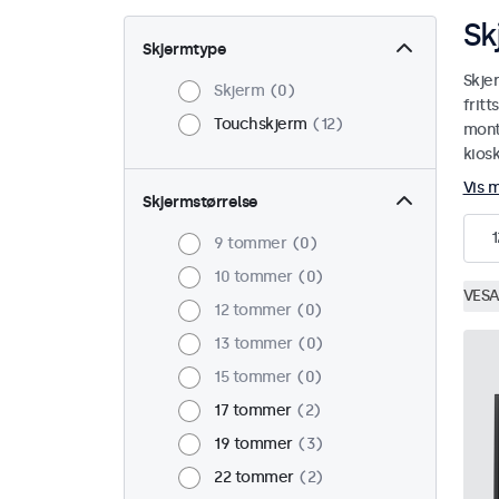
Sk
Skjermtype
Skje
Skjerm
0
fritt
Touchskjerm
12
monte
kiosk
Vis 
Skjermstørrelse
1
9 tommer
0
10 tommer
0
VESA
12 tommer
0
13 tommer
0
15 tommer
0
17 tommer
2
19 tommer
3
22 tommer
2