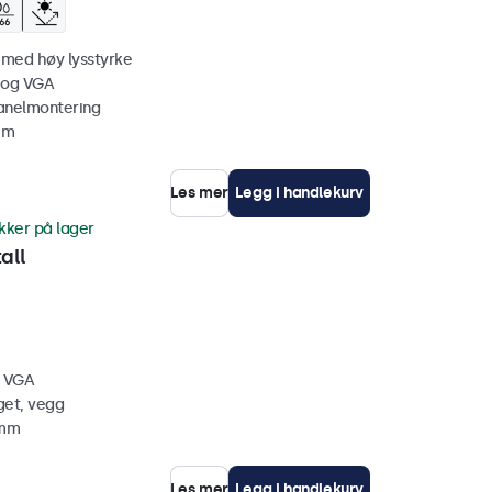
 med høy lysstyrke
 og VGA
anelmontering
mm
Les mer
Legg i handlekurv
kker på lager
all
, VGA
get, vegg
 mm
Les mer
Legg i handlekurv