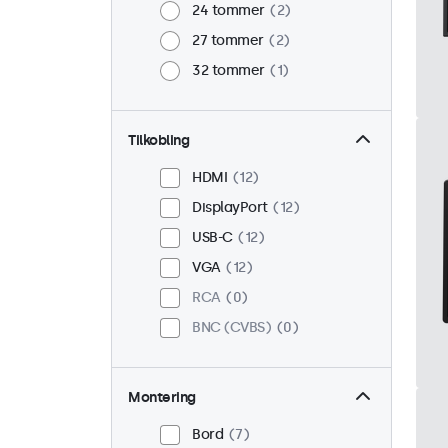
24 tommer
2
27 tommer
2
32 tommer
1
Tilkobling
HDMI
12
DisplayPort
12
USB-C
12
VGA
12
RCA
0
BNC (CVBS)
0
Montering
Bord
7