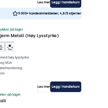
Les mer
Legg i handlekurv
5 000+ kundeanmeldelser, 4,8/5 stjerner
tykker på lager
erm Metall (Høy Lysstyrke)
 med høy lysstyrke
 og VGA
anelmontering
 mm
Les mer
Legg i handlekurv
kker på lager
all