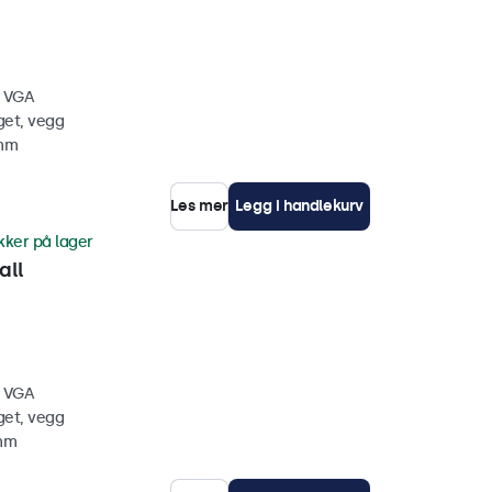
, VGA
get, vegg
 mm
Les mer
Legg i handlekurv
kker på lager
all
, VGA
get, vegg
 mm