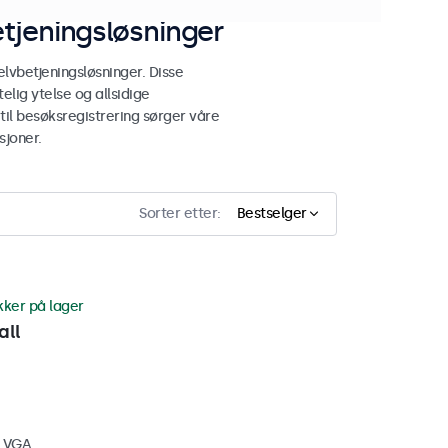
tjeningsløsninger
lvbetjeningsløsninger. Disse
elig ytelse og allsidige
 til besøksregistrering sørger våre
sjoner.
Sorter etter:
Bestselger
kker på lager
all
, VGA