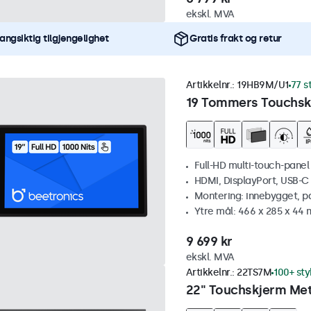
ekskl. MVA
angsiktig tilgjengelighet
Gratis frakt og retur
Artikkelnr.:
19HB9M/U1
77 s
19 Tommers Touchskj
Full-HD multi-touch-panel
HDMI, DisplayPort, USB-C
Montering: innebygget, p
Ytre mål: 466 x 285 x 44
9 699 kr
ekskl. MVA
Artikkelnr.:
22TS7M
100+ sty
22" Touchskjerm Met