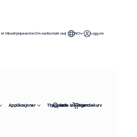
et tilbud
Hjelpesenter
Om oss
Kontakt oss
NO
Logg inn
Applikasjoner
Tilpassede løsninger
Søk
Handlekurv