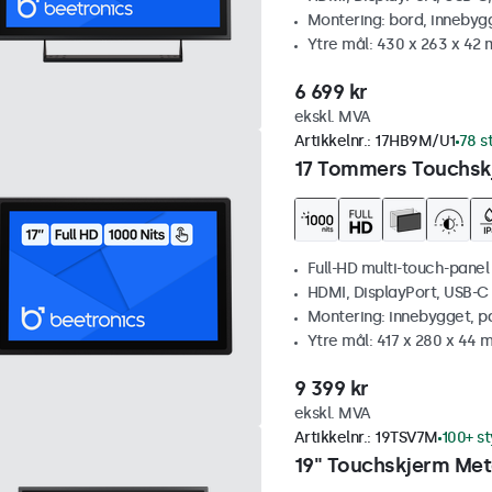
Montering: bord, innebyg
Ytre mål: 430 x 263 x 42
6 699 kr
ekskl. MVA
Artikkelnr.:
17HB9M/U1
78 s
17 Tommers Touchskj
Full-HD multi-touch-panel
HDMI, DisplayPort, USB-C
Montering: innebygget, p
Ytre mål: 417 x 280 x 44
9 399 kr
ekskl. MVA
Artikkelnr.:
19TSV7M
100+ st
19" Touchskjerm Meta