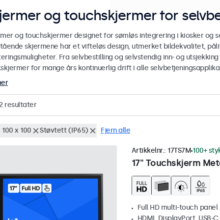
jermer og touchskjermer for selvbe
rmer og touchskjermer designet for sømløs integrering i kiosker og se
stående skjermene har et vifteløs design, utmerket bildekvalitet, pålit
ringsmuligheter. Fra selvbestilling og selvstendig inn- og utsjekking
skjermer for mange års kontinuerlig drift i alle selvbetjeningsapplika
mer
2
resultater
 100 x 100
Støvtett (IP65)
Fjern alle
Artikkelnr.:
17TS7M
100+ sty
17" Touchskjerm Met
Full HD multi-touch panel
HDMI, DisplayPort, USB-C