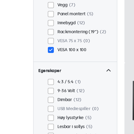
Vegg
7
Panel montert
5
Innebygd
12
Rackmontering (19")
2
VESA 75 x 75
0
VESA 100 x 100
Egenskaper
4:3 / 5:4
1
9-36 Volt
12
Dimbar
12
USB Mediespiller
0
Høy lysstyrke
5
Lesbar i sollys
5