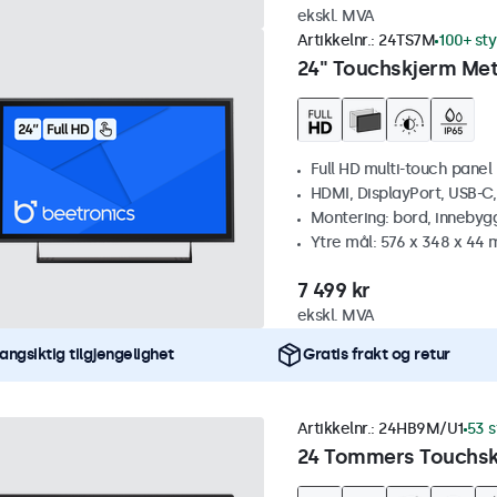
ekskl. MVA
Artikkelnr.:
24TS7M
100+ st
24" Touchskjerm Met
Full HD multi-touch panel
HDMI, DisplayPort, USB-C
Montering: bord, innebyg
Ytre mål: 576 x 348 x 44
7 499 kr
ekskl. MVA
angsiktig tilgjengelighet
Gratis frakt og retur
Artikkelnr.:
24HB9M/U1
53 s
24 Tommers Touchskj