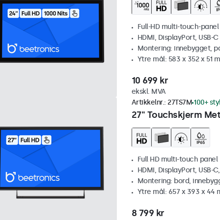
Full-HD multi-touch-panel
HDMI, DisplayPort, USB-C
Montering: innebygget, p
Ytre mål: 583 x 352 x 51 
10 699 kr
ekskl. MVA
Artikkelnr.:
27TS7M
100+ sty
27" Touchskjerm Met
Full HD multi-touch panel
HDMI, DisplayPort, USB-C
Montering: bord, innebyg
Ytre mål: 657 x 393 x 44
8 799 kr