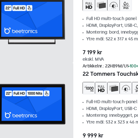
Full HD multi-touch panel
HDMI, DisplayPort, USB-C
Montering: bord, innebyg
Ytre mål: 522 x 317 x 45 
7 199 kr
ekskl. MVA
Artikkelnr.:
22HB9M/U1
100+
22 Tommers Touchskj
Full-HD multi-touch-panel
HDMI, DisplayPort, USB-C
Montering: innebygget, p
Ytre mål: 532 x 323 x 46
9 999 kr