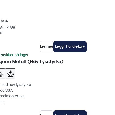
, VGA
get, vegg
mm
Les mer
Legg i handlekurv
 stykker på lager
erm Metall (Høy Lysstyrke)
 med høy lysstyrke
 og VGA
anelmontering
 mm