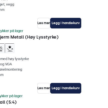
get, vegg
 mm
Les mer
Legg i handlekurv
tykker på lager
erm Metall (Høy Lysstyrke)
 med høy lysstyrke
 og VGA
anelmontering
 mm
Les mer
Legg i handlekurv
ykker på lager
ll (5:4)