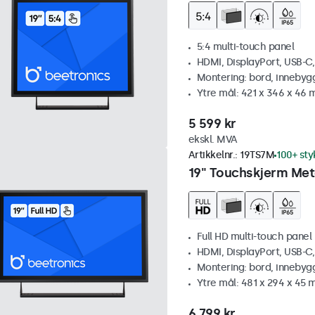
5:4 multi-touch panel
HDMI, DisplayPort, USB-C
Montering: bord, innebyg
Ytre mål: 421 x 346 x 46
5 599 kr
ekskl. MVA
Artikkelnr.:
19TS7M
100+ sty
19" Touchskjerm Met
Full HD multi-touch panel
HDMI, DisplayPort, USB-C
Montering: bord, innebyg
Ytre mål: 481 x 294 x 45
6 799 kr