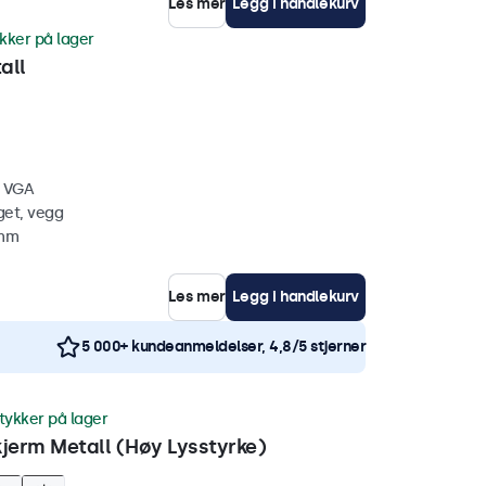
Les mer
Legg i handlekurv
ykker på lager
all
, VGA
get, vegg
 mm
Les mer
Legg i handlekurv
5 000+ kundeanmeldelser, 4,8/5 stjerner
tykker på lager
erm Metall (Høy Lysstyrke)