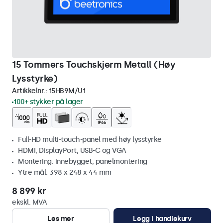
15 Tommers Touchskjerm Metall (Høy
Lysstyrke)
Artikkelnr.:
15HB9M/U1
100+ stykker på lager
Full-HD multi-touch-panel med høy lysstyrke
HDMI, DisplayPort, USB-C og VGA
Montering: innebygget, panelmontering
Ytre mål: 398 x 248 x 44 mm
8 899 kr
ekskl. MVA
Les mer
Legg i handlekurv