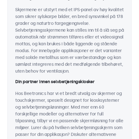
Skjermene er utstyrt med et IPS-panel av høy kvalitet
som sikrer sylskarpe bilder, en bred synsvinkel på 178
grader og naturtro fargegjengivelse.
Selvbetjeningsskjermene kan stilles inn til å slå seg på
automatisk når strømmen tilføres eller et videosignal
mottas, og kan brukes i både liggende og stående
modus. For innebygde applikasjoner er det varianter
med solide metallhus som er værbestandige og kan
sømløst integreres med det medfølgende tilbehøret,
uten behov for ventilasjon.
Din partner innen selvbetjeningskiosker
Hos Beetronics har vi et bredt utvalg av skjermer og
touchskjermer, spesielt designet for kiosksystemer
og selvbetjeningsløsninger. Med mer enn 60
forskjellige modeller og alternativer for full
tilpasning, tilbyr vi en passende skjermløsning for alle
miljøer. Lurer du på hvilken selvbetjeningsskjerm som
passer for din applikasjon? Diskuter alternativene