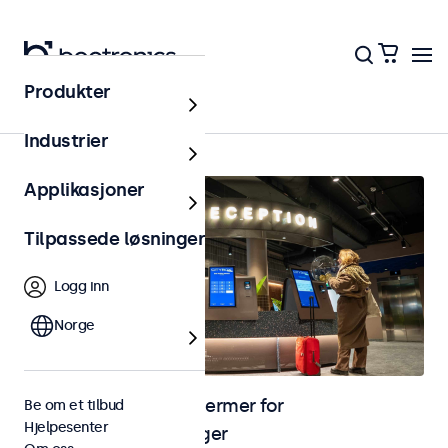
Produkter
Hjem
Industrier
Applikasjoner
Tilpassede løsninger
Logg inn
Norge
Skjermer og touchskjermer for
Be om et tilbud
Hjelpesenter
selvbetjeningsløsninger