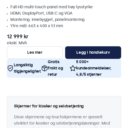
Full-HD multi-touch-panel med høy lysstyrke
HDMI, DisplayPort, USB-C og VGA
Montering: innebygget, panelmontering
Ytre mål: 663 x 400 x 51 mm
12 999 kr
ekskl. MVA
Les mer
Legg i handlekurv
Gratis
5 000+
Langsiktig
frakt og
kundeanmeldelser,
tilgjengelighet
retur
4,8/5 stjerner
Skjermer for kiosker og selvbetjening
Disse skjermene og touchskjermene er spesielt
utviklet for kiosker og selvbetjeningsløsninger. Med