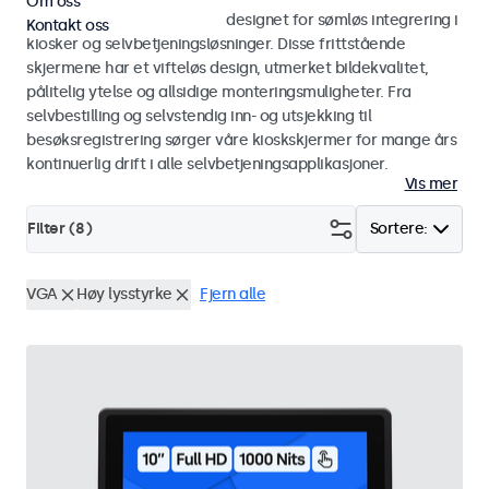
Om oss
Skjermer og touchskjermer designet for sømløs integrering i
Kontakt oss
kiosker og selvbetjeningsløsninger. Disse frittstående
skjermene har et vifteløs design, utmerket bildekvalitet,
pålitelig ytelse og allsidige monteringsmuligheter. Fra
selvbestilling og selvstendig inn- og utsjekking til
besøksregistrering sørger våre kioskskjermer for mange års
kontinuerlig drift i alle selvbetjeningsapplikasjoner.
Vis mer
Filter (
8
)
Sortere:
VGA
Høy lysstyrke
Fjern alle