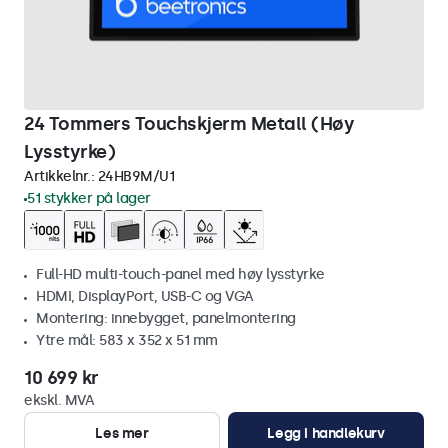
24 Tommers Touchskjerm Metall (Høy
Lysstyrke)
Artikkelnr.:
24HB9M/U1
51 stykker på lager
Full-HD multi-touch-panel med høy lysstyrke
HDMI, DisplayPort, USB-C og VGA
Montering: innebygget, panelmontering
Ytre mål: 583 x 352 x 51 mm
10 699 kr
ekskl. MVA
Les mer
Legg i handlekurv