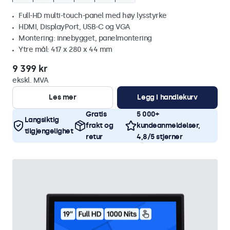
Full-HD multi-touch-panel med høy lysstyrke
HDMI, DisplayPort, USB-C og VGA
Montering: innebygget, panelmontering
Ytre mål: 417 x 280 x 44 mm
9 399 kr
ekskl. MVA
Les mer
Legg i handlekurv
Gratis
5 000+
Langsiktig
frakt og
kundeanmeldelser,
tilgjengelighet
retur
4,8/5 stjerner