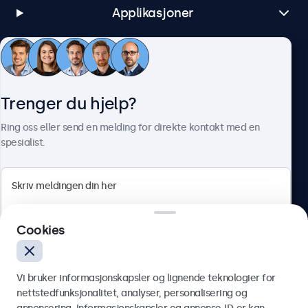
Applikasjoner
Kundeservice
Trenger du hjelp?
Om Beetronics
Ring oss eller send en melding for direkte kontakt med en
spesialist.
Beetronics
Cookies
Apotekergata 10, 0180 Oslo, Norge
4.8/5 vurdert av 5000+ bedrifter
Vi bruker informasjonskapsler og lignende teknologier for
Norsk
nettstedfunksjonalitet, analyser, personalisering og