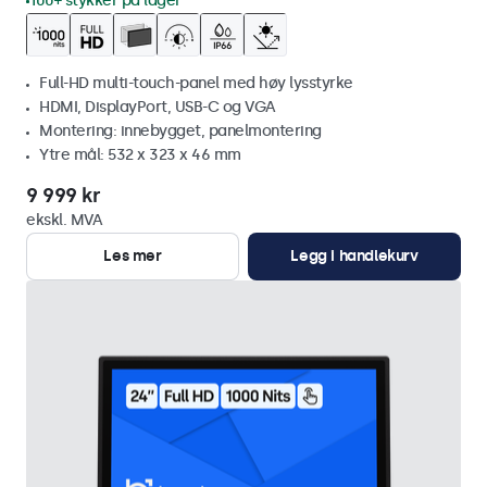
100+ stykker på lager
Full-HD multi-touch-panel med høy lysstyrke
HDMI, DisplayPort, USB-C og VGA
Montering: innebygget, panelmontering
Ytre mål: 532 x 323 x 46 mm
9 999 kr
ekskl. MVA
Les mer
Legg i handlekurv