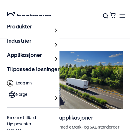
Produkter
Hjem
Industrier
Applikasjoner
Tilpassede løsninger
Logg inn
Norge
Skjermer for kjøretøyapplikasjoner
Be om et tilbud
Hjelpesenter
Skjermer utviklet i samsvar med eMark- og SAE-standarder