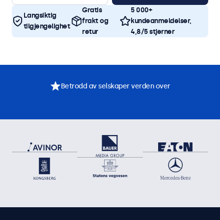
Gratis
5 000+
Langsiktig
frakt og
kundeanmeldelser,
tilgjengelighet
retur
4,8/5 stjerner
Betrodd av selskaper verden over