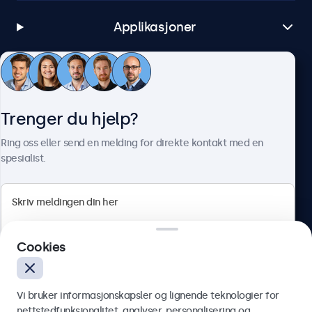
Applikasjoner
Kundeservice
Trenger du hjelp?
Om Beetronics
Ring oss eller send en melding for direkte kontakt med en
spesialist.
Beetronics
Cookies
Apotekergata 10, 0180 Oslo, Norge
4.8/5 vurdert av 5000+ bedrifter
Vi bruker informasjonskapsler og lignende teknologier for
Norsk
nettstedfunksjonalitet, analyser, personalisering og