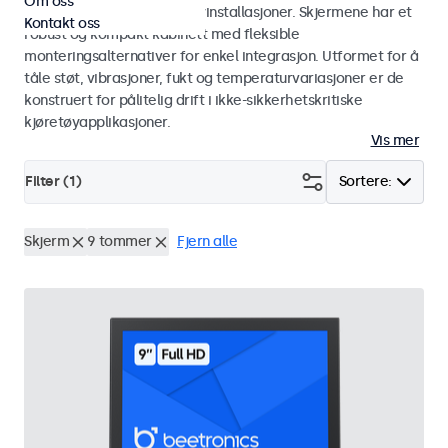
Om oss
for bilindustrien og kjøretøyinstallasjoner. Skjermene har et
Kontakt oss
robust og kompakt kabinett med fleksible
monteringsalternativer for enkel integrasjon. Utformet for å
tåle støt, vibrasjoner, fukt og temperaturvariasjoner er de
konstruert for pålitelig drift i ikke-sikkerhetskritiske
kjøretøyapplikasjoner.
Vis mer
Filter (
1
)
Sortere:
Skjerm
9 tommer
Fjern alle