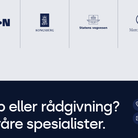
p eller rådgivning?
åre spesialister.