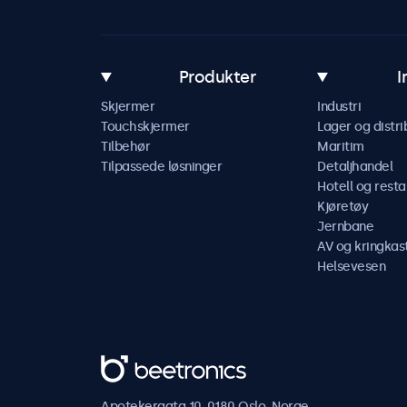
Produkter
I
Skjermer
Industri
Touchskjermer
Lager og distri
Tilbehør
Maritim
Tilpassede løsninger
Detaljhandel
Hotell og resta
Kjøretøy
Jernbane
AV og kringkas
Helsevesen
Beetronics
Apotekergata 10, 0180 Oslo, Norge