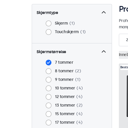
Pr
Skjermtype
Profe
Skjerm
1
mange
Touchskjerm
1
2
Skjermstørrelse
Inne
7 tommer
Best
8 tommer
2
9 tommer
1
10 tommer
4
12 tommer
4
13 tommer
2
15 tommer
4
17 tommer
4