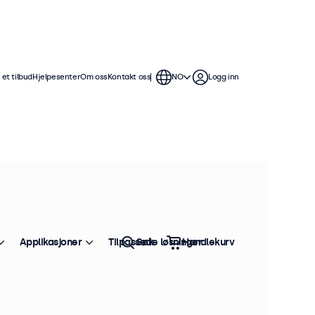
et tilbud
Hjelpesenter
Om oss
Kontakt oss
NO
Logg inn
Applikasjoner
Tilpassede løsninger
Søk
Handlekurv