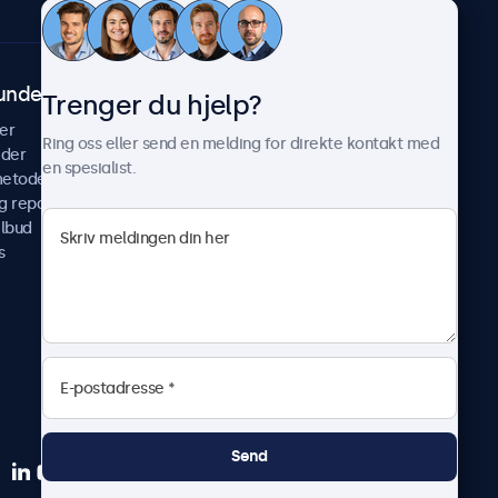
undeservice
Om Beetronics
Trenger du hjelp?
er
Casestudier
Ring oss eller send en melding for direkte kontakt med
ider
Nyheter & oppdateringer
en spesialist.
metoder
Om oss
g reparer
Jobb med oss
ilbud
Betingelser og vilkår
s
Personvernerklæring
Send