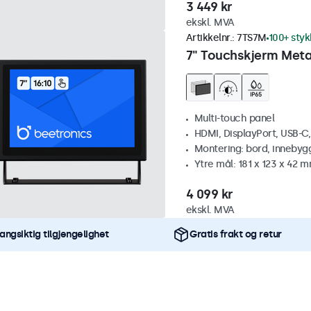
3 449 kr
ekskl. MVA
Artikkelnr.:
7TS7M
100+ styk
7" Touchskjerm Meta
Multi-touch panel
HDMI, DisplayPort, USB-C
Montering: bord, innebyg
Ytre mål: 181 x 123 x 42 
4 099 kr
ekskl. MVA
angsiktig tilgjengelighet
Gratis frakt og retur