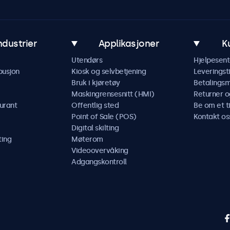
ndustrier
Applikasjoner
K
Utendørs
Hjelpesent
busjon
Kiosk og selvbetjening
Leveringst
Bruk i kjøretøy
Betalings
Maskingrensesnitt (HMI)
Returner o
urant
Offentlig sted
Be om et t
Point of Sale (POS)
Kontakt os
Digital skilting
ting
Møterom
Videoovervåking
Adgangskontroll