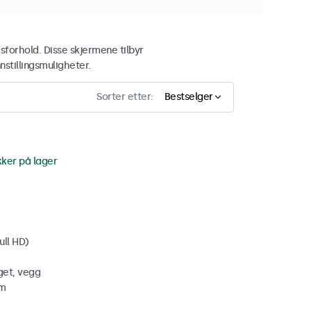
sforhold. Disse skjermene tilbyr
nstillingsmuligheter.
Sorter etter:
Bestselger
kker på lager
ull HD)
get, vegg
mm