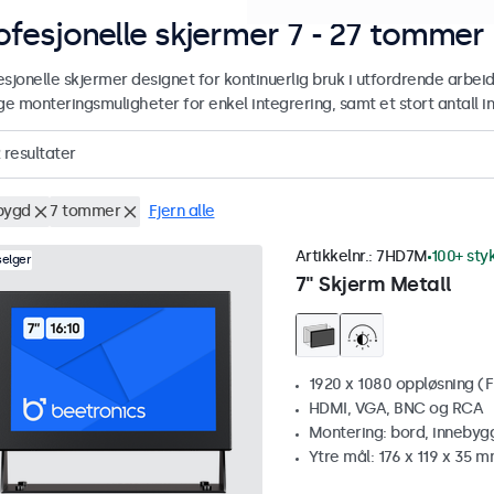
ofesjonelle skjermer 7 - 27 tommer
sjonelle skjermer designet for kontinuerlig bruk i utfordrende arbeid
 monteringsmuligheter for enkel integrering, samt et stort antall in
resultater
bygd
7 tommer
Fjern alle
Artikkelnr.:
7HD7M
100+ sty
selger
7" Skjerm Metall
1920 x 1080 oppløsning (F
HDMI, VGA, BNC og RCA
Montering: bord, innebyg
Ytre mål: 176 x 119 x 35 