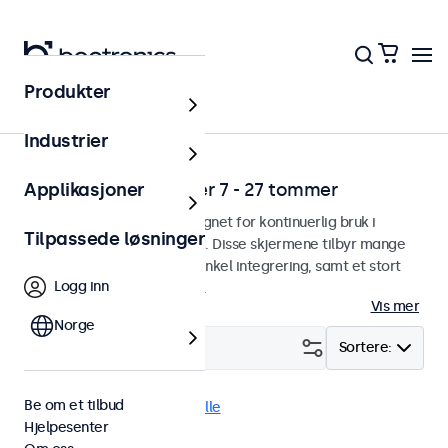
Produkter
Hjem
Industrier
Profesjonelle skjermer 7 - 27 tommer
Applikasjoner
Profesjonelle skjermer designet for kontinuerlig bruk i
Tilpassede løsninger
utfordrende arbeidsforhold. Disse skjermene tilbyr mange
monteringsmuligheter for enkel integrering, samt et stort
Logg inn
antall innstillingsmuligheter.
Vis mer
Norge
Filter (
1
)
Sortere:
Be om et tilbud
RCA
9 tommer
Fjern alle
Hjelpesenter