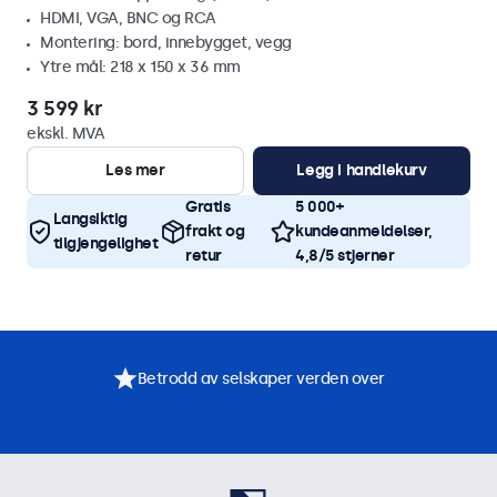
HDMI, VGA, BNC og RCA
Montering: bord, innebygget, vegg
Ytre mål: 218 x 150 x 36 mm
3 599 kr
ekskl. MVA
Les mer
Legg i handlekurv
Gratis
5 000+
Langsiktig
frakt og
kundeanmeldelser,
tilgjengelighet
retur
4,8/5 stjerner
Betrodd av selskaper verden over