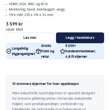
HDMI, VGA, BNC og RCA
Montering: bord, innebygget, vegg
Ytre mål: 225 x 176 x 34 mm
3 599 kr
ekskl. MVA
Les mer
Legg i handlekurv
Gratis
5 000+
Langsiktig
frakt og
kundeanmeldelser,
tilgjengelighet
retur
4,8/5 stjerner
10 tommers skjermer for hver applikasjon
Våre industrielle touchskjermer er spesielt designet
for å levere pålitelig ytelse i krevende industrielle
miljøer, som produksjonslinjer, verksteder og
fabrikkgulv. De industrielle touchskjermene er