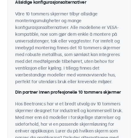
Allsidige konfigurasjonsalternativer
Våre 10 tommers skjermer tilbyr allsidige
monteringsmuligheter og mange
konfigurasjonsalternativer. Alle modellene er VESA-
kompatible, noe som gjør dem enkle å montere på
universalstenger, tak eller veggfester. For innfelt og
innebygd montering finnes det 10 tommers skjermer
med robuste metallhus, som sømløst kan integreres
med det medfølgende tilbehøret, uten behov for
ventilasjon eller kjøling. I tillegg finnes det
værbestandige modeller med vannavvisende hus,
perfekt for utendørs bruk eller krevende miljøer.
Din partner innen profesjonelle 10 tommers skjermer
Hos Beetronics har vi et bredt utvalg av 10 tommers
skjermer designet for industriell og kommersiell bruk.
Med mer enn 60 modeller i forskjellige størrelser og
sideforhold, har vi en passende skjermløsning for
enhver applikasjon. Lurer du på hvilken skjerm som
passer din applikasjon? Diskuter alternativene med