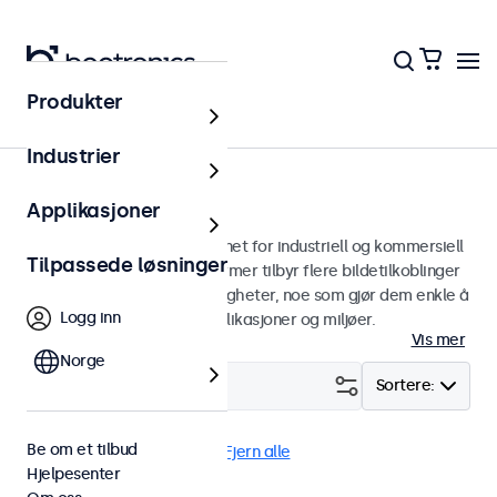
Produkter
Skjermer
Industrier
10 tommers skjermer
Applikasjoner
10 tommers skjermer designet for industriell og kommersiell
Tilpassede løsninger
bruk. Våre 10 tommers skjermer tilbyr flere bildetilkoblinger
og allsidige monteringsmuligheter, noe som gjør dem enkle å
Logg inn
sømløst integrere i alle applikasjoner og miljøer.
Vis mer
Norge
Filter (
1
)
Sortere:
Be om et tilbud
10" skjermer
4:3 / 5:4
Fjern alle
Hjelpesenter