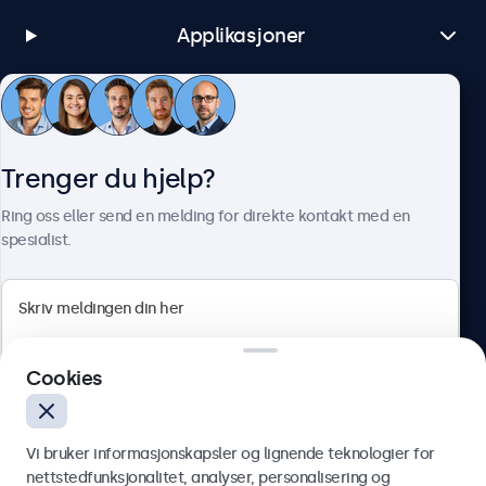
Applikasjoner
Kundeservice
Trenger du hjelp?
Om Beetronics
Ring oss eller send en melding for direkte kontakt med en
spesialist.
Beetronics
Cookies
Apotekergata 10, 0180 Oslo, Norge
4.8/5 vurdert av 5000+ bedrifter
Vi bruker informasjonskapsler og lignende teknologier for
Norsk
nettstedfunksjonalitet, analyser, personalisering og