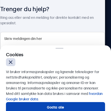
Trenger du hjelp?
Om Beetronics
Ring oss eller send en melding for direkte kontakt med en
spesialist.
Beetronics
Cookies
Apotekergata 10, 0180 Oslo, Norge
4.8/5 vurdert av 5000+ bedrifter
Vi bruker informasjonskapsler og lignende teknologier for
Norsk
nettstedfunksjonalitet, analyser, personalisering og
annonsering. Informasjonskapsler og annonse-ID-er kan
Send
brukes til personaliserte og ikke-personaliserte annonser.
Med ditt samtykke kan data brukes i samsvar med
hvordan
Eller ring oss på
75 98 75 98
Google bruker data
.
Godta alle
Trenger du hjelp?