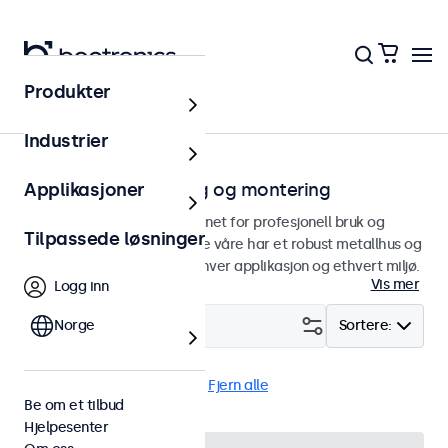
Produkter
Hjem
Industrier
Skjermer for innfelling og montering
Applikasjoner
Uttrekkbare skjermer designet for profesjonell bruk og
Tilpassede løsninger
kontinuerlig bruk. Skjermene våre har et robust metallhus og
kan sømløst integreres i enhver applikasjon og ethvert miljø.
Vis mer
Logg inn
Filter (
Norge
2
)
Sortere:
Innebygd
10" skjermer
Fjern alle
Be om et tilbud
Hjelpesenter