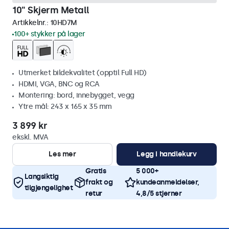
10" Skjerm Metall
Artikkelnr.:
10HD7M
100+ stykker på lager
Utmerket bildekvalitet (opptil Full HD)
HDMI, VGA, BNC og RCA
Montering: bord, innebygget, vegg
Ytre mål: 243 x 165 x 35 mm
3 899 kr
ekskl. MVA
Les mer
Legg i handlekurv
Gratis
5 000+
Langsiktig
frakt og
kundeanmeldelser,
tilgjengelighet
retur
4,8/5 stjerner