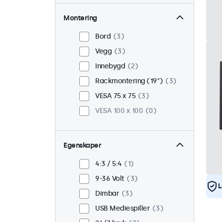
Montering
Bord
3
Vegg
3
Innebygd
2
Rackmontering (19")
3
VESA 75 x 75
3
VESA 100 x 100
0
Egenskaper
4:3 / 5:4
1
9-36 Volt
3
L
Dimbar
3
USB Mediespiller
3