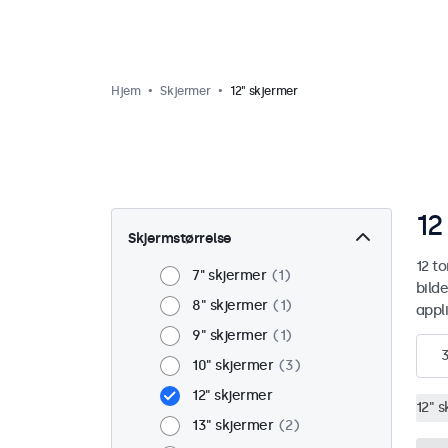
Hjem
Skjermer
12" skjermer
12
Skjermstørrelse
12 t
7'' skjermer
1
bilde
8" skjermer
1
appli
9" skjermer
1
10" skjermer
3
12" skjermer
12" 
13" skjermer
2