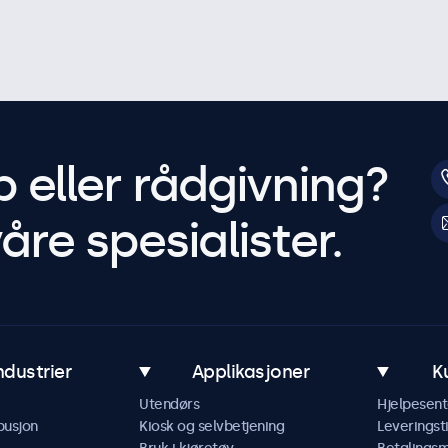
p eller rådgivning?
åre spesialister.
ndustrier
Applikasjoner
K
Utendørs
Hjelpesent
busjon
Kiosk og selvbetjening
Leveringst