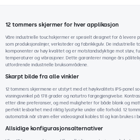
12 tommers skjermer for hver applikasjon
Våre industrielle touchskjermer er spesielt designet for å levere pål
som produksjonslinjer, verksteder og fabrikkgulv. De industriell
komponenter av høy kvalitet og er motstandsdyktige mot støv, fuk
temperaturer og vibrasjoner. Dette garanterer mange års påliteli
utfordrende industrielle bruksområdene.
Skarpt bilde fra alle vinkler
12 tommers skjermene er utstyrt med et høykvalitets IPS-panel som
visningsvinkel på 178 grader og naturtro fargegjengivelse. Kontras
etter dine preferanser, og med muligheter for både blank og mat
perfekt lesbarhet med riktig lysstyrke under alle forhold. 12 tomme
automatisk når strøm eller videosignal kobles til og kan brukes i
Allsidige konfigurasjonsalternativer