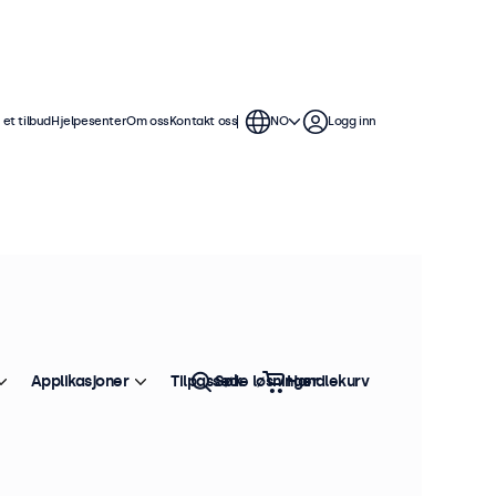
et tilbud
Hjelpesenter
Om oss
Kontakt oss
NO
Logg inn
 tommers skjermer tilbyr flere
le å sømløst integrere i alle
Applikasjoner
Tilpassede løsninger
Søk
Handlekurv
Sorter etter:
Bestselger