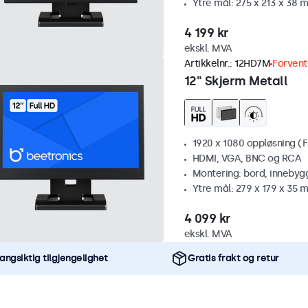
Ytre mål: 275 x 213 x 38 
4 199 kr
ekskl. MVA
Artikkelnr.:
12HD7M
Forvent
12" Skjerm Metall
1920 x 1080 oppløsning (F
HDMI, VGA, BNC og RCA
Montering: bord, innebyg
Ytre mål: 279 x 179 x 35 
4 099 kr
ekskl. MVA
angsiktig tilgjengelighet
Gratis frakt og retur