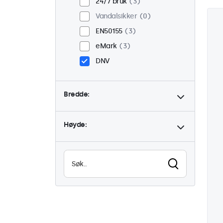
24/7 bruk
3
Vandalsikker
0
EN50155
3
eMark
3
DNV
Bredde:
Høyde: