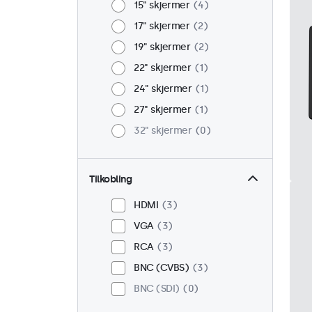
15" skjermer
4
17" skjermer
2
19" skjermer
2
22" skjermer
1
24" skjermer
1
27" skjermer
1
32" skjermer
0
Tilkobling
HDMI
3
VGA
3
RCA
3
BNC (CVBS)
3
BNC (SDI)
0