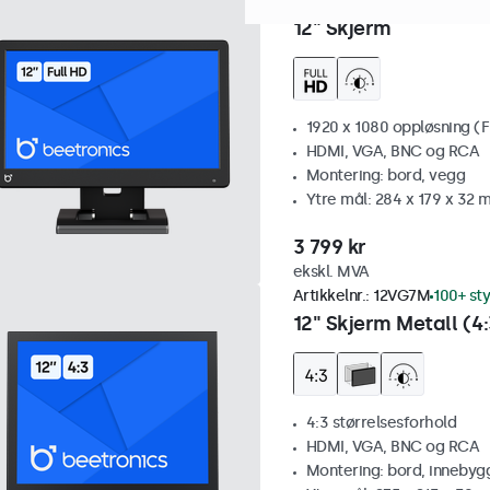
Artikkelnr.:
12HD7
100+ styk
12" Skjerm
1920 x 1080 oppløsning (F
HDMI, VGA, BNC og RCA
Montering: bord, vegg
Ytre mål: 284 x 179 x 32
3 799 kr
ekskl. MVA
Artikkelnr.:
12VG7M
100+ st
12" Skjerm Metall (4:
4:3 størrelsesforhold
HDMI, VGA, BNC og RCA
Montering: bord, innebyg