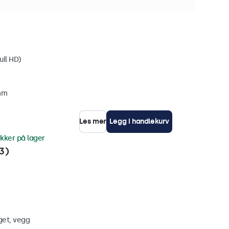
ker på lager
ull HD)
 mm
Les mer
Legg i handlekurv
ykker på lager
3)
get, vegg