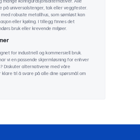
g mange konfigurasjonsalternativer. Alle
på universalstenger, tak eller veggfester.
r med robuste metallhus, som sømløst kan
on eller kjøling. I tillegg finnes det
ørs bruk eller krevende miljøer.
rmer
net for industriell og kommersiell bruk.
 har vi en passende skjermløsning for enhver
n? Diskuter alternativene med våre
r klare til å svare på alle dine spørsmål om