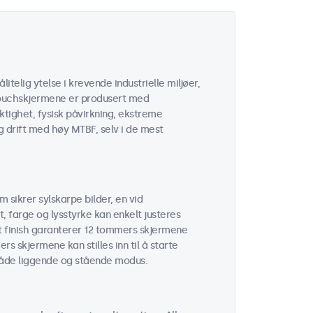
itelig ytelse i krevende industrielle miljøer,
e touchskjermene er produsert med
tighet, fysisk påvirkning, ekstreme
g drift med høy MTBF, selv i de mest
 sikrer sylskarpe bilder, en vid
t, farge og lysstyrke kan enkelt justeres
t finish garanterer 12 tommers skjermene
rs skjermene kan stilles inn til å starte
 både liggende og stående modus.