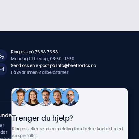
Ring oss på 75 98 75 98
Mandag til fredag, 08:30–17:30
Send oss en e-post på info@beetronics.no
Få svar innen 2 arbeidstimer
undeservice
Om Beetronics
Trenger du hjelp?
er
Casestudier
Ring oss eller send en melding for direkte kontakt med
ider
Nyheter & oppdateringer
en spesialist.