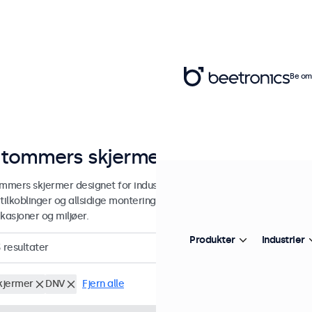
Be om 
 tommers skjermer
ommers skjermer designet for industriell og kommersiell bruk. Våre 12
tilkoblinger og allsidige monteringsmuligheter, noe som gjør dem enk
kasjoner og miljøer.
Produkter
Industrier
3
resultater
skjermer
DNV
Fjern alle