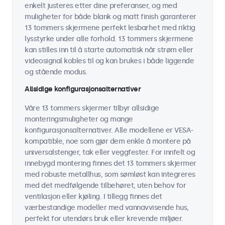
enkelt justeres etter dine preferanser, og med
muligheter for både blank og matt finish garanterer
13 tommers skjermene perfekt lesbarhet med riktig
lysstyrke under alle forhold. 13 tommers skjermene
kan stilles inn til å starte automatisk når strøm eller
videosignal kobles til og kan brukes i både liggende
og stående modus.
Allsidige konfigurasjonsalternativer
Våre 13 tommers skjermer tilbyr allsidige
monteringsmuligheter og mange
konfigurasjonsalternativer. Alle modellene er VESA-
kompatible, noe som gjør dem enkle å montere på
universalstenger, tak eller veggfester. For innfelt og
innebygd montering finnes det 13 tommers skjermer
med robuste metallhus, som sømløst kan integreres
med det medfølgende tilbehøret, uten behov for
ventilasjon eller kjøling. I tillegg finnes det
værbestandige modeller med vannavvisende hus,
perfekt for utendørs bruk eller krevende miljøer.