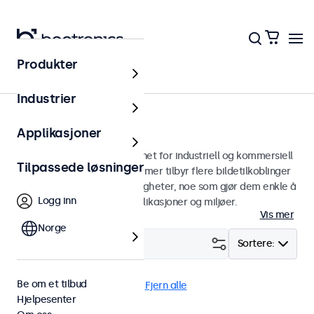
Produkter
Skjermer
Industrier
13 tommers skjermer
Applikasjoner
13 tommers skjermer designet for industriell og kommersiell
Tilpassede løsninger
bruk. Våre 13 tommers skjermer tilbyr flere bildetilkoblinger
og allsidige monteringsmuligheter, noe som gjør dem enkle å
Logg inn
sømløst integrere i alle applikasjoner og miljøer.
Vis mer
Norge
Filter (
2
)
Sortere:
Be om et tilbud
13" skjermer
9-36 Volt
Fjern alle
Hjelpesenter