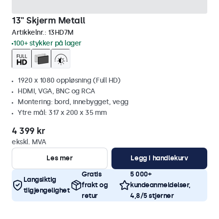
13" Skjerm Metall
Artikkelnr.:
13HD7M
100+ stykker på lager
1920 x 1080 oppløsning (Full HD)
HDMI, VGA, BNC og RCA
Montering: bord, innebygget, vegg
Ytre mål: 317 x 200 x 35 mm
4 399 kr
ekskl. MVA
Les mer
Legg i handlekurv
Gratis
5 000+
Langsiktig
frakt og
kundeanmeldelser,
tilgjengelighet
retur
4,8/5 stjerner