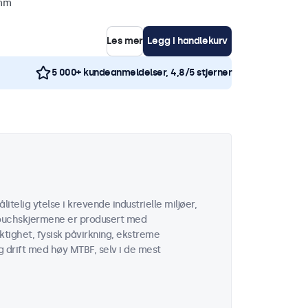
 mm
Les mer
Legg i handlekurv
5 000+ kundeanmeldelser, 4,8/5 stjerner
itelig ytelse i krevende industrielle miljøer,
e touchskjermene er produsert med
tighet, fysisk påvirkning, ekstreme
g drift med høy MTBF, selv i de mest