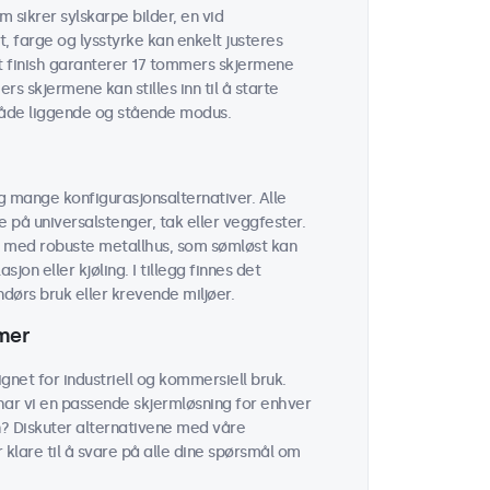
 sikrer sylskarpe bilder, en vid
t, farge og lysstyrke kan enkelt justeres
t finish garanterer 17 tommers skjermene
rs skjermene kan stilles inn til å starte
 både liggende og stående modus.
g mange konfigurasjonsalternativer. Alle
på universalstenger, tak eller veggfester.
r med robuste metallhus, som sømløst kan
on eller kjøling. I tillegg finnes det
ørs bruk eller krevende miljøer.
rmer
net for industriell og kommersiell bruk.
 har vi en passende skjermløsning for enhver
n? Diskuter alternativene med våre
r klare til å svare på alle dine spørsmål om