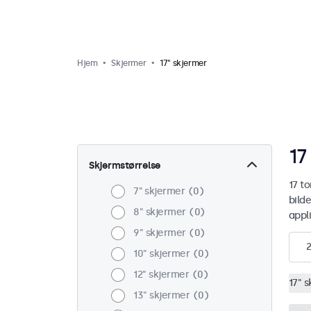
Hjem
Skjermer
17" skjermer
17
Skjermstørrelse
17 t
7'' skjermer
0
bilde
8" skjermer
0
appli
9" skjermer
0
2
10" skjermer
0
12" skjermer
0
17" 
13" skjermer
0