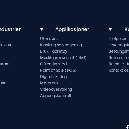
ndustrier
Applikasjoner
K
Utendørs
Hjelpesent
busjon
Kiosk og selvbetjening
Leveringst
Bruk i kjøretøy
Betalings
Maskingrensesnitt (HMI)
Returner o
urant
Offentlig sted
Be om et t
Point of Sale (POS)
Kontakt os
Digital skilting
ting
Møterom
Videoovervåking
Adgangskontroll