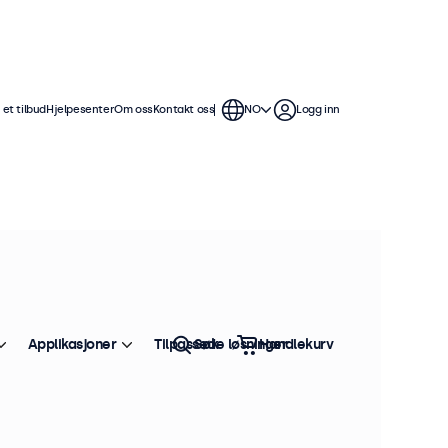
et tilbud
Hjelpesenter
Om oss
Kontakt oss
NO
Logg inn
 tommers skjermer tilbyr flere
le å sømløst integrere i alle
Applikasjoner
Tilpassede løsninger
Søk
Handlekurv
Sorter etter:
Bestselger