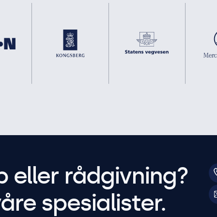
p eller rådgivning?
åre spesialister.