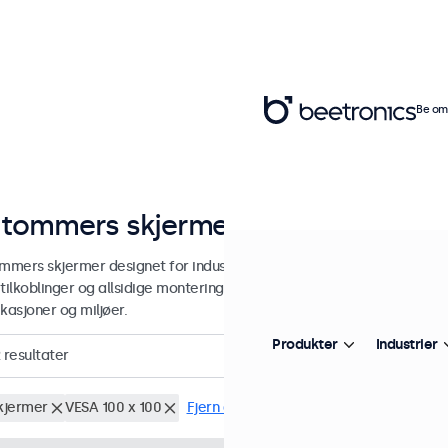
Be om 
 tommers skjermer
ommers skjermer designet for industriell og kommersiell bruk. Våre 17
tilkoblinger og allsidige monteringsmuligheter, noe som gjør dem enk
kasjoner og miljøer.
Produkter
Industrier
resultater
skjermer
VESA 100 x 100
Fjern alle