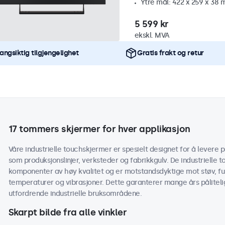
Ytre mål: 422 x 259 x 38
5 599 kr
ekskl. MVA
angsiktig tilgjengelighet
Gratis frakt og retur
17 tommers skjermer for hver applikasjon
Våre industrielle touchskjermer er spesielt designet for å levere pål
som produksjonslinjer, verksteder og fabrikkgulv. De industriell
komponenter av høy kvalitet og er motstandsdyktige mot støv, fuk
temperaturer og vibrasjoner. Dette garanterer mange års påliteli
utfordrende industrielle bruksområdene.
Skarpt bilde fra alle vinkler