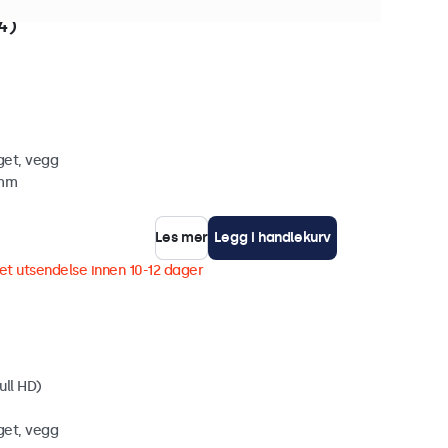
ykker på lager
4)
get, vegg
 mm
Les mer
Legg i handlekurv
et utsendelse innen 10-12 dager
ull HD)
get, vegg