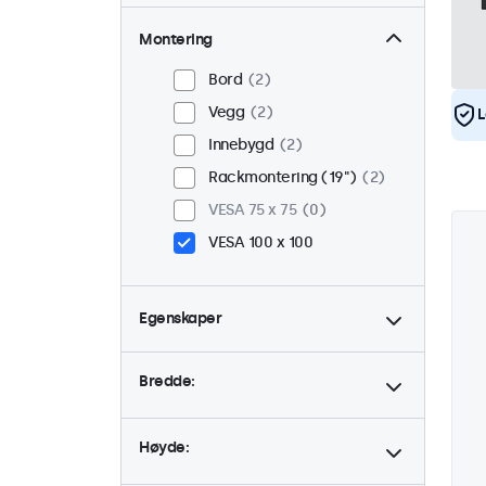
Montering
Bord
2
Vegg
2
L
Innebygd
2
Rackmontering (19")
2
VESA 75 x 75
0
VESA 100 x 100
Egenskaper
4:3 / 5:4
1
Bredde:
9-36 Volt
2
Dimbar
2
Høyde:
USB Mediespiller
2
24/7 bruk
2