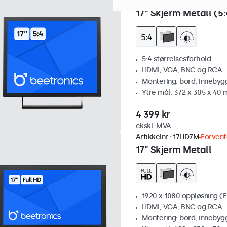
Artikkelnr.:
17VG7M
100+ st
17" Skjerm Metall (5:
5:4 størrelsesforhold
HDMI, VGA, BNC og RCA
Montering: bord, innebyg
Ytre mål: 372 x 305 x 40
4 399 kr
ekskl. MVA
Artikkelnr.:
17HD7M
Forvent
17" Skjerm Metall
1920 x 1080 oppløsning (F
HDMI, VGA, BNC og RCA
Montering: bord, innebyg