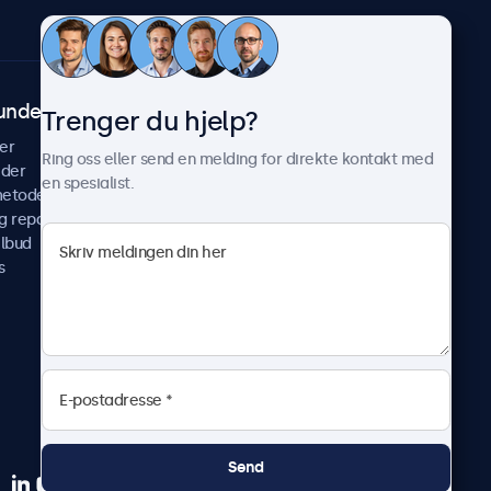
undeservice
Om Beetronics
Trenger du hjelp?
er
Casestudier
Ring oss eller send en melding for direkte kontakt med
ider
Nyheter & oppdateringer
en spesialist.
metoder
Om oss
g reparer
Jobb med oss
ilbud
Betingelser og vilkår
s
Personvernerklæring
Send