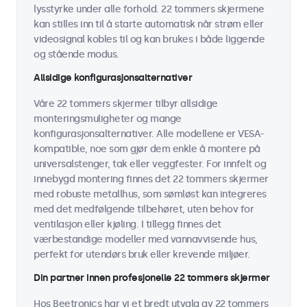
lysstyrke under alle forhold. 22 tommers skjermene
kan stilles inn til å starte automatisk når strøm eller
videosignal kobles til og kan brukes i både liggende
og stående modus.
Allsidige konfigurasjonsalternativer
Våre 22 tommers skjermer tilbyr allsidige
monteringsmuligheter og mange
konfigurasjonsalternativer. Alle modellene er VESA-
kompatible, noe som gjør dem enkle å montere på
universalstenger, tak eller veggfester. For innfelt og
innebygd montering finnes det 22 tommers skjermer
med robuste metallhus, som sømløst kan integreres
med det medfølgende tilbehøret, uten behov for
ventilasjon eller kjøling. I tillegg finnes det
værbestandige modeller med vannavvisende hus,
perfekt for utendørs bruk eller krevende miljøer.
Din partner innen profesjonelle 22 tommers skjermer
Hos Beetronics har vi et bredt utvalg av 22 tommers