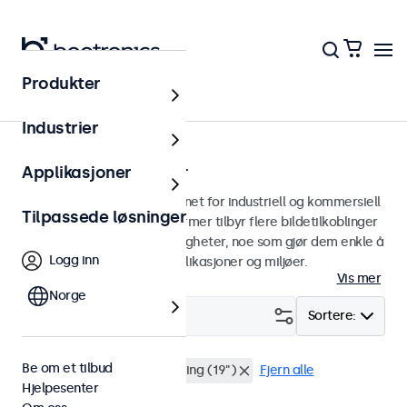
Produkter
Skjermer
Industrier
22 tommers skjermer
Applikasjoner
22 tommers skjermer designet for industriell og kommersiell
Tilpassede løsninger
bruk. Våre 22 tommers skjermer tilbyr flere bildetilkoblinger
og allsidige monteringsmuligheter, noe som gjør dem enkle å
Logg inn
sømløst integrere i alle applikasjoner og miljøer.
Vis mer
Norge
Filter (
0
)
Sortere:
Be om et tilbud
22" skjermer
Rackmontering (19")
Fjern alle
Hjelpesenter