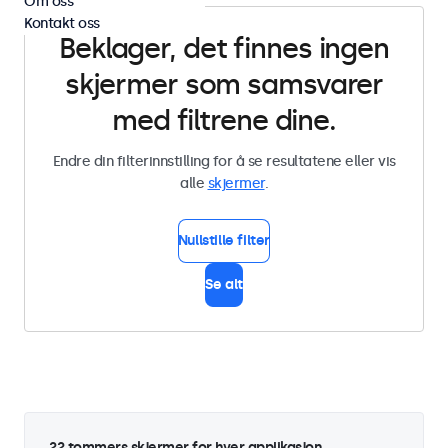
Om oss
Kontakt oss
Beklager, det finnes ingen
skjermer som samsvarer
med filtrene dine.
Endre din filterinnstilling for å se resultatene eller vis
alle
skjermer
.
Nullstille filter
Se alt
22 tommers skjermer for hver applikasjon