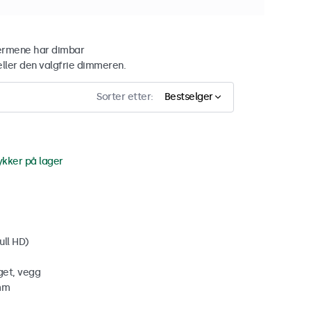
jermene har dimbar
ler den valgfrie dimmeren.
Sorter etter:
Bestselger
ykker på lager
ull HD)
get, vegg
 mm