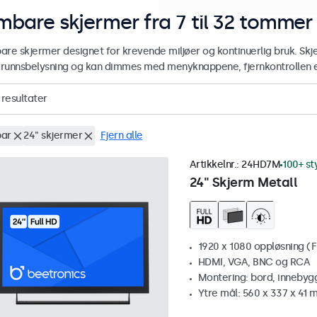
mbare skjermer fra 7 til 32 tommer
are skjermer designet for krevende miljøer og kontinuerlig bruk. Sk
runnsbelysning og kan dimmes med menyknappene, fjernkontrollen el
resultater
ar
24" skjermer
Fjern alle
Artikkelnr.:
24HD7M
100+ st
24" Skjerm Metall
1920 x 1080 oppløsning (F
HDMI, VGA, BNC og RCA
Montering: bord, innebyg
Ytre mål: 560 x 337 x 41