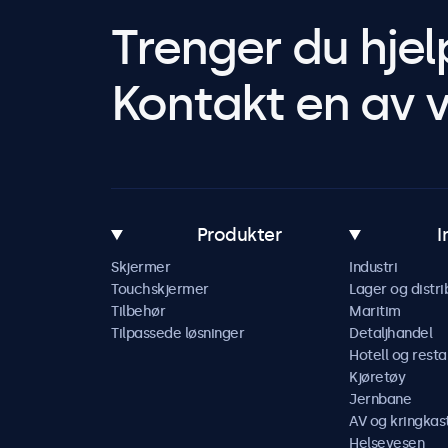
Trenger du hjel
Kontakt en av v
Produkter
I
Skjermer
Industri
Touchskjermer
Lager og distri
Tilbehør
Maritim
Tilpassede løsninger
Detaljhandel
Hotell og resta
Kjøretøy
Jernbane
AV og kringkas
Helsevesen