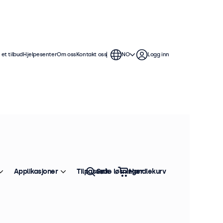
et tilbud
Hjelpesenter
Om oss
Kontakt oss
NO
Logg inn
Applikasjoner
Tilpassede løsninger
Søk
Handlekurv