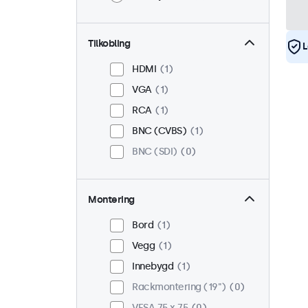
Tilkobling
L
HDMI
1
VGA
1
RCA
1
BNC (CVBS)
1
BNC (SDI)
0
Montering
Bord
1
Vegg
1
Innebygd
1
Rackmontering (19")
0
VESA 75 x 75
0