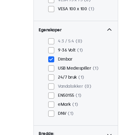
VESA 100 x 100
1
Egenskaper
4:3 / 5:4
0
9-36 Volt
1
Dimbar
USB Mediespiller
1
24/7 bruk
1
Vandalsikker
0
EN50155
1
eMark
1
DNV
1
Bredde: