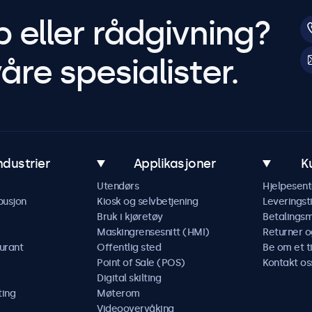
p eller rådgivning?
åre spesialister.
ndustrier
Applikasjoner
K
Utendørs
Hjelpesent
busjon
Kiosk og selvbetjening
Leveringst
Bruk i kjøretøy
Betalings
Maskingrensesnitt (HMI)
Returner o
urant
Offentlig sted
Be om et t
Point of Sale (POS)
Kontakt os
Digital skilting
ting
Møterom
Videoovervåking