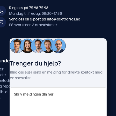
Ring oss på 75 98 75 98
Mandag til fredag, 08:30–17:30
Send oss en e-post på info@beetronics.no
Få svar innen 2 arbeidstimer
undeservice
Om Beetronics
Trenger du hjelp?
er
Casestudier
Ring oss eller send en melding for direkte kontakt med
ider
Nyheter & oppdateringer
en spesialist.
metoder
Om oss
g reparer
Jobb med oss
ilbud
Betingelser og vilkår
s
Personvernerklæring