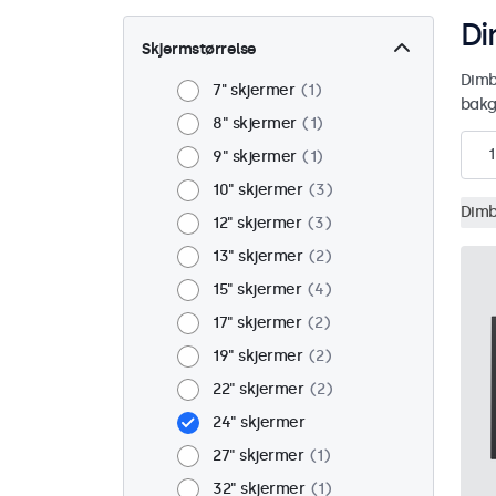
Di
Skjermstørrelse
Dimb
7'' skjermer
1
bakg
8" skjermer
1
1
9" skjermer
1
10" skjermer
3
Dimb
12" skjermer
3
13" skjermer
2
15" skjermer
4
17" skjermer
2
19" skjermer
2
22" skjermer
2
24" skjermer
27" skjermer
1
32" skjermer
1