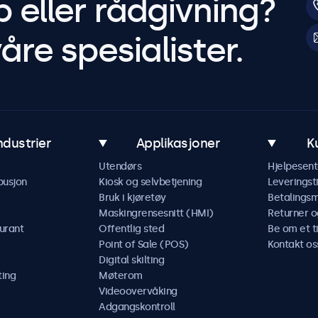
p eller rådgivning?
åre spesialister.
ndustrier
Applikasjoner
K
Utendørs
Hjelpesent
busjon
Kiosk og selvbetjening
Leveringst
Bruk i kjøretøy
Betalings
Maskingrensesnitt (HMI)
Returner o
urant
Offentlig sted
Be om et t
Point of Sale (POS)
Kontakt os
Digital skilting
ting
Møterom
Videoovervåking
Adgangskontroll