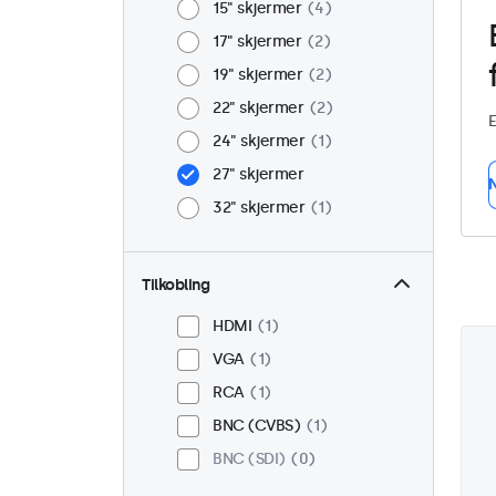
15" skjermer
4
17" skjermer
2
19" skjermer
2
22" skjermer
2
E
24" skjermer
1
27" skjermer
N
32" skjermer
1
Tilkobling
HDMI
1
VGA
1
RCA
1
BNC (CVBS)
1
BNC (SDI)
0