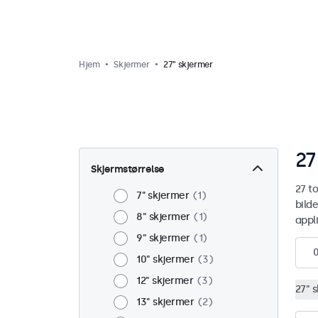
Hjem
Skjermer
27" skjermer
27
Skjermstørrelse
27 t
7'' skjermer
1
bilde
8" skjermer
1
appli
9" skjermer
1
10" skjermer
3
12" skjermer
3
27" 
13" skjermer
2