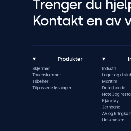
Trenger du hjel
Kontakt en av v
Produkter
I
Skjermer
Industri
Touchskjermer
Lager og distri
Tilbehør
Maritim
Tilpassede løsninger
Detaljhandel
Hotell og resta
Kjøretøy
Jernbane
AV og kringkas
Helsevesen