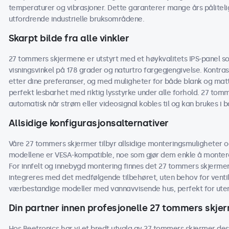
temperaturer og vibrasjoner. Dette garanterer mange års påliteli
utfordrende industrielle bruksområdene.
Skarpt bilde fra alle vinkler
27 tommers skjermene er utstyrt med et høykvalitets IPS-panel som
visningsvinkel på 178 grader og naturtro fargegjengivelse. Kontras
etter dine preferanser, og med muligheter for både blank og mat
perfekt lesbarhet med riktig lysstyrke under alle forhold. 27 tomme
automatisk når strøm eller videosignal kobles til og kan brukes i
Allsidige konfigurasjonsalternativer
Våre 27 tommers skjermer tilbyr allsidige monteringsmuligheter o
modellene er VESA-kompatible, noe som gjør dem enkle å montere 
For innfelt og innebygd montering finnes det 27 tommers skjerme
integreres med det medfølgende tilbehøret, uten behov for ventilasj
værbestandige modeller med vannavvisende hus, perfekt for utend
Din partner innen profesjonelle 27 tommers skje
Hos Beetronics har vi et bredt utvalg av 27 tommers skjermer desi