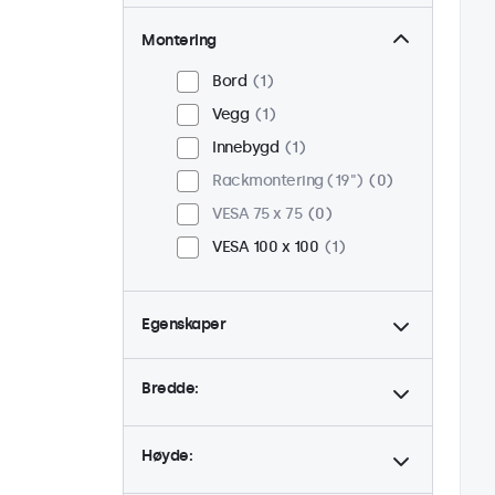
Montering
Bord
1
Vegg
1
Innebygd
1
Rackmontering (19")
0
VESA 75 x 75
0
VESA 100 x 100
1
Egenskaper
4:3 / 5:4
0
Bredde:
9-36 Volt
1
Dimbar
1
Høyde:
USB Mediespiller
1
24/7 bruk
1