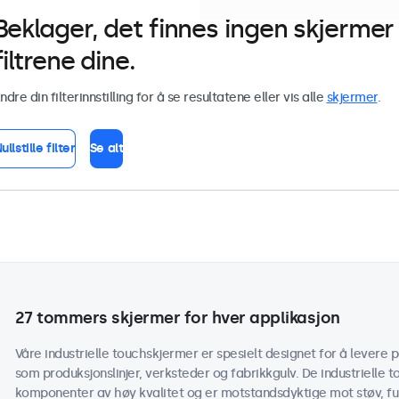
Beklager, det finnes ingen skjerm
filtrene dine.
ndre din filterinnstilling for å se resultatene eller vis alle
skjermer
.
ullstille filter
Se alt
27 tommers skjermer for hver applikasjon
Våre industrielle touchskjermer er spesielt designet for å levere pål
som produksjonslinjer, verksteder og fabrikkgulv. De industriell
komponenter av høy kvalitet og er motstandsdyktige mot støv, fuk