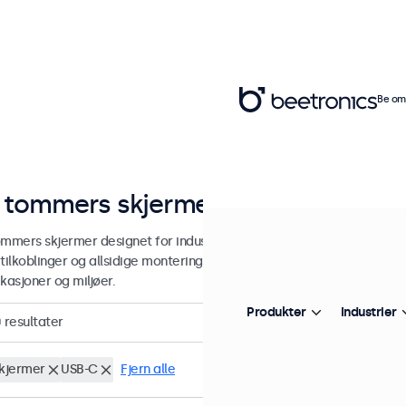
Be om 
 tommers skjermer
ommers skjermer designet for industriell og kommersiell bruk. Våre 2
tilkoblinger og allsidige monteringsmuligheter, noe som gjør dem enk
kasjoner og miljøer.
Produkter
Industrier
0
resultater
skjermer
USB-C
Fjern alle