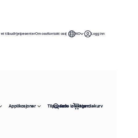
et tilbud
Hjelpesenter
Om oss
Kontakt oss
NO
Logg inn
7 tommers skjermer tilbyr flere
le å sømløst integrere i alle
Applikasjoner
Tilpassede løsninger
Søk
Handlekurv
Sorter etter:
Bestselger