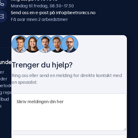
Mandag til fredag, 08:30–17:30
Send oss en e-post på info@beetronics.no
Få svar innen 2 arbeidstimer
undeservice
Om Beetronics
Trenger du hjelp?
er
Casestudier
Ring oss eller send en melding for direkte kontakt med
ider
Nyheter & oppdateringer
en spesialist.
metoder
Om oss
g reparer
Jobb med oss
ilbud
Betingelser og vilkår
s
Personvernerklæring