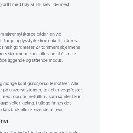
g drift med høy MTBF, selv i de mest
 sikrer sylskarpe bilder, en vid
t, farge og lysstyrke kan enkelt justeres
t finish garanterer 27 tommers skjermene
rs skjermene kan stilles inn til å starte
 både liggende og stående modus.
g mange konfigurasjonsalternativer. Alle
på universalstenger, tak eller veggfester.
r med robuste metallhus, som sømløst kan
on eller kjøling. I tillegg finnes det
ørs bruk eller krevende miljøer.
rmer
gnet for industriell og kommersiell bruk.