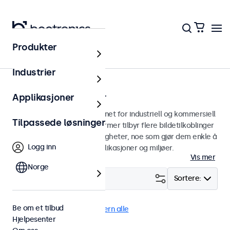
Produkter
Hjem
Industrier
32 tommers skjermer
Applikasjoner
32 tommers skjermer designet for industriell og kommersiell
Tilpassede løsninger
bruk. Våre 32 tommers skjermer tilbyr flere bildetilkoblinger
og allsidige monteringsmuligheter, noe som gjør dem enkle å
Logg inn
sømløst integrere i alle applikasjoner og miljøer.
Vis mer
Norge
Filter (
0
)
Sortere:
Be om et tilbud
USB-C
32" skjermer
Fjern alle
Hjelpesenter