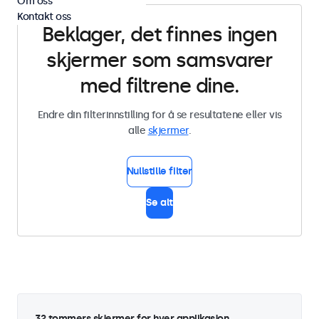
Om oss
Kontakt oss
Beklager, det finnes ingen
skjermer som samsvarer
med filtrene dine.
Endre din filterinnstilling for å se resultatene eller vis
alle
skjermer
.
Nullstille filter
Se alt
32 tommers skjermer for hver applikasjon