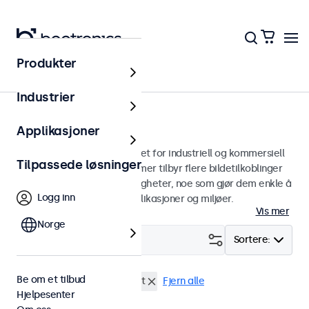
Produkter
Skjermer
Industrier
8 tommers skjermer
Applikasjoner
8 tommers skjermer designet for industriell og kommersiell
Tilpassede løsninger
bruk. Våre 8 tommers skjermer tilbyr flere bildetilkoblinger
og allsidige monteringsmuligheter, noe som gjør dem enkle å
Logg inn
sømløst integrere i alle applikasjoner og miljøer.
Vis mer
Norge
Filter (
0
)
Sortere:
Be om et tilbud
8" skjermer
Panel montert
Fjern alle
Hjelpesenter