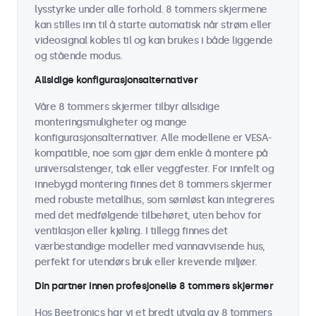
lysstyrke under alle forhold. 8 tommers skjermene
kan stilles inn til å starte automatisk når strøm eller
videosignal kobles til og kan brukes i både liggende
og stående modus.
Allsidige konfigurasjonsalternativer
Våre 8 tommers skjermer tilbyr allsidige
monteringsmuligheter og mange
konfigurasjonsalternativer. Alle modellene er VESA-
kompatible, noe som gjør dem enkle å montere på
universalstenger, tak eller veggfester. For innfelt og
innebygd montering finnes det 8 tommers skjermer
med robuste metallhus, som sømløst kan integreres
med det medfølgende tilbehøret, uten behov for
ventilasjon eller kjøling. I tillegg finnes det
værbestandige modeller med vannavvisende hus,
perfekt for utendørs bruk eller krevende miljøer.
Din partner innen profesjonelle 8 tommers skjermer
Hos Beetronics har vi et bredt utvalg av 8 tommers