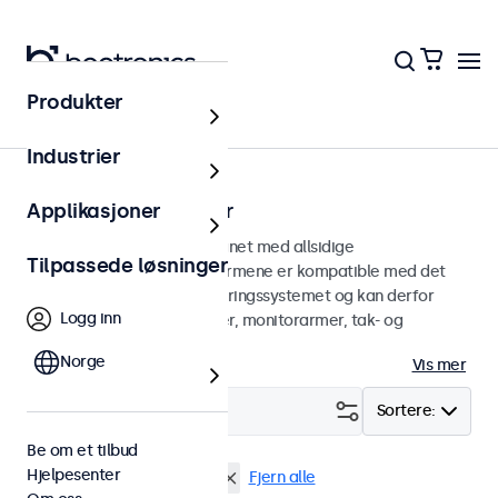
Produkter
Hjem
Industrier
75 mm VESA-skjermer
Applikasjoner
75 mm VESA-skjermer designet med allsidige
Tilpassede løsninger
monteringsmuligheter. Skjermene er kompatible med det
standardiserte VESA-monteringssystemet og kan derfor
Logg inn
kobles til universelle stativer, monitorarmer, tak- og
veggfester.
Norge
Vis mer
Filter (
1
)
Sortere:
Be om et tilbud
Hjelpesenter
VESA 75 x 75
9" skjermer
Fjern alle