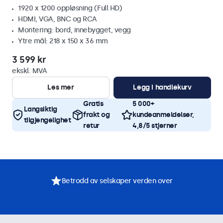
1920 x 1200 oppløsning (Full HD)
HDMI, VGA, BNC og RCA
Montering: bord, innebygget, vegg
Ytre mål: 218 x 150 x 36 mm
3 599 kr
ekskl. MVA
Les mer
Legg i handlekurv
Gratis
5 000+
Langsiktig
frakt og
kundeanmeldelser,
tilgjengelighet
retur
4,8/5 stjerner
Betrodd av selskaper verden over