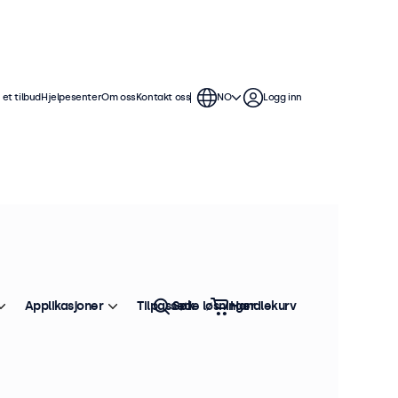
et tilbud
Hjelpesenter
Om oss
Kontakt oss
NO
Logg inn
tikkelnr.: 12HD7
100+ stykker på lager
2" Skjerm
oduktinformasjon
1920 x 1080 oppløsning (Full HD)
Applikasjoner
Tilpassede løsninger
Søk
Handlekurv
HDMI, VGA, BNC og RCA
Montering: bord, vegg
Ytre mål: 284 x 179 x 32 mm
nne 12-tommers skjermen i Full HD leverer den