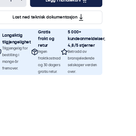
Legg i handlekurv
Last ned teknisk dokumentasjon
Gratis
5 000+
Langsiktig
frakt og
kundeanmeldelser,
tilgjengelighet
retur
4,8/5 stjerner
Tilgjengelig for
Ingen
Betrodd av
bestilling i
fraktkostnad
bransjeledende
mange år
og 30 dagers
selskaper verden
fremover.
gratis retur.
over.