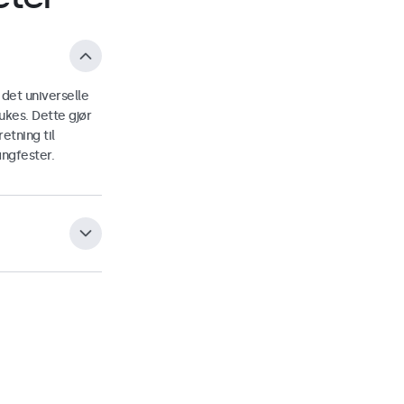
 det universelle
kes. Dette gjør
etning til
angfester.
es helt flatt.
elt kan festes og
du å bruke 75
a kan skjermen
 liggende og