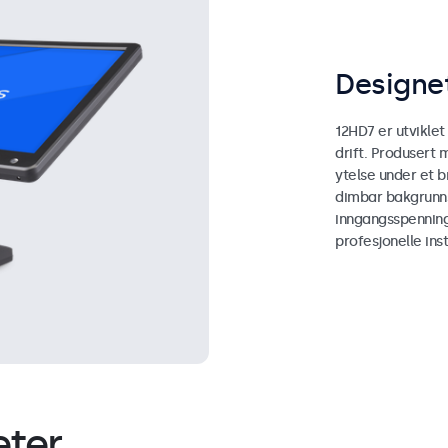
Designet
12HD7 er utviklet
drift. Produsert 
ytelse under et b
dimbar bakgrunns
inngangsspenning
profesjonelle inst
eter