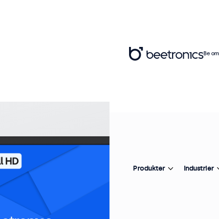
Be om 
Ar
1
Pr
Produkter
Industrier
De