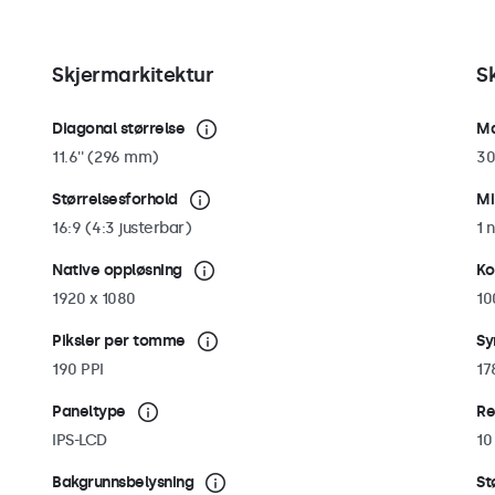
Skjermarkitektur
S
Diagonal størrelse
Ma
11.6'' (296 mm)
30
Størrelsesforhold
Mi
16:9 (4:3 justerbar)
1 n
Native oppløsning
Ko
1920 x 1080
10
Piksler per tomme
Sy
190 PPI
17
Paneltype
Re
IPS-LCD
10
Bakgrunnsbelysning
St