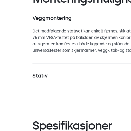
Veggmontering
Det medfølgende stativet kan enkelt fjernes, slik at
75 mm VESA-festet på baksiden av skjermen kan bru
at skjermen kan festes i både liggende og stående r
universalfester som skjermarmer, vegg-, tak- og st
Stativ
Skjermen kommer med et allsidig stativ som kan fold
Undersiden er utstyrt med skruehull, slik at den enk
egner seg også for vegg- og takmontering. Ønsker 
mm VESA-festet, kan stativet enkelt skrus av, og d
enkelt festes til universalstativ eller -fester, i både
stående orientering.
Spesifikasjoner