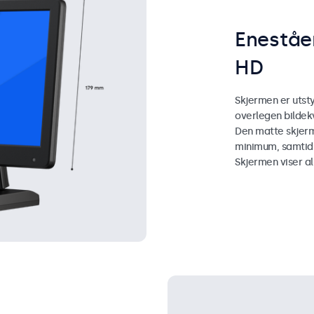
Eneståen
HD
Skjermen er utsty
overlegen bildekv
Den matte skjerme
minimum, samtidig
Skjermen viser al