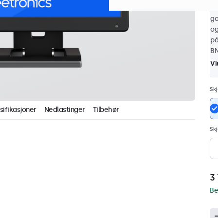
be
go
og
på
BN
Vi
Sk
sifikasjoner
Nedlastinger
Tilbehør
Skj
3 
Be