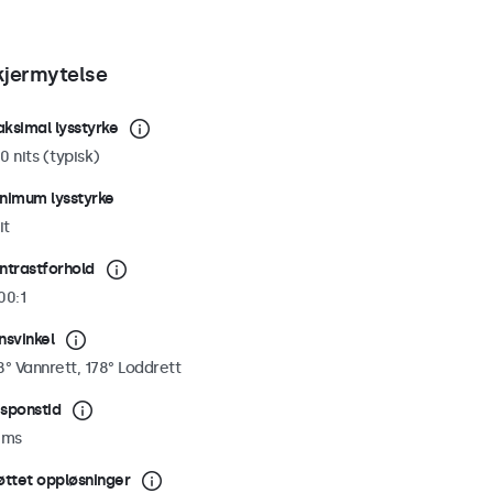
kjermytelse
ksimal lysstyrke
0 nits (typisk)
nimum lysstyrke
it
ntrastforhold
00:1
nsvinkel
8° Vannrett, 178° Loddrett
sponstid
 ms
øttet oppløsninger