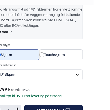
ste bildekvaliteten i sin klasse med
d visningsvinkl på 178°. Skjermen har en lett ramme
 er ideell både for veggmontering og frittstående
 bord. Skjermen kan kobles til via HDMI -, VGA -,
C eller RCA-tilkoblinger.
s mer
jermtype
Skjerm
Touchskjerm
ermstørrelse
12" Skjerm
799 kr
ekskl. MVA
still før kl. 15:00 for levering på tirsdag.