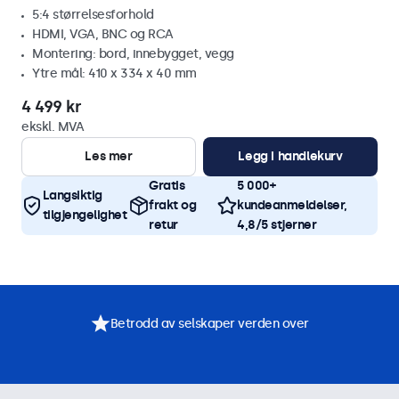
5:4 størrelsesforhold
HDMI, VGA, BNC og RCA
Montering: bord, innebygget, vegg
Ytre mål: 410 x 334 x 40 mm
4 499 kr
ekskl. MVA
Les mer
Legg i handlekurv
Gratis
5 000+
Langsiktig
frakt og
kundeanmeldelser,
tilgjengelighet
retur
4,8/5 stjerner
Betrodd av selskaper verden over