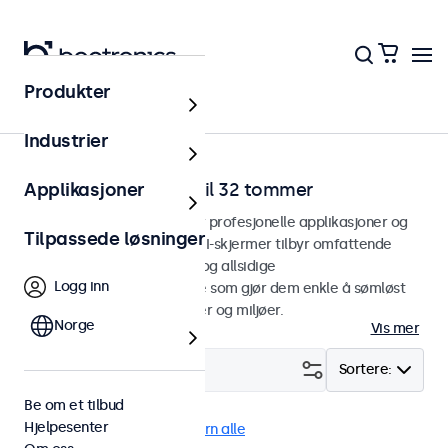
Produkter
Hjem
Industrier
HDMI-skjermer fra 7 til 32 tommer
Applikasjoner
HDMI-skjermer designet for profesjonelle applikasjoner og
Tilpassede løsninger
kontinuerlig bruk. Våre HDMI-skjermer tilbyr omfattende
konfigurasjonsalternativer og allsidige
Logg inn
monteringsalternativer, noe som gjør dem enkle å sømløst
integrere i alle applikasjoner og miljøer.
Norge
Vis mer
Filter (
1
)
Sortere:
Be om et tilbud
Hjelpesenter
HDMI
Vandalsikker
Fjern alle