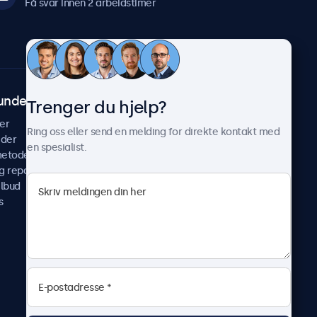
Få svar innen 2 arbeidstimer
undeservice
Om Beetronics
Trenger du hjelp?
er
Casestudier
Ring oss eller send en melding for direkte kontakt med
ider
Nyheter & oppdateringer
en spesialist.
metoder
Om oss
g reparer
Jobb med oss
ilbud
Betingelser og vilkår
s
Personvernerklæring