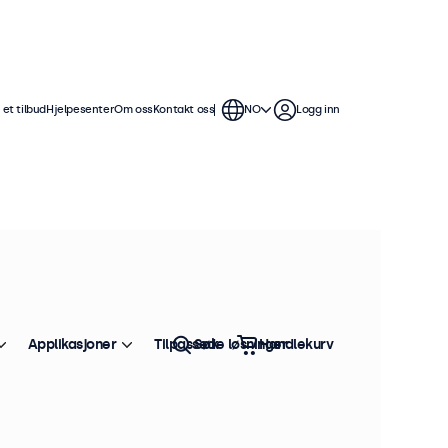
et tilbud
Hjelpesenter
Om oss
Kontakt oss
NO
Logg inn
ermene er kompatible med det
lle stativer, monitorarmer, tak- og
Applikasjoner
Tilpassede løsninger
Søk
Handlekurv
Sorter etter:
Bestselger