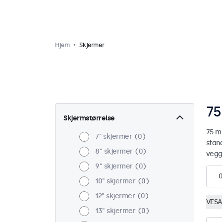
Hjem
Skjermer
75
Skjermstørrelse
75 m
7'' skjermer
0
stan
8" skjermer
0
vegg
9" skjermer
0
10" skjermer
0
12" skjermer
0
VESA
13" skjermer
0