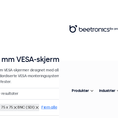
Be om 
 mm VESA-skjermer
m VESA-skjermer designet med allsidige monteringsmuligheter. Skj
dardiserte VESA-monteringssystemet og kan derfor kobles til universe
fester.
Produkter
Industrier
0
resultater
 75 x 75
BNC (SDI)
Fjern alle