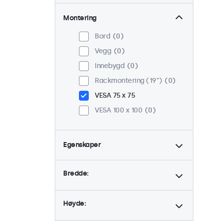
Montering
Bord
0
Vegg
0
Innebygd
0
Rackmontering (19")
0
VESA 75 x 75
VESA 100 x 100
0
Egenskaper
4:3 / 5:4
0
Bredde:
9-36 Volt
0
Dimbar
0
Høyde:
USB Mediespiller
0
24/7 bruk
0