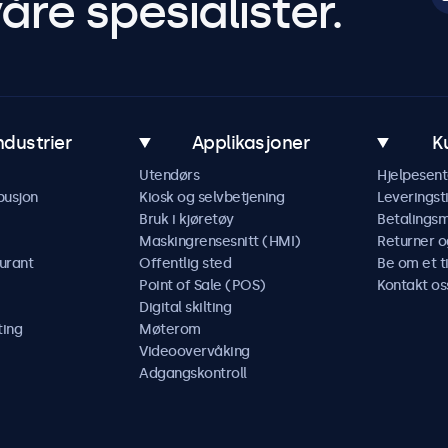
åre spesialister.
ndustrier
Applikasjoner
K
Utendørs
Hjelpesent
busjon
Kiosk og selvbetjening
Leveringst
Bruk i kjøretøy
Betalings
Maskingrensesnitt (HMI)
Returner o
urant
Offentlig sted
Be om et t
Point of Sale (POS)
Kontakt os
Digital skilting
ting
Møterom
Videoovervåking
Adgangskontroll