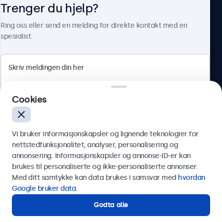
Trenger du hjelp?
Om Beetronics
Ring oss eller send en melding for direkte kontakt med en
spesialist.
Beetronics
Cookies
Apotekergata 10, 0180 Oslo, Norge
4.8/5 vurdert av 5000+ bedrifter
Vi bruker informasjonskapsler og lignende teknologier for
Norsk
nettstedfunksjonalitet, analyser, personalisering og
annonsering. Informasjonskapsler og annonse-ID-er kan
Send
brukes til personaliserte og ikke-personaliserte annonser.
Med ditt samtykke kan data brukes i samsvar med
hvordan
Eller ring oss på
75 98 75 98
Google bruker data
.
Godta alle
Trenger du hjelp?
Kontakt våre spesialister.