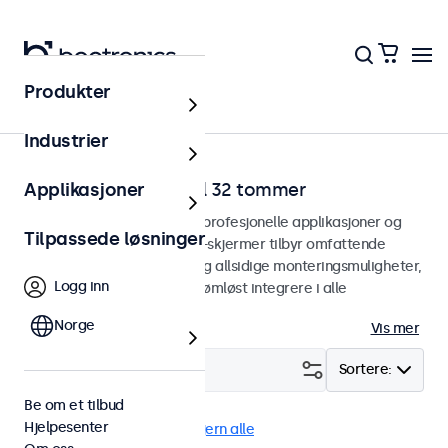
Produkter
Hjem
Industrier
VGA-skjermer fra 7 til 32 tommer
Applikasjoner
VGA-skjermer designet for profesjonelle applikasjoner og
Tilpassede løsninger
kontinuerlig bruk. Våre VGA-skjermer tilbyr omfattende
konfigurasjonsmuligheter og allsidige monteringsmuligheter,
Logg inn
noe som gjør dem enkle å sømløst integrere i alle
applikasjoner og miljøer.
Norge
Vis mer
Filter (
0
)
Sortere:
Be om et tilbud
Hjelpesenter
VGA
Støvtett (IP65)
Fjern alle