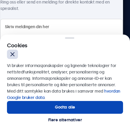
Ring oss eller send en melding for direkte kontakt med en
spesialist.
Beetronics
Cookies
Apotekergata 10, 0180 Oslo, Norge
4.8/5 vurdert av 5000+ bedrifter
Vi bruker informasjonskapsler og lignende teknologier for
Norsk
nettstedfunksjonalitet, analyser, personalisering og
annonsering. Informasjonskapsler og annonse-ID-er kan
Send
brukes til personaliserte og ikke-personaliserte annonser.
Med ditt samtykke kan data brukes i samsvar med
hvordan
Eller ring oss på
75 98 75 98
Google bruker data
.
Godta alle
Trenger du hjelp?
Kontakt våre spesialister.
Flere alternativer
© 2026 Beetronics