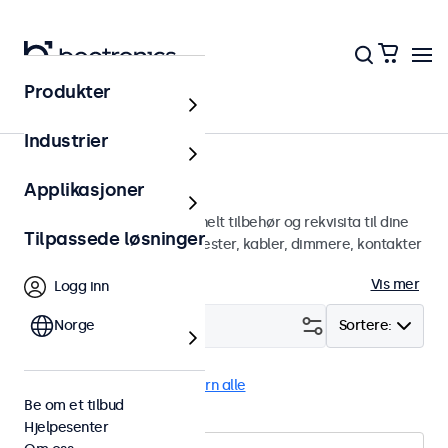
Produkter
Hjem
Industrier
Tilbehør
Applikasjoner
Et bredt utvalg av profesjonelt tilbehør og rekvisita til dine
Tilpassede løsninger
Beetronics-skjermer. Veggfester, kabler, dimmere, kontakter
og mer.
Vis mer
Logg inn
Filter (
Norge
0
)
Sortere:
Stativ
HDMI Kabler
Fjern alle
Be om et tilbud
Hjelpesenter