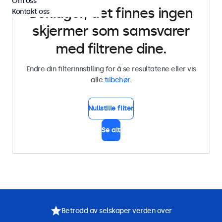
Om oss
Beklager, det finnes ingen
Kontakt oss
skjermer som samsvarer
med filtrene dine.
Endre din filterinnstilling for å se resultatene eller vis
alle
tilbehør
.
Nullstille filter
Se alt
Betrodd av selskaper verden over