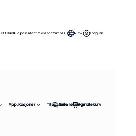
et tilbud
Hjelpesenter
Om oss
Kontakt oss
NO
Logg inn
kjermer. Veggfester, kabler, dimmere,
Sorter etter:
Bestselger
Applikasjoner
Tilpassede løsninger
Søk
Handlekurv