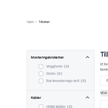
Hjem
Tilbehør
Ti
Monteringsbraketter
Et br
Veggfeste
0
kont
Stativ
0
Rackmonterings-sett
0
VGA 
Kabler
HDMI Kabler
0