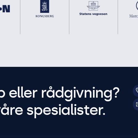
p eller rådgivning?
åre spesialister.