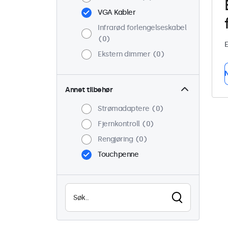
VGA Kabler
Infrarød forlengelseskabel
0
E
Ekstern dimmer
0
N
Annet tilbehør
Strømadaptere
0
Fjernkontroll
0
Rengjøring
0
Touchpenne