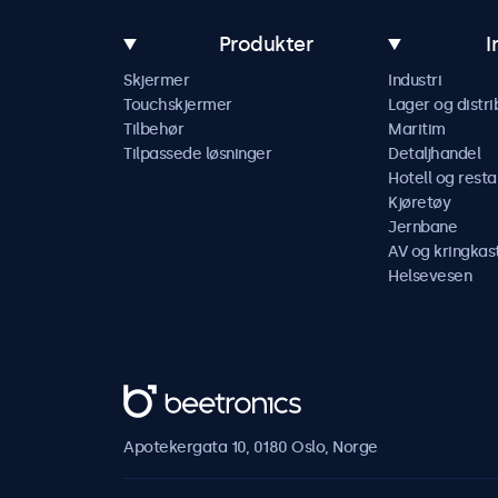
Produkter
I
Skjermer
Industri
Touchskjermer
Lager og distri
Tilbehør
Maritim
Tilpassede løsninger
Detaljhandel
Hotell og resta
Kjøretøy
Jernbane
AV og kringkas
Helsevesen
Beetronics
Apotekergata 10, 0180 Oslo, Norge