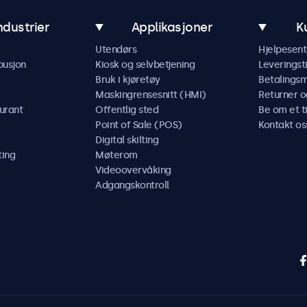
ndustrier
Applikasjoner
K
Utendørs
Hjelpesent
busjon
Kiosk og selvbetjening
Leveringst
Bruk i kjøretøy
Betalings
Maskingrensesnitt (HMI)
Returner o
urant
Offentlig sted
Be om et t
Point of Sale (POS)
Kontakt os
Digital skilting
ting
Møterom
Videoovervåking
Adgangskontroll