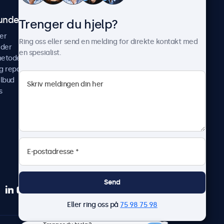
undeservice
Om Beetronics
Trenger du hjelp?
er
Casestudier
Ring oss eller send en melding for direkte kontakt med
ider
Nyheter & oppdateringer
en spesialist.
metoder
Om oss
g reparer
Jobb med oss
ilbud
Betingelser og vilkår
s
Personvernerklæring
Send
Eller ring oss på
75 98 75 98