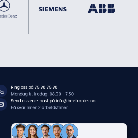
Ring oss på 75 98 75 98
Mandag til fredag, 08:30–17:30
Send oss en e-post på info@beetronics.no
Få svar innen 2 arbeidstimer