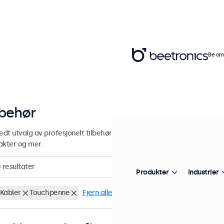
Be om 
lbehør
edt utvalg av profesjonelt tilbehør og rekvisita til dine Beetronics-s
akter og mer.
0
resultater
Produkter
Industrier
Kabler
Touchpenne
Fjern alle