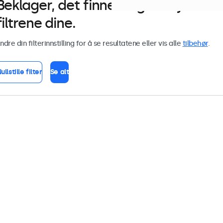
Beklager, det finnes ingen skjerm
filtrene dine.
ndre din filterinnstilling for å se resultatene eller vis alle
tilbehør
.
ullstille filter
Se alt