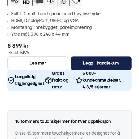
Full-HD multi-touch-panel med høy lysstyrke
HDMI, DisplayPort, USB-C og VGA
Montering: innebygget, panelmontering
Ytre mål: 398 x 248 x 44 mm
8 899 kr
ekskl. MVA
Les mer
Legg i handlekurv
Gratis
5 000+
Langsiktig
frakt og
kundeanmeldelser,
tilgjengelighet
retur
4,8/5 stjerner
15 tommers touchskjermer for hver applikasjon
Disse 15 tommers touchskjermene er designet for å