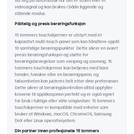
slå seg på automatisk når det er strøm eller et
videosignal og kan brukes i både liggende og
stående modus.
Pålitelig og presis berøringsfunksjon
15 tommers touchskjermer er utstyrt med et
kapasitivt multi-touch-panel som kan håndtere opptil
10 samtidige berøringspunkter. Dette sikrer en svært
presis berøringsfunksjon og støtte for
berøringsbevegelser som sveiping og zooming. 15
tommers touchskjermer kan betjenes med bare
hender, hansker eller en berøringspenn, og
følsomheten kan justeres helt etter dine preferanser.
Dette sikrer at berøringskontrollen alltid oppfyller
kravene til applikasjonen perfekt og er også egnet
for bruk i fuktige eller våte omgivelser. 15 tommers
touchskjermer er kompatible med enheter som
bruker et Windows, macOS, ChromeOS, Samsung
DeX eller Linux operativsystem.
Din partner innen profesjonelle 15 tommers