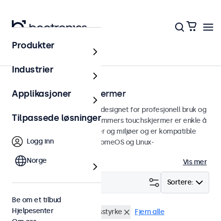
Produkter
Touchskjermer
Industrier
15 tommers touchskjermer
Applikasjoner
15 tommers touchskjermer designet for profesjonell bruk og
Tilpassede løsninger
kontinuerlig bruk. Våre 15 tommers touchskjermer er enkle å
integrere i alle applikasjoner og miljøer og er kompatible
Logg inn
med Windows, macOS, ChromeOS og Linux-
operativsystemer.
Norge
Vis mer
Filter (
1
)
Sortere:
Be om et tilbud
Hjelpesenter
15" touchskjermer
Høy lysstyrke
Fjern alle