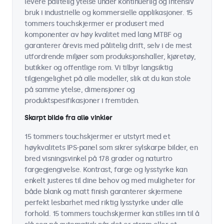
levere pålitelig ytelse under kontinuerlig og intensiv
bruk i industrielle og kommersielle applikasjoner. 15
tommers touchskjermer er produsert med
komponenter av høy kvalitet med lang MTBF og
garanterer årevis med pålitelig drift, selv i de mest
utfordrende miljøer som produksjonshaller, kjøretøy,
butikker og offentlige rom. Vi tilbyr langsiktig
tilgjengelighet på alle modeller, slik at du kan stole
på samme ytelse, dimensjoner og
produktspesifikasjoner i fremtiden.
Skarpt bilde fra alle vinkler
15 tommers touchskjermer er utstyrt med et
høykvalitets IPS-panel som sikrer sylskarpe bilder, en
bred visningsvinkel på 178 grader og naturtro
fargegjengivelse. Kontrast, farge og lysstyrke kan
enkelt justeres til dine behov og med muligheter for
både blank og matt finish garanterer skjermene
perfekt lesbarhet med riktig lysstyrke under alle
forhold. 15 tommers touchskjermer kan stilles inn til å